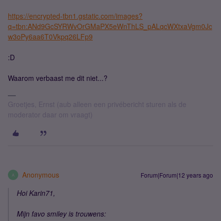
https://encrypted-tbn1.gstatic.com/images?
q=tbn:ANd9GcSYRWvOrGMaPX5eWnThLS_pALqcWXtxaVgm0Jc
w3oPy6aa6T0Vkpq26LFp9
:D
Waarom verbaast me dit niet...?
Groetjes, Ernst (aub alleen een privébericht sturen als de
moderator daar om vraagt)
Anonymous
Forum|Forum|12 years ago
A
Hoi Karin71,
Mijn favo smiley is trouwens: