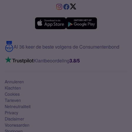
HMD
Sim Only alleen bellen
VriendenDeal
Verschil Prepaid en Sim Only
Samsung A36
Forum
OPPO
Simyo Compleet
eSIM
Samsung A56
Over Simyo
Samsung
Meerdere nummers
Samsung S25 FE
Blog
5G internet
Contact
Al 36 keer de beste volgens de Consumentenbond
Mobiel internet
VoLTE 4G bellen
Klantbeoordeling
3.8/5
Mobiel abonnement
Simkaart
Annuleren
Klachten
Cookies
Tarieven
Netneutraliteit
Privacy
Disclaimer
Voorwaarden
Storingen