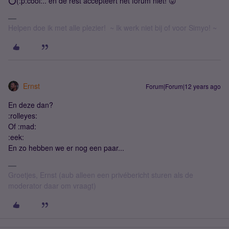
⭕️(:p:cool:.. en de rest accepteert het forum niet! 😛
Helpen doe ik met alle plezier! ~ Ik werk niet bij of voor Simyo! ~
Ernst
Forum|Forum|12 years ago
En deze dan?
:rolleyes:
Of :mad:
:eek:
En zo hebben we er nog een paar...
Groetjes, Ernst (aub alleen een privébericht sturen als de
moderator daar om vraagt)