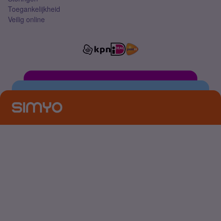
Toegankelijkheid
Veilig online