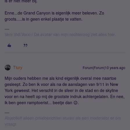
is er niet meer bij.
Enne...de Grand Canyon is eigenlijk meer beleven. Zo
groots.....is in geen enkel plaatje te vatten.
Veni Vidi Voco / De avatar van mijn rechteroog ziet alles hier.
Tiury
Forum|Forum|10 years ago
Mijn ouders hebben me als kind eigenlijk overal mee naartoe
gesleept. Zo ben ik voor als na de aanslagen van 9/11 in New
York geweest. Het verschil in de sfeer in de stad en de skyline
voor en na heeft op mij de grootste indruk achtergelaten. En nee,
ik ben geen ramptoerist... beetje dan 😉.
Alsjeblieft alleen privéberichten sturen als een moderator er om
vraagt.