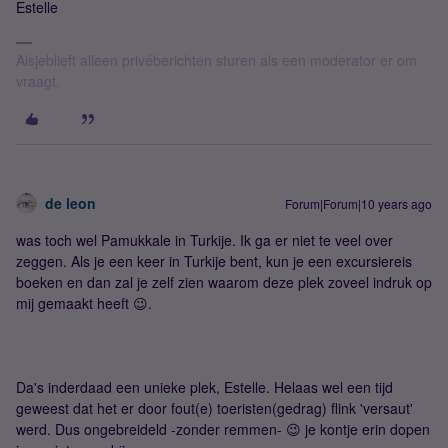
Estelle
Alsjeblieft alleen privéberichten sturen als een moderator er om
vraagt.
de leon
Forum|Forum|10 years ago
was toch wel Pamukkale in Turkije. Ik ga er niet te veel over
zeggen. Als je een keer in Turkije bent, kun je een excursiereis
boeken en dan zal je zelf zien waarom deze plek zoveel indruk op
mij gemaakt heeft 😉.
Da's inderdaad een unieke plek, Estelle. Helaas wel een tijd
geweest dat het er door fout(e) toeristen(gedrag) flink 'versaut'
werd. Dus ongebreideld -zonder remmen- 😉 je kontje erin dopen