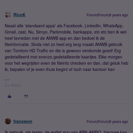
RicoK
Forum|Forum|9 years ago
Naast alle 'standaard apps' als Facebook, LinkedIn, WhatsApp,
Gmail, cast, Nu, Simyo, Parkmobile, bankapps, etc etc ben ik wel
heel tevreden met de ANWB app en dan bedoel ik de
fileinformatie. Sinds niet zo heel erg lang maakt ANWB gebruik
van Tomtom HD Traffic en die is gewoon verdomde goed! Erg
gedetailleerd met evenzo gedetailleerde kaartjes. Elke morgen
voor het wegrijden even de fileinfo checken en dan, dat geluk heb
ik, bepalen of je even thuis begint of toch naar kantoor kan
Ex-Klant
franswon
Forum|Forum|9 years ago
Ik gebruik, als tester, de wallet app van ABN-AMRO, hiermee kan