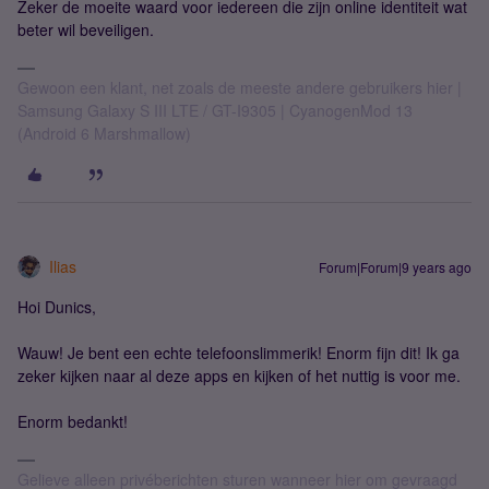
Zeker de moeite waard voor iedereen die zijn online identiteit wat
beter wil beveiligen.
Gewoon een klant, net zoals de meeste andere gebruikers hier |
Samsung Galaxy S III LTE / GT-I9305 | CyanogenMod 13
(Android 6 Marshmallow)
Ilias
Forum|Forum|9 years ago
Hoi Dunics,
Wauw! Je bent een echte telefoonslimmerik! Enorm fijn dit! Ik ga
zeker kijken naar al deze apps en kijken of het nuttig is voor me.
Enorm bedankt!
Gelieve alleen privéberichten sturen wanneer hier om gevraagd