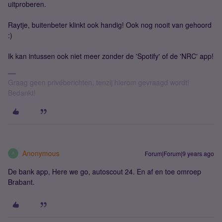
uitproberen.
Raytje, buitenbeter klinkt ook handig! Ook nog nooit van gehoord
:)
Ik kan intussen ook niet meer zonder de 'Spotify' of de 'NRC' app!
Graag geen privéberichten, tenzij hierom gevraagd wordt!
Bedankt!
Anonymous
Forum|Forum|9 years ago
A
De bank app, Here we go, autoscout 24. En af en toe omroep
Brabant.