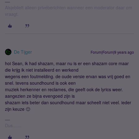
Alsjeblieft alleen privéberichten wanneer een moderator daar om
vraagt.
De Tijger
Forum|Forum|9 years ago
hoi Sean, ik had shazam, maar nu is er een shazam core maar
die krijg ik niet installeerd en werkend
wegens een foutmelding. de oude versie ervan was vrij goed en
snel. tevens soundhound is ook een
muziek herkenner en reclames, die geeft ook de lyrics weer.
aangezien ze bijna evengoed zijn is
shazam iets beter dan soundhound maar scheelt niet veel. ieder
zijn keuze 🙂
Dus.......