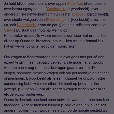
Je hebt bijvoorbeeld topics over apps (
WhatsApp
bijvoorbeeld),
over besturingssystemen (
Windows 10
, bijvoorbeeld), over
andere online netwerken/'communities' (
Facebook
, bijvoorbeeld),
over studie-/vakgebieden (
Psychologie
, bijvoorbeeld), over talen
(ja, ook
Nederlands
is van de partij) en er is zelfs een topic over
Simyo
! (Al staat daar nog bar weinig op.)
Het is zeker de moeite waard om eens een keer wat uren achter
elkaar op Quora te 'browsen', om te kijken wat je allemaal leuk
lijkt en welke topics je het volgen waard lijken.
Om vragen te beantwoorden hoef je overigens niet per sé een
expert te zijn in een bepaald gebied, als je maar het antwoord
weet op een vraag (en niet alle vragen gaan over feitelijke
dingen, sommige mensen vragen ook om persoonlijke ervaringen
of meningen. Bijvoorbeeld als je een lichamelijke of psychische
aandoening hebt, wat voor effect dat heeft op je leven). Kort
gezegd, je kunt op Quora alle soorten vragen vinden over bijna
elk denkbaar onderwerp.
Quora is dan ook een heel open netwerk, waar iedereen aan kan
meedoen. Andere mensen kunnen je ook volgen (en je kan zelf
anderen volgen), dan worden ze ervan op de hoogte gesteld als