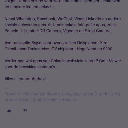
volgen, ik heb ook de vertrek- en aankomsttijden per luchthaven
en mooiere iconen gekocht.
Naast WhatsApp, Facebook, WeChat, Viber, LinkedIn en andere
sociale netwerken gebruik ik ook enkele fotografie apps, zoals
Pomelo, Ultimate HDR Camera, Vignette en Silent Camera.
Voor navigatie Sygic, voor overig reizen Reisplanner Xtra,
DirectLease Tankservice, OV-chipkaart, HogeNood en 9292.
Verder nog wat apps van Chinese webwinkels en IP Cam Viewer
voor de bewakingscamera's.
Alles uiteraard Android.
Frans, ik help graag anderen als vrijwilliger, maar ik werk niet bij
of voor Simyo ! || Nil Volentibus Arduum