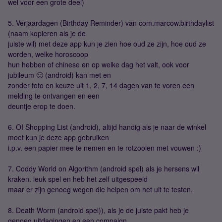
wel voor een grote deel)
5. Verjaardagen (Birthday Reminder) van com.marcow.birthdaylist
(naam kopieren als je de
juiste wil) met deze app kun je zien hoe oud ze zijn, hoe oud ze
worden, welke horoscoop
hun hebben of chinese en op welke dag het valt, ook voor
jubileum 🙂 (android) kan met en
zonder foto en keuze uit 1, 2, 7, 14 dagen van te voren een
melding te ontvangen en een
deuntje erop te doen.
6. OI Shopping List (android), altijd handig als je naar de winkel
moet kun je deze app gebruiken
i.p.v. een papier mee te nemen en te rotzooien met vouwen :)
7. Coddy World on Algorithm (android spel) als je hersens wil
kraken. leuk spel en heb het zelf uitgespeeld
maar er zijn genoeg wegen die helpen om het uit te testen.
8. Death Worm (android spel)), als je de juiste pakt heb je
genoeg uitdagingen en een compaign,