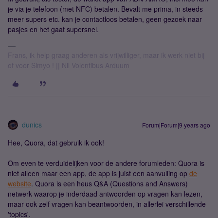
je via je telefoon (met NFC) betalen. Bevalt me prima, in steeds
meer supers etc. kan je contactloos betalen, geen gezoek naar
pasjes en het gaat supersnel.
Frans, ik help graag anderen als vrijwilliger, maar ik werk niet bij
of voor Simyo ! || Nil Volentibus Arduum
dunics
Forum|Forum|9 years ago
Hee, Quora, dat gebruik ik ook!
Om even te verduidelijken voor de andere forumleden: Quora is
niet alleen maar een app, de app is juist een aanvulling op
de
website
. Quora is een heus Q&A (Questions and Answers)
netwerk waarop je inderdaad antwoorden op vragen kan lezen,
maar ook zelf vragen kan beantwoorden, in allerlei verschillende
'topics'.