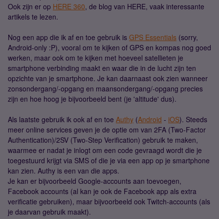
Ook zijn er op
HERE 360
, de blog van HERE, vaak interessante
artikels te lezen.
Nog een app die ik af en toe gebruik is
GPS Essentials
(sorry,
Android-only :P), vooral om te kijken of GPS en kompas nog goed
werken, maar ook om te kijken met hoeveel satellieten je
smartphone verbinding maakt en waar die in de lucht zijn ten
opzichte van je smartphone. Je kan daarnaast ook zien wanneer
zonsondergang/-opgang en maansondergang/-opgang precies
zijn en hoe hoog je bijvoorbeeld bent (je 'altitude' dus).
Als laatste gebruik ik ook af en toe
Authy
(
Android
-
iOS
). Steeds
meer online services geven je de optie om van 2FA (Two-Factor
Authentication)/2SV (Two-Step Verification) gebruik te maken,
waarmee er nadat je inlogt om een code gevraagd wordt die je
toegestuurd krijgt via SMS of die je via een app op je smartphone
kan zien. Authy is een van die apps.
Je kan er bijvoorbeeld Google-accounts aan toevoegen,
Facebook accounts (al kan je ook de Facebook app als extra
verificatie gebruiken), maar bijvoorbeeld ook Twitch-accounts (als
je daarvan gebruik maakt).