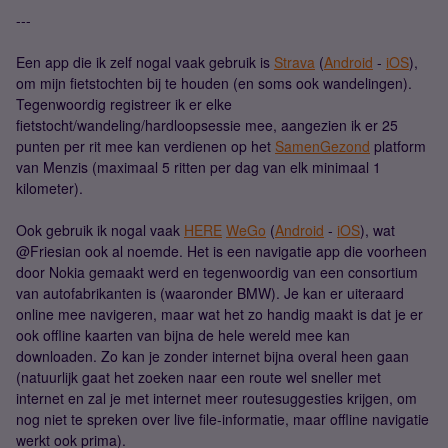
---
Een app die ik zelf nogal vaak gebruik is
Strava
(
Android
-
iOS
),
om mijn fietstochten bij te houden (en soms ook wandelingen).
Tegenwoordig registreer ik er elke
fietstocht/wandeling/hardloopsessie mee, aangezien ik er 25
punten per rit mee kan verdienen op het
SamenGezond
platform
van Menzis (maximaal 5 ritten per dag van elk minimaal 1
kilometer).
Ook gebruik ik nogal vaak
HERE
WeGo
(
Android
-
iOS
), wat
@Friesian ook al noemde. Het is een navigatie app die voorheen
door Nokia gemaakt werd en tegenwoordig van een consortium
van autofabrikanten is (waaronder BMW). Je kan er uiteraard
online mee navigeren, maar wat het zo handig maakt is dat je er
ook offline kaarten van bijna de hele wereld mee kan
downloaden. Zo kan je zonder internet bijna overal heen gaan
(natuurlijk gaat het zoeken naar een route wel sneller met
internet en zal je met internet meer routesuggesties krijgen, om
nog niet te spreken over live file-informatie, maar offline navigatie
werkt ook prima).