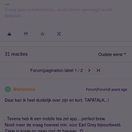
Graag geen privéberichten, tenzij hierom gevraagd wordt!
Bedankt!
Oudste eerst
31 reacties
Forum|pagination.label 1 / 2
Anonymous
Forum|Forum|9 years ago
A
Daar kan ik heel duidelijk over zijn en kort. TAPATALK...!
. Tevens heb ik een mobile tea zet app....perfect brew.
Nooit meer de vraag hoeveel min. voor Earl Grey bijvoorbeeld.
Zakje in kopje en gaan met de banaan. :D