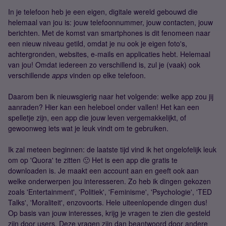
In je telefoon heb je een eigen, digitale wereld gebouwd die
helemaal van jou is: jouw telefoonnummer, jouw contacten, jouw
berichten. Met de komst van smartphones is dit fenomeen naar
een nieuw niveau getild, omdat je nu ook je eigen foto's,
achtergronden, websites, e-mails en applicaties hebt. Helemaal
van jou! Omdat iedereen zo verschillend is, zul je (vaak) ook
verschillende
apps
vinden op elke telefoon.
Daarom ben ik nieuwsgierig naar het volgende: welke app zou jij
aanraden? Hier kan een heleboel onder vallen! Het kan een
spelletje zijn, een app die jouw leven vergemakkelijkt, of
gewoonweg iets wat je leuk vindt om te gebruiken.
Ik zal meteen beginnen: de laatste tijd vind ik het ongelofelijk leuk
om op 'Quora' te zitten 🙂 Het is een app die gratis te
downloaden is. Je maakt een account aan en geeft ook aan
welke onderwerpen jou interesseren. Zo heb ik dingen gekozen
zoals 'Entertainment', 'Politiek', 'Feminisme', 'Psychologie', 'TED
Talks', 'Moraliteit', enzovoorts. Hele uiteenlopende dingen dus!
Op basis van jouw interesses, krijg je vragen te zien die gesteld
zijn door users. Deze vragen zijn dan beantwoord door andere