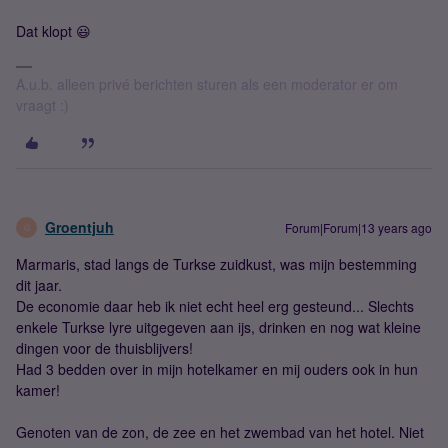
Dat klopt 😃
A.u.b. alleen privé berichten sturen als een moderator er om
vraagt :)
Groentjuh
Forum|Forum|13 years ago
G
Marmaris, stad langs de Turkse zuidkust, was mijn bestemming
dit jaar.
De economie daar heb ik niet echt heel erg gesteund... Slechts
enkele Turkse lyre uitgegeven aan ijs, drinken en nog wat kleine
dingen voor de thuisblijvers!
Had 3 bedden over in mijn hotelkamer en mij ouders ook in hun
kamer!
Genoten van de zon, de zee en het zwembad van het hotel. Niet