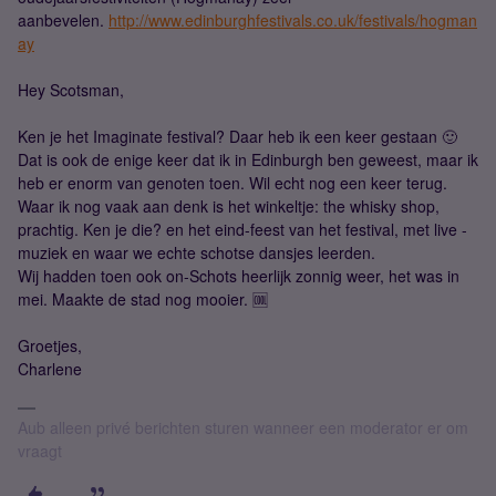
aanbevelen.
http://www.edinburghfestivals.co.uk/festivals/hogman
ay
Hey Scotsman,
Ken je het Imaginate festival? Daar heb ik een keer gestaan 🙂
Dat is ook de enige keer dat ik in Edinburgh ben geweest, maar ik
heb er enorm van genoten toen. Wil echt nog een keer terug.
Waar ik nog vaak aan denk is het winkeltje: the whisky shop,
prachtig. Ken je die? en het eind-feest van het festival, met live -
muziek en waar we echte schotse dansjes leerden.
Wij hadden toen ook on-Schots heerlijk zonnig weer, het was in
mei. Maakte de stad nog mooier. 🆒
Groetjes,
Charlene
Aub alleen privé berichten sturen wanneer een moderator er om
vraagt