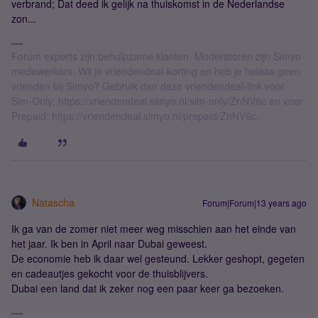
verbrand; Dat deed ik gelijk na thuiskomst in de Nederlandse
zon...
Forum experts zijn behulpzame klanten. Moderatoren zijn Simyo
medewerkers. Wil je vriendendeal-korting en heb je helaas geen
vrienden bij Simyo? Gebruik dan deze vriendendeal-link voor
Sim-Only: https://vriendendeal.simyo.nl/sim-only/ZnNV6c en voor
Prepaid: https://vriendendeal.simyo.nl/prepaid/ZnNV6c.
Natascha
Forum|Forum|13 years ago
Ik ga van de zomer niet meer weg misschien aan het einde van
het jaar. Ik ben in April naar Dubai geweest.
De economie heb ik daar wel gesteund. Lekker geshopt, gegeten
en cadeautjes gekocht voor de thuisblijvers.
Dubai een land dat ik zeker nog een paar keer ga bezoeken.