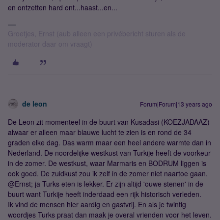
en ontzetten hard ont...haast...en...
Groetjes, Ernst (aub alleen een privébericht sturen als de
moderator daar om vraagt)
de leon
Forum|Forum|13 years ago
De Leon zit momenteel in de buurt van Kusadasi (KOEZJADAAZ)
alwaar er alleen maar blauwe lucht te zien is en rond de 34
graden elke dag. Das warm maar een heel andere warmte dan in
Nederland. De noordelijke westkust van Turkije heeft de voorkeur
in de zomer. De westkust, waar Marmaris en BODRUM liggen is
ook goed. De zuidkust zou ik zelf in de zomer niet naartoe gaan.
@Ernst; ja Turks eten is lekker. Er zijn altijd 'ouwe stenen' in de
buurt want Turkije heeft inderdaad een rijk historisch verleden.
Ik vind de mensen hier aardig en gastvrij. En als je twintig
woordjes Turks praat dan maak je overal vrienden voor het leven.