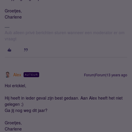
Groetjes,
Charlene
Aub alleen privé berichten sturen wanneer een moderator er om
vraagt
Alex
Forum|Forum|13 years ago
AUTEUR
Hoi erickiel,
Hij heeft in ieder geval zijn best gedaan. Aan Alex heeft het niet
gelegen ;)
Ga jij nog weg dit jaar?
Groetjes,
Charlene