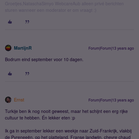
Groetjes,NataschaSimyo WebcareAub alleen privé berichten
sturen wanneer een moderator er om vraagt :)
MartijnR
Forum|Forum|13 years ago
Bodrum eind september voor 10 dagen.
Ernst
Forum|Forum|13 years ago
Turkije ben ik nog nooit geweest, maar het schijnt een erg rijke
cultuur te hebben. Én lekker eten :p
Ik ga in september lekker een weekje naar Zuid-Frankrijk, vlakbij
de Pyreneeën, op het platteland. Franse landwijn, chevre chaud