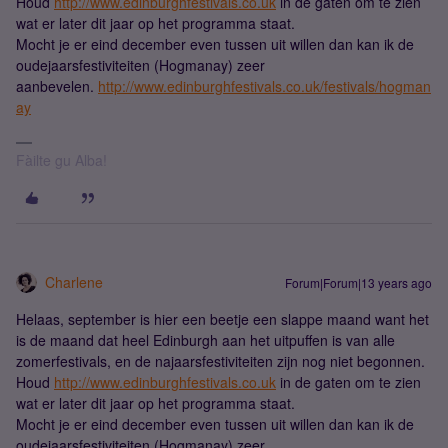
Houd
http://www.edinburghfestivals.co.uk
in de gaten om te zien
wat er later dit jaar op het programma staat.
Mocht je er eind december even tussen uit willen dan kan ik de
oudejaarsfestiviteiten (Hogmanay) zeer
aanbevelen.
http://www.edinburghfestivals.co.uk/festivals/hogman
ay
Fàilte gu Alba!
Charlene
Forum|Forum|13 years ago
Helaas, september is hier een beetje een slappe maand want het
is de maand dat heel Edinburgh aan het uitpuffen is van alle
zomerfestivals, en de najaarsfestiviteiten zijn nog niet begonnen.
Houd
http://www.edinburghfestivals.co.uk
in de gaten om te zien
wat er later dit jaar op het programma staat.
Mocht je er eind december even tussen uit willen dan kan ik de
oudejaarsfestiviteiten (Hogmanay) zeer