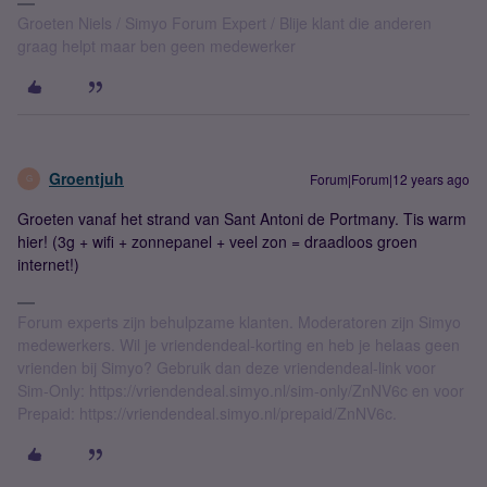
Groeten Niels / Simyo Forum Expert / Blije klant die anderen
graag helpt maar ben geen medewerker
Groentjuh
Forum|Forum|12 years ago
G
Groeten vanaf het strand van Sant Antoni de Portmany. Tis warm
hier! (3g + wifi + zonnepanel + veel zon = draadloos groen
internet!)
Forum experts zijn behulpzame klanten. Moderatoren zijn Simyo
medewerkers. Wil je vriendendeal-korting en heb je helaas geen
vrienden bij Simyo? Gebruik dan deze vriendendeal-link voor
Sim-Only: https://vriendendeal.simyo.nl/sim-only/ZnNV6c en voor
Prepaid: https://vriendendeal.simyo.nl/prepaid/ZnNV6c.