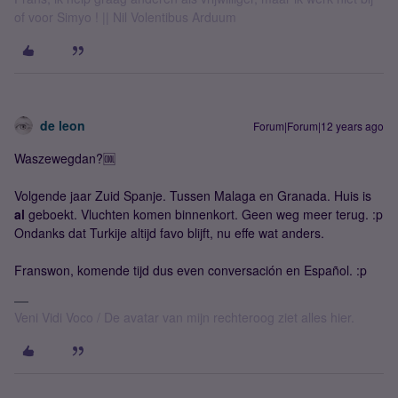
of voor Simyo ! || Nil Volentibus Arduum
de leon
Forum|Forum|12 years ago
Waszewegdan?🆒
Volgende jaar Zuid Spanje. Tussen Malaga en Granada. Huis is
al
geboekt. Vluchten komen binnenkort. Geen weg meer terug. :p
Ondanks dat Turkije altijd favo blijft, nu effe wat anders.
Franswon, komende tijd dus even conversación en Español. :p
Veni Vidi Voco / De avatar van mijn rechteroog ziet alles hier.