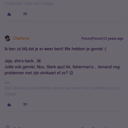
moderator daar om vraagt)
Charlene
Forum|Forum|12 years ago
Ik ben zó blij dat je er weer bent! We hebben je gemist :(
Jaja, she's back.. 🆒
Jullie ook gemist. Nou. Sterk spul hè, fisherman's... Iemand nog
problemen met zijn simkaart of zo? 😉
Aub alleen privé berichten sturen wanneer een moderator er om
vraagt