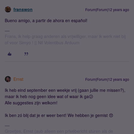
franswon
Forum|Forum|12 years ago
Bueno amigo, a partir de ahora en español!
Frans, ik help graag anderen als vrijwilliger, maar ik werk niet bij
of voor Simyo ! || Nil Volentibus Arduum
Ernst
Forum|Forum|12 years ago
Ik heb eind september een weekje vrij (gaan jullie me missen?),
maar ik heb nog geen idee wat of waar ik ga😕
Alle suggesties zijn welkom!
Ik ben zó blij dat je er weer bent! We hebben je gemist 😞
Groetjes, Ernst (aub alleen een privébericht sturen als de