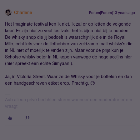
Charlene
Forum|Forum|13 years ago
Het Imaginate festival ken ik niet, ik zal er op letten de volgende
keer. Er zijn hier zo veel festivals, het is bijna niet bij te houden.
De whisky shop die jij bedoelt is waarschijnlijk die in de Royal
Mile, echt iets voor de liefhebber van zeldzame malt whisky's die
in NL niet of moeilijk te vinden zijn. Maar voor de prijs kun je
Schotse whisky beter in NL kopen vanwege de hoge accijns hier
(hier spreekt een echte Simyaan!).
Ja, in Victoria Street. Waar ze de Whisky voor je bottelen en dan
een handgeschreven etiket erop. Prachtig. 🙂
Aub alleen privé berichten sturen wanneer een moderator er om
vraagt