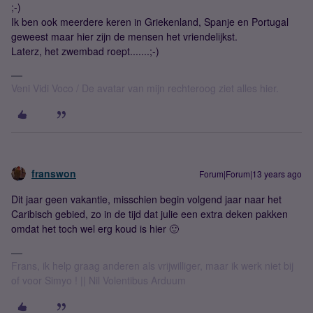
;-)
Ik ben ook meerdere keren in Griekenland, Spanje en Portugal
geweest maar hier zijn de mensen het vriendelijkst.
Laterz, het zwembad roept.......;-)
Veni Vidi Voco / De avatar van mijn rechteroog ziet alles hier.
franswon
Forum|Forum|13 years ago
Dit jaar geen vakantie, misschien begin volgend jaar naar het
Caribisch gebied, zo in de tijd dat julie een extra deken pakken
omdat het toch wel erg koud is hier 🙂
Frans, ik help graag anderen als vrijwilliger, maar ik werk niet bij
of voor Simyo ! || Nil Volentibus Arduum