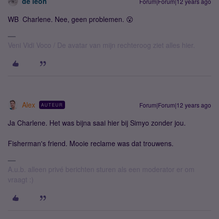
de leon
Forum|Forum|12 years ago
WB Charlene. Nee, geen problemen. 😮
Veni Vidi Voco / De avatar van mijn rechteroog ziet alles hier.
Alex
Forum|Forum|12 years ago
AUTEUR
Ja Charlene. Het was bijna saai hier bij Simyo zonder jou.
Fisherman's friend. Mooie reclame was dat trouwens.
A.u.b. alleen privé berichten sturen als een moderator er om
vraagt :)