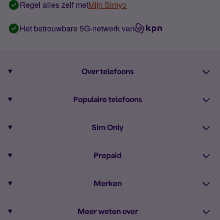
Regel alles zelf met
Mijn Simyo
Het betrouwbare 5G-netwerk van
Over telefoons
Abonnement met telefoon
Populaire telefoons
Informatie over telefoons
Pixel 10
Sim Only
Alle telefoons
Pixel 9a
Sim Only
Prepaid
iPhone 16
Sim Only internet
Prepaid
iPhone 16e
Merken
Onbeperkt bellen
Bestel Prepaid simkaart
iPhone 15
Apple
Zakelijk Sim Only abonnement
Meer weten over
Prepaid tegoed opwaarderen
iPhone 14 Refurbished