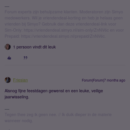
Forum experts zijn behulpzame klanten. Moderatoren zijn Simyo
medewerkers. Wil je vriendendeal-korting en heb je helaas geen
vrienden bij Simyo? Gebruik dan deze vriendendeal-link voor
Sim-Only: https://vriendendeal.simyo.nl/sim-only/ZnNV6c en voor
Prepaid: https://vriendendeal.simyo.nl/prepaid/ZnNV6c.
1 persoon vindt dit leuk
Friesian
Forum|Forum|7 months ago
Alsnog fijne feestdagen gewenst en een leuke, veilige
jaarwisseling.
Tegen thee zeg ik geen nee. // Ik duik dieper in de materie
wanneer nodig.