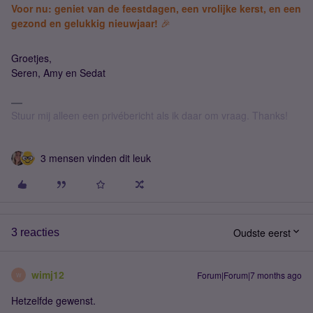
Voor nu: geniet van de feestdagen, een vrolijke kerst, en een
gezond en gelukkig nieuwjaar!
🎉
Groetjes,
Seren, Amy en Sedat
Stuur mij alleen een privébericht als ik daar om vraag. Thanks!
3 mensen vinden dit leuk
Oudste eerst
3 reacties
wimj12
Forum|Forum|7 months ago
W
Hetzelfde gewenst.