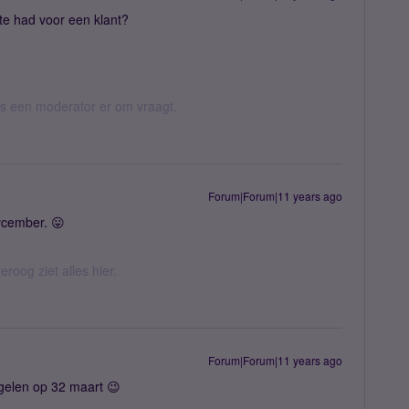
te had voor een klant?
 als een moderator er om vraagt.
Forum|Forum|11 years ago
vcember. 😛
eroog ziet alles hier.
Forum|Forum|11 years ago
gelen op 32 maart 😉