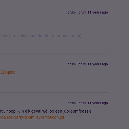
Forum|Forum|11 years ago
richt sturen als de moderator daar om vraagt)
Forum|Forum|11 years ago
EEH4jkho
Forum|Forum|11 years ago
, hoop ik in elk geval wél op een jubileumfeessie
/dance-party-dj-smiley-emoticon.gif