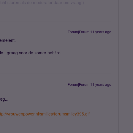
richt sturen als de moderator daar om vraagt)
Forum|Forum|11 years ago
nemelent.
o...graag voor de zomer heh! :o
Forum|Forum|11 years ago
eg...
ttp://vrouwenpower.nl/smilies/forumsmiley395.gif