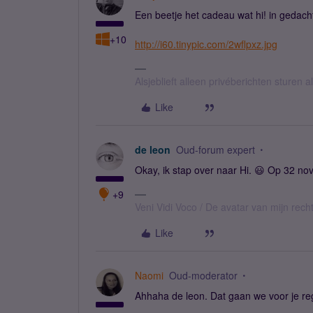
Een beetje het cadeau wat hi! in gedach
+10
http://i60.tinypic.com/2wflpxz.jpg
Alsjeblieft alleen privéberichten sturen
Like
de leon
Oud-forum expert
Okay, ik stap over naar Hi. 😃 Op 32 no
+9
Veni Vidi Voco / De avatar van mijn recht
Like
Naomi
Oud-moderator
Ahhaha de leon. Dat gaan we voor je re