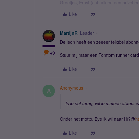
Groetjes, Ernst (aub alleen een privébe
Like
MartijnR
Leader
De leon heeft een zeeeer felxibel abon
+9
Stuur mij maar een Tomtom runner cardi
Like
Anonymous
A
Is ie nét terug, wil ie meteen alweer w
Onder het motto. Bye ik wil naar Hi?😕
h
Like