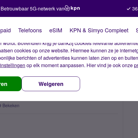
Betrouwbaar 5G-netwerk van
36
kies van Simyo
paid
Telefoons
eSIM
KPN & Simyo Compleet
okies op onze website. Met deze cookies zorgen wij ervoor dat j
 wordt. Bovendien krijg je dankzij cookies relevante advertentie
laatsen cookies op onze website. Hiermee kunnen ze je internet
oonlijke berichten of advertenties kunnen laten zien op en buite
instellingen
op elk moment aanpassen. Hier vind je ook onze
p
o 10 jaar
ren
Weigeren
9 Bekeken