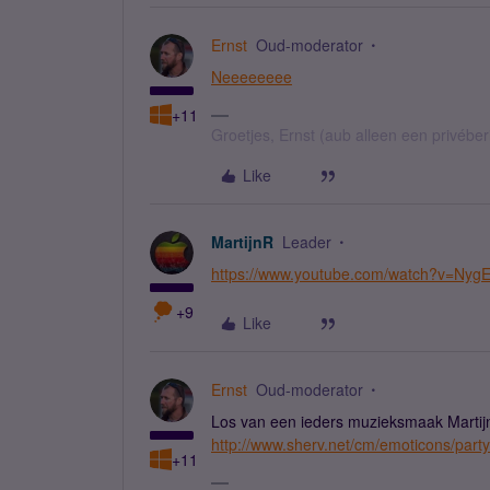
Ernst
Oud-moderator
Neeeeeeee
+11
Groetjes, Ernst (aub alleen een privébe
Like
MartijnR
Leader
https://www.youtube.com/watch?v=Nyg
+9
Like
Ernst
Oud-moderator
Los van een ieders muzieksmaak Martijn®
http://www.sherv.net/cm/emoticons/party
+11