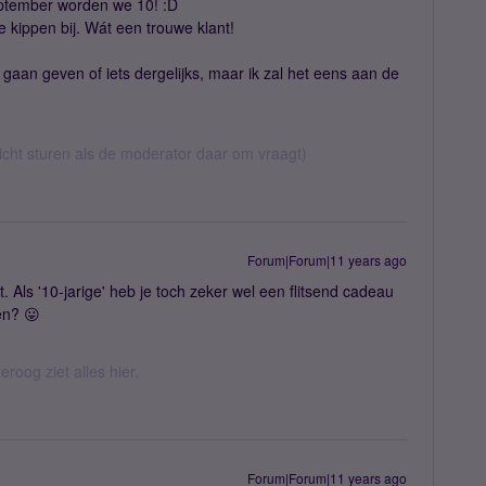
september worden we 10! :D
e kippen bij. Wát een trouwe klant!
 gaan geven of iets dergelijks, maar ik zal het eens aan de
richt sturen als de moderator daar om vraagt)
Forum|Forum|11 years ago
. Als '10-jarige' heb je toch zeker wel een flitsend cadeau
en? 😛
eroog ziet alles hier.
Forum|Forum|11 years ago