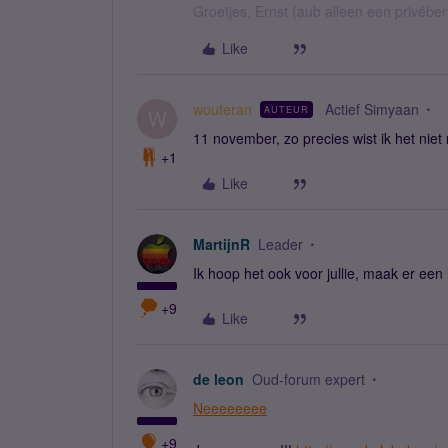
Groetjes, Ernst (aub alleen een privébe
Like
wouteran
Actief Simyaan
AUTEUR
W
11 november, zo precies wist ik het niet
+1
Like
MartijnR
Leader
Ik hoop het ook voor jullie, maak er een
+9
Like
de leon
Oud-forum expert
Neeeeeeee
+9