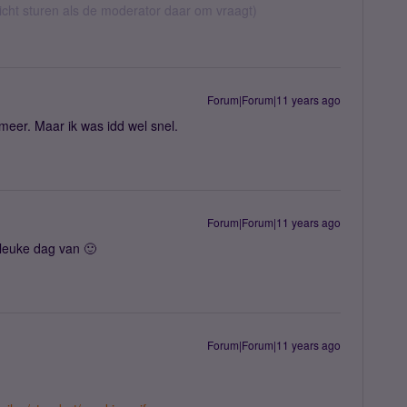
richt sturen als de moderator daar om vraagt)
Forum|Forum|11 years ago
 meer. Maar ik was idd wel snel.
Forum|Forum|11 years ago
 leuke dag van 🙂
Forum|Forum|11 years ago