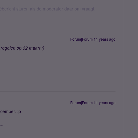
vébericht sturen als de moderator daar om vraagt.
Forum|Forum|11 years ago
regelen op 32 maart ;)
Forum|Forum|11 years ago
vcember. :p
..