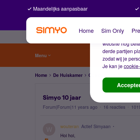
Maandelijks aanpasbaar
De coo
Home
Sim Only
Pre
Wij gebruiken co
website nog beter
derde partijen p
Menu
zodat wij je pers
Je kan je
cookie-
Home
De Huiskamer
Gewoon gezellig
Simy
Accepte
Simyo 10 jaar
Forum|Forum|11 years ago
16 reacties
101
wouteran
Actief Simyaan
W
Hoi hoi,