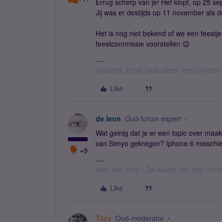
Errug scherp van je! Het klopt, op 25 
Jij was er destijds op 11 november als d
Het is nog niet bekend of we een feestje
feestcommissie voorstellen 😉
Groetjes, Ernst (aub alleen een privébe
Like
de leon
Oud-forum expert
Wat geinig dat je er een topic over maakt
van Simyo gekregen? Iphone 6 misschi
+9
Veni Vidi Voco / De avatar van mijn recht
Like
Tiury
Oud-moderator