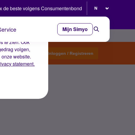
Selecteer taal
x de beste volgens Consumentenbond
Service
Mijn Simyo
e ervaring op de
s te zien. Ook
gedrag volgen,
Start een topic
Inloggen / Registreren
n onze website.
rivacy statement.