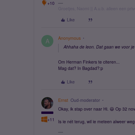
+10
Groetjes, Naomi || A.u.b. alleen een pri
Like
Anonymous
A
Ahhaha de leon. Dat gaan we voor je 
Om Herman Finkers te citeren...
Mag dat? In Bagdad?:p
Like
Ernst
Oud-moderator
Okay, ik stap over naar Hi. 😃 Op 32 no
+11
Is ie nét terug, wil ie meteen alweer weg.