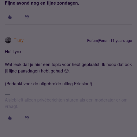
Fijne avond nog en fijne zondagen.
Tiury
Forum|Forum|11 years ago
Hoi Lynx!
Wat leuk dat je hier een topic voor hebt geplaatst! Ik hoop dat ook
jij fijne paasdagen hebt gehad 🙂.
(Bedankt voor de uitgebreide uitleg Friesian!)
Alsjeblieft alleen privéberichten sturen als een moderator er om
vraagt.