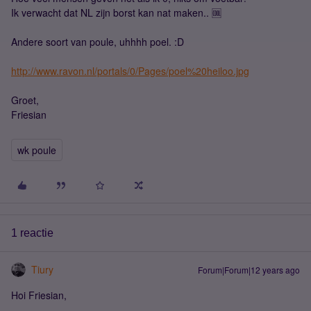
Ik verwacht dat NL zijn borst kan nat maken.. 🆒
Andere soort van poule, uhhhh poel. :D
http://www.ravon.nl/portals/0/Pages/poel%20heiloo.jpg
Groet,
Friesian
wk poule
1 reactie
Tiury
Forum|Forum|12 years ago
Hoi Friesian,