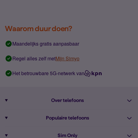
Waarom duur doen?
Maandelijks gratis aanpasbaar
Regel alles zelf met
Mijn Simyo
Het betrouwbare 5G-netwerk van
Over telefoons
Abonnement met telefoon
Populaire telefoons
Informatie over telefoons
Pixel 10
Sim Only
Alle telefoons