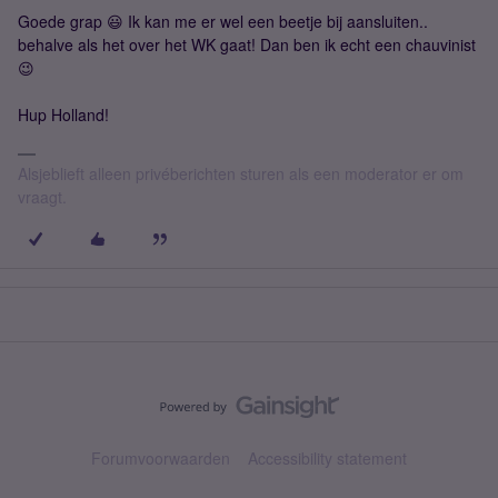
Goede grap 😃 Ik kan me er wel een beetje bij aansluiten..
behalve als het over het WK gaat! Dan ben ik echt een chauvinist
😉
Hup Holland!
Alsjeblieft alleen privéberichten sturen als een moderator er om
vraagt.
Forumvoorwaarden
Accessibility statement