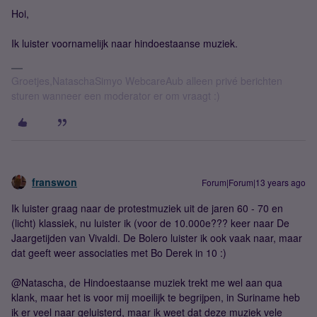
Hoi,
Ik luister voornamelijk naar hindoestaanse muziek.
Groetjes,NataschaSimyo WebcareAub alleen privé berichten
sturen wanneer een moderator er om vraagt :)
franswon
Forum|Forum|13 years ago
Ik luister graag naar de protestmuziek uit de jaren 60 - 70 en
(licht) klassiek, nu luister ik (voor de 10.000e??? keer naar De
Jaargetijden van Vivaldi. De Bolero luister ik ook vaak naar, maar
dat geeft weer associaties met Bo Derek in 10 :)
@Natascha, de Hindoestaanse muziek trekt me wel aan qua
klank, maar het is voor mij moeilijk te begrijpen, in Suriname heb
ik er veel naar geluisterd, maar ik weet dat deze muziek vele