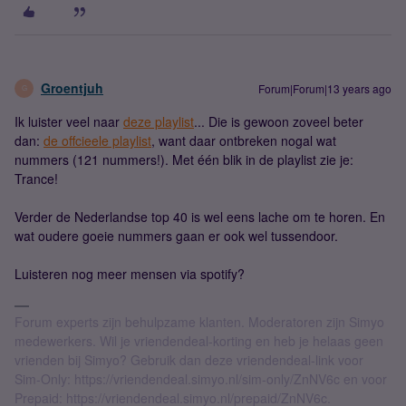
Groentjuh
Forum|Forum|13 years ago
G
Ik luister veel naar
deze playlist
... Die is gewoon zoveel beter
dan:
de offcieele playlist
, want daar ontbreken nogal wat
nummers (121 nummers!). Met één blik in de playlist zie je:
Trance!
Verder de Nederlandse top 40 is wel eens lache om te horen. En
wat oudere goeie nummers gaan er ook wel tussendoor.
Luisteren nog meer mensen via spotify?
Forum experts zijn behulpzame klanten. Moderatoren zijn Simyo
medewerkers. Wil je vriendendeal-korting en heb je helaas geen
vrienden bij Simyo? Gebruik dan deze vriendendeal-link voor
Sim-Only: https://vriendendeal.simyo.nl/sim-only/ZnNV6c en voor
Prepaid: https://vriendendeal.simyo.nl/prepaid/ZnNV6c.