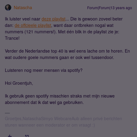
Natascha
Forum|Forum|13 years ago
Ik luister veel naar
deze playlist
... Die is gewoon zoveel beter
dan:
de offcieele playlist
, want daar ontbreken nogal wat
nummers (121 nummers!). Met één blik in de playlist zie je:
Trance!
Verder de Nederlandse top 40 is wel eens lache om te horen. En
wat oudere goeie nummers gaan er ook wel tussendoor.
Luisteren nog meer mensen via spotify?
Hoi Groentjuh,
Ik gebruik geen spotify misschien straks met mijn nieuwe
abonnement dat ik dat wel ga gebruiken.
Groetjes,NataschaSimyo WebcareAub alleen privé berichten
sturen wanneer een moderator er om vraagt :)