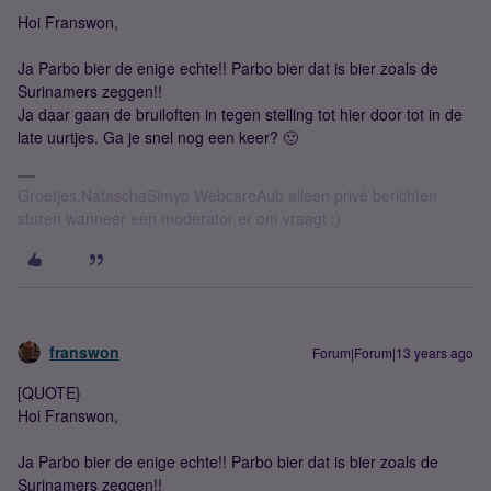
Hoi Franswon,
Ja Parbo bier de enige echte!! Parbo bier dat is bier zoals de
Surinamers zeggen!!
Ja daar gaan de bruiloften in tegen stelling tot hier door tot in de
late uurtjes. Ga je snel nog een keer? 🙂
Groetjes,NataschaSimyo WebcareAub alleen privé berichten
sturen wanneer een moderator er om vraagt :)
franswon
Forum|Forum|13 years ago
[QUOTE}
Hoi Franswon,
Ja Parbo bier de enige echte!! Parbo bier dat is bier zoals de
Surinamers zeggen!!