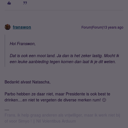
franswon
Forum|Forum|13 years ago
Hoi Franswon,
Dat is ook een mooi land. Ja dan is het zeker lastig. Mocht ik
een leuke aanbieding tegen komen dan laat ik je dit weten.
Bedankt alvast Natascha,
Parbo hebben ze daar niet, maar Presidente is ook best te
drinken....en niet te vergeten de diverse merken rum! 🙂
Frans, ik help graag anderen als vrijwilliger, maar ik werk niet bij
of voor Simyo ! || Nil Volentibus Arduum