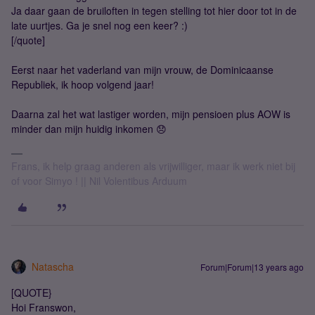
Ja daar gaan de bruiloften in tegen stelling tot hier door tot in de
late uurtjes. Ga je snel nog een keer? :)
[/quote]
Eerst naar het vaderland van mijn vrouw, de Dominicaanse
Republiek, ik hoop volgend jaar!
Daarna zal het wat lastiger worden, mijn pensioen plus AOW is
minder dan mijn huidig inkomen 😞
Frans, ik help graag anderen als vrijwilliger, maar ik werk niet bij
of voor Simyo ! || Nil Volentibus Arduum
Natascha
Forum|Forum|13 years ago
[QUOTE}
Hoi Franswon,