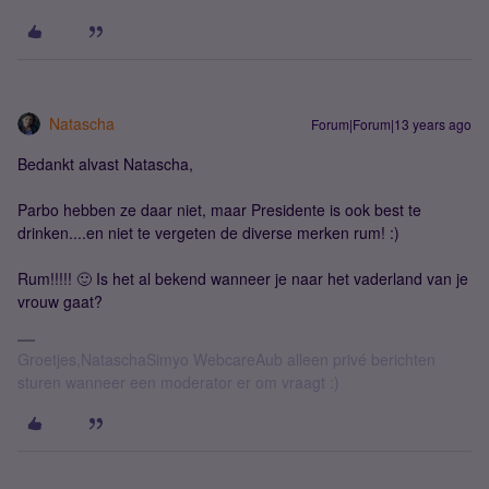
Natascha
Forum|Forum|13 years ago
Bedankt alvast Natascha,
Parbo hebben ze daar niet, maar Presidente is ook best te
drinken....en niet te vergeten de diverse merken rum! :)
Rum!!!!! 🙂 Is het al bekend wanneer je naar het vaderland van je
vrouw gaat?
Groetjes,NataschaSimyo WebcareAub alleen privé berichten
sturen wanneer een moderator er om vraagt :)