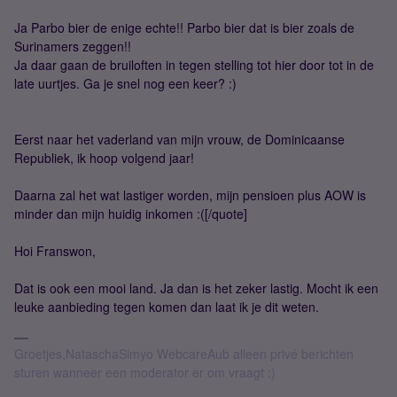
Ja Parbo bier de enige echte!! Parbo bier dat is bier zoals de
Surinamers zeggen!!
Ja daar gaan de bruiloften in tegen stelling tot hier door tot in de
late uurtjes. Ga je snel nog een keer? :)
Eerst naar het vaderland van mijn vrouw, de Dominicaanse
Republiek, ik hoop volgend jaar!
Daarna zal het wat lastiger worden, mijn pensioen plus AOW is
minder dan mijn huidig inkomen :([/quote]
Hoi Franswon,
Dat is ook een mooi land. Ja dan is het zeker lastig. Mocht ik een
leuke aanbieding tegen komen dan laat ik je dit weten.
Groetjes,NataschaSimyo WebcareAub alleen privé berichten
sturen wanneer een moderator er om vraagt :)