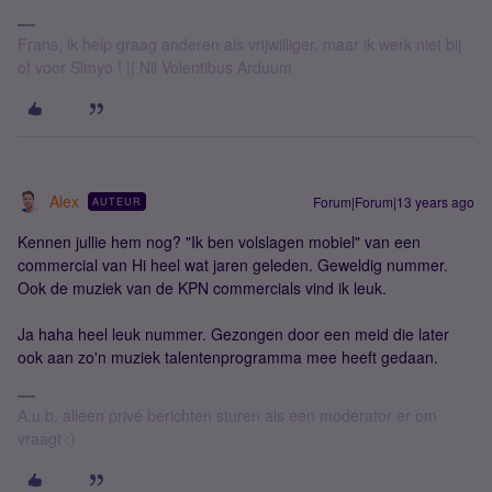
Frans, ik help graag anderen als vrijwilliger, maar ik werk niet bij
of voor Simyo ! || Nil Volentibus Arduum
Alex
Forum|Forum|13 years ago
AUTEUR
Kennen jullie hem nog? "Ik ben volslagen mobiel" van een
commercial van Hi heel wat jaren geleden. Geweldig nummer.
Ook de muziek van de KPN commercials vind ik leuk.
Ja haha heel leuk nummer. Gezongen door een meid die later
ook aan zo'n muziek talentenprogramma mee heeft gedaan.
A.u.b. alleen privé berichten sturen als een moderator er om
vraagt :)