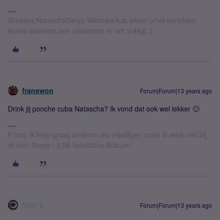
Groetjes,NataschaSimyo WebcareAub alleen privé berichten
sturen wanneer een moderator er om vraagt :)
franswon
Forum|Forum|13 years ago
Drink jij ponche cuba Natascha? Ik vond dat ook wel lekker 🙂
Frans, ik help graag anderen als vrijwilliger, maar ik werk niet bij
of voor Simyo ! || Nil Volentibus Arduum
Max13
Forum|Forum|13 years ago