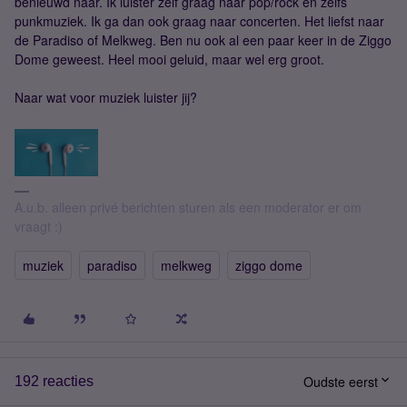
benieuwd naar. Ik luister zelf graag naar pop/rock en zelfs
punkmuziek. Ik ga dan ook graag naar concerten. Het liefst naar
de Paradiso of Melkweg. Ben nu ook al een paar keer in de Ziggo
Dome geweest. Heel mooi geluid, maar wel erg groot.
Naar wat voor muziek luister jij?
A.u.b. alleen privé berichten sturen als een moderator er om
vraagt :)
muziek
paradiso
melkweg
ziggo dome
Oudste eerst
192 reacties