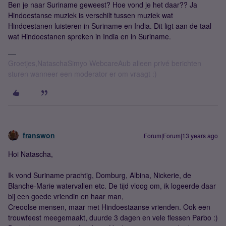
Ben je naar Suriname geweest? Hoe vond je het daar?? Ja
Hindoestanse muziek is verschilt tussen muziek wat
Hindoestanen luisteren in Suriname en India. Dit ligt aan de taal
wat Hindoestanen spreken in India en in Suriname.
Groetjes,NataschaSimyo WebcareAub alleen privé berichten
sturen wanneer een moderator er om vraagt :)
franswon
Forum|Forum|13 years ago
Hoi Natascha,
Ik vond Suriname prachtig, Domburg, Albina, Nickerie, de
Blanche-Marie watervallen etc. De tijd vloog om, ik logeerde daar
bij een goede vriendin en haar man,
Creoolse mensen, maar met Hindoestaanse vrienden. Ook een
trouwfeest meegemaakt, duurde 3 dagen en vele flessen Parbo :)