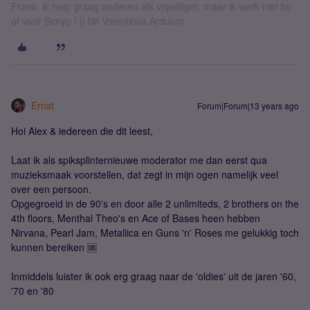
Frans, ik help graag anderen als vrijwilliger, maar ik werk niet bij
of voor Simyo ! || Nil Volentibus Arduum
Ernst
Forum|Forum|13 years ago
Hoi Alex & iedereen die dit leest,
Laat ik als spiksplinternieuwe moderator me dan eerst qua
muzieksmaak voorstellen, dat zegt in mijn ogen namelijk veel
over een persoon.
Opgegroeid in de 90's en door alle 2 unlimiteds, 2 brothers on the
4th floors, Menthal Theo's en Ace of Bases heen hebben
Nirvana, Pearl Jam, Metallica en Guns 'n' Roses me gelukkig toch
kunnen bereiken 🆒
Inmiddels luister ik ook erg graag naar de 'oldies' uit de jaren '60,
'70 en '80