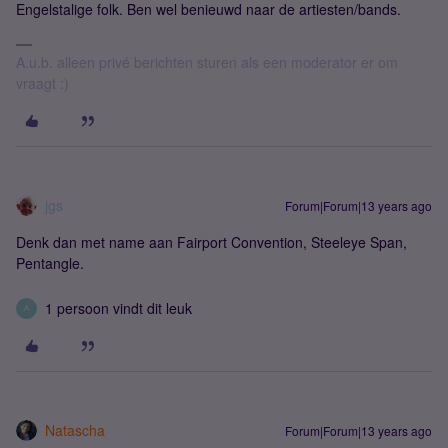
Engelstalige folk. Ben wel benieuwd naar de artiesten/bands.
A.u.b. alleen privé berichten sturen als een moderator er om
vraagt :)
jgs
Forum|Forum|13 years ago
Denk dan met name aan Fairport Convention, Steeleye Span,
Pentangle.
1 persoon vindt dit leuk
A
Natascha
Forum|Forum|13 years ago