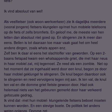
fiets?
Ik vind absoluut van wel!
Als veelfietser (ook woon-werkverkeer) zie ik dagelijks meerdere
(vooral jongere) fietsers klungelen op/met hun mobiele telefoons
op de fiets of zelfs bromfiets. En geloof me, de meeste van hen
letten dan absoluut niet goed op. En slingeren zie ik meer dan
eens. Bellen is tot daaraan toe maar vaak gaat het om heel
andere dingen, zoals whats appen enz.
Zelf ben ik daar al eens het slachtoffer van geworden. Op een 2-
baans fietspad kwam een whatsappende griet, die met haar neus
in haar mobiel zat, mij tegemoet. Ze reed als een zombie. Net op
het moment dat ze ingehaald werd door een knul, begon ze door
haar mobiel geklungel te slingeren. De knul begon daardoor ook
te slingeren en reed vervolgens tegen mij aan. Ik ten val, de knul
ten val en die domme griet fietste gewoon door. Had ook
helemaal niets van het gebeuren gemerkt door haar verkeerd
gefocuste gedrag,
Ik vind dat -met hun mobiel- klungelende fietsers beboet moeten
kunnen worden. En een stevige boete. De politiek liet anders
weten onlangs. Domme zet.