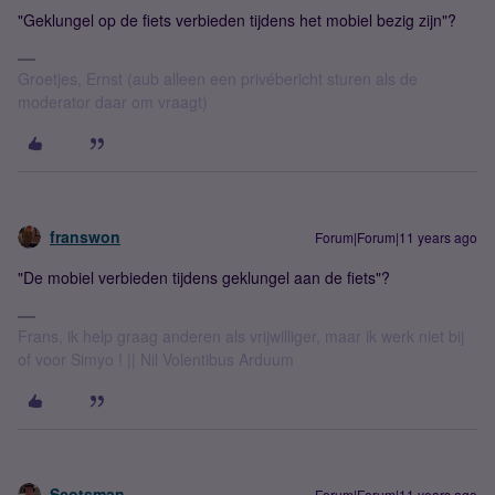
"Geklungel op de fiets verbieden tijdens het mobiel bezig zijn"?
Groetjes, Ernst (aub alleen een privébericht sturen als de
moderator daar om vraagt)
franswon
Forum|Forum|11 years ago
"De mobiel verbieden tijdens geklungel aan de fiets"?
Frans, ik help graag anderen als vrijwilliger, maar ik werk niet bij
of voor Simyo ! || Nil Volentibus Arduum
Scotsman
Forum|Forum|11 years ago