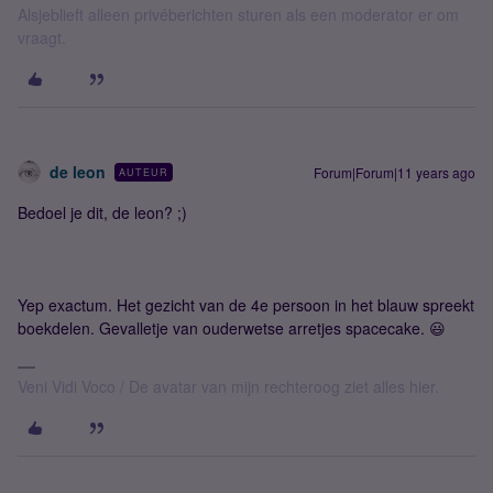
Alsjeblieft alleen privéberichten sturen als een moderator er om
vraagt.
de leon
Forum|Forum|11 years ago
AUTEUR
Bedoel je dit, de leon? ;)
Yep exactum. Het gezicht van de 4e persoon in het blauw spreekt
boekdelen. Gevalletje van ouderwetse arretjes spacecake. 😃
Veni Vidi Voco / De avatar van mijn rechteroog ziet alles hier.