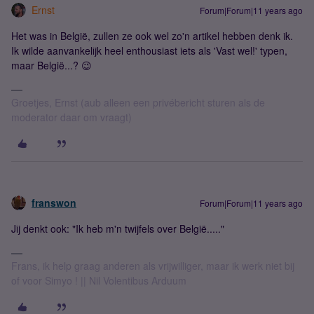
Ernst
Forum|Forum|11 years ago
Het was in België, zullen ze ook wel zo'n artikel hebben denk ik.
Ik wilde aanvankelijk heel enthousiast iets als 'Vast wel!' typen,
maar België...? 😉
Groetjes, Ernst (aub alleen een privébericht sturen als de
moderator daar om vraagt)
franswon
Forum|Forum|11 years ago
Jij denkt ook: "Ik heb m'n twijfels over België....."
Frans, ik help graag anderen als vrijwilliger, maar ik werk niet bij
of voor Simyo ! || Nil Volentibus Arduum