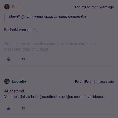
Ernst
Forum|Forum|11 years ago
Gevalletje van ouderwetse arretjes spacecake.
Bedankt voor de tip!
Groetjes, Ernst (aub alleen een privébericht sturen als de
moderator daar om vraagt)
koorelle
Forum|Forum|11 years ago
JA gestemd.
Vind ook dat ze het bij scootmobielerikjes moeten verbieden.