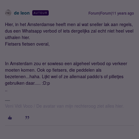
de leon
Forum|Forum|11 years ago
AUTEUR
Hier, in het Amsterdamse heeft men al wat sneller lak aan regels,
dus een Whatsapp verbod of iets dergelijks zal echt niet heel veel
uithalen hier.
Fietsers fietsen overal,
In Amsterdam zou er sowieso een algeheel verbod op verkeer
moeten komen. Ook op fietsers, die peddelen als
bezetenen...haha. Lijkt wel of ze allemaal paddo's of pilletjes
gebruiken daar..... :D:p
..
Veni Vidi Voco / De avatar van mijn rechteroog ziet alles hier.