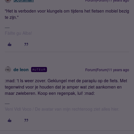
"Het is verboden voor klungels om tijdens het fietsen mobiel bezig
te zijn."
Fàilte gu Alba!
de leon
Forum|Forum|11 years ago
AUTEUR
:mad: 't Is weer zover. Geklungel met de paraplu op de fiets. Met
tegenwind voor je houden dat je amper wat ziet aankomen en
maar zwieberen. Koop een regenpak, lui! :mad:
Veni Vidi Voco / De avatar van mijn rechteroog ziet alles hier.