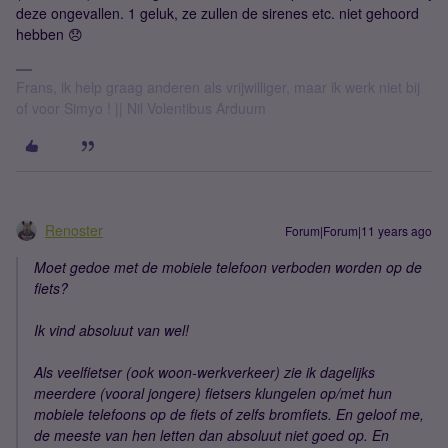
deze ongevallen. 1 geluk, ze zullen de sirenes etc. niet gehoord
hebben 😞
Frans, ik help graag anderen als vrijwilliger, maar ik werk niet bij
of voor Simyo ! || Nil Volentibus Arduum
Renoster
Forum|Forum|11 years ago
Moet gedoe met de mobiele telefoon verboden worden op de
fiets?
Ik vind absoluut van wel!
Als veelfietser (ook woon-werkverkeer) zie ik dagelijks
meerdere (vooral jongere) fietsers klungelen op/met hun
mobiele telefoons op de fiets of zelfs bromfiets. En geloof me,
de meeste van hen letten dan absoluut niet goed op. En