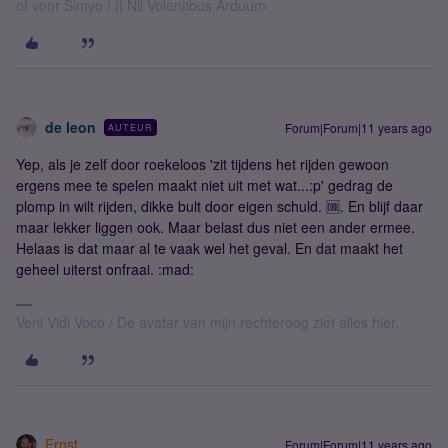
of voor Simyo ! || Nil Volentibus Arduum
de leon
Forum|Forum|11 years ago
AUTEUR
Yep, als je zelf door roekeloos 'zit tijdens het rijden gewoon
ergens mee te spelen maakt niet uit met wat...:p' gedrag de
plomp in wilt rijden, dikke bult door eigen schuld. 🆒. En blijf daar
maar lekker liggen ook. Maar belast dus niet een ander ermee.
Helaas is dat maar al te vaak wel het geval. En dat maakt het
geheel uiterst onfraai. :mad:
Veni Vidi Voco / De avatar van mijn rechteroog ziet alles hier.
Ernst
Forum|Forum|11 years ago