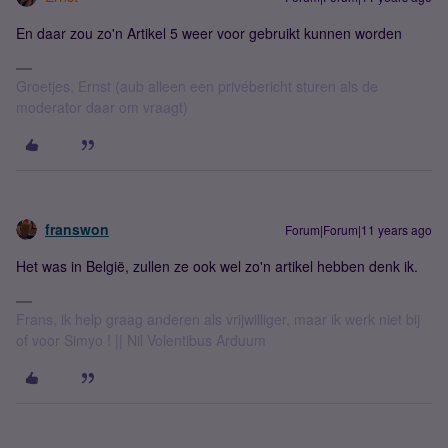
En daar zou zo'n Artikel 5 weer voor gebruikt kunnen worden
Groetjes, Ernst (aub alleen een privébericht sturen als de
moderator daar om vraagt)
franswon
Forum|Forum|11 years ago
Het was in België, zullen ze ook wel zo'n artikel hebben denk ik.
Frans, ik help graag anderen als vrijwilliger, maar ik werk niet bij
of voor Simyo ! || Nil Volentibus Arduum