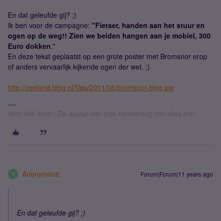
En dat geleufde gij? ;)
Ik ben voor de campagne:
"Fietser, handen aan het stuur en
ogen op de weg!! Zien we beiden hangen aan je mobiel, 300
Euro dokken
."
En deze tekst geplaatst op een grote poster met Bromsnor erop
of anders vervaarlijk kijkende ogen der wet. ;)
http://zeeland.blog.nl/files/2011/06/bromsnor-blog.jpg
Veni Vidi Voco / De avatar van mijn rechteroog ziet alles hier.
Anonymous
Forum|Forum|11 years ago
A
En dat geleufde gij? ;)