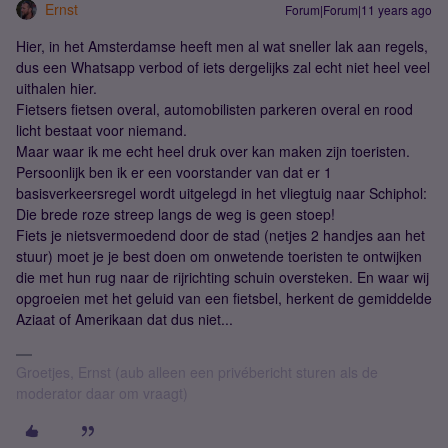
Ernst
Forum|Forum|11 years ago
Hier, in het Amsterdamse heeft men al wat sneller lak aan regels,
dus een Whatsapp verbod of iets dergelijks zal echt niet heel veel
uithalen hier.
Fietsers fietsen overal, automobilisten parkeren overal en rood
licht bestaat voor niemand.
Maar waar ik me echt heel druk over kan maken zijn toeristen.
Persoonlijk ben ik er een voorstander van dat er 1
basisverkeersregel wordt uitgelegd in het vliegtuig naar Schiphol:
Die brede roze streep langs de weg is geen stoep!
Fiets je nietsvermoedend door de stad (netjes 2 handjes aan het
stuur) moet je je best doen om onwetende toeristen te ontwijken
die met hun rug naar de rijrichting schuin oversteken. En waar wij
opgroeien met het geluid van een fietsbel, herkent de gemiddelde
Aziaat of Amerikaan dat dus niet...
Groetjes, Ernst (aub alleen een privébericht sturen als de
moderator daar om vraagt)