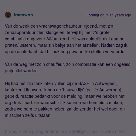
franswon
Forum|Forum|11 years ago
Van de week een vrachtwagenchauffeur, rijdend, met z'n
zendapparatuur zien klungelen, terwijl hij met z'n grote
combinatie ongeveer 80/uur reed. Hij was duidelijk niet aan het
praten/luisteren, maar z'n bakje aan het afstellen. Nadien zag ik,
op de achterkant, dat hij ook nog gevaarlijke stoffen vervoerde.
Van de weg met zo'n chauffeur, zo'n combinatie kan een ongeleid
projectiel worden.
Hij had net zijn tank laten vullen bij de BASF in Antwerpen,
kenteken Litouwen, ik heb de 'blauwe lijn' (politie Antwerpen)
gebeld, reactie bedankt voor de melding, maar we hebben het
erg druk :mad: en waarschijnlijk kunnen we hem niets maken,
zodra we hem te pakken heben zal de zender het wel doen en
misschien zelfs uitstaan.
Frans, ik help graag anderen als vrijwilliger, maar ik werk niet bij