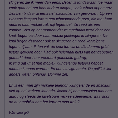
slingeren zie ik meer dan eens. Bellen is tot daaraan toe maar
vaak gaat het om heel andere dingen, zoals whats appen enz.
Zelf ben ik daar al eens het slachtoffer van geworden. Op een
2-baans fietspad kwam een whatsappende griet, die met haar
neus in haar mobiel zat, mij tegemoet. Ze reed als een
zombie. Net op het moment dat ze ingehaald werd door een
knul, begon ze door haar mobiel geklungel te slingeren. De
knul begon daardoor ook te slingeren en reed vervolgens
tegen mij aan. Ik ten val, de knul ten val en die domme griet
fietste gewoon door. Had ook helemaal niets van het gebeuren
gemerkt door haar verkeerd gefocuste gedrag,
Ik vind dat -met hun mobiel- klungelende fietsers beboet
moeten kunnen worden. En een stevige boete. De politiek liet
anders weten onlangs. Domme zet.
En is een -met zijn mobiele telefoon klungelende en absoluut
niet op het verkeer lettende- fietser bij een aanrijding met een
auto nog steeds de kwetsbare verkeersdeelnemer waardoor
de automobilist aan het kortere eind trekt?
Wat vind jij?