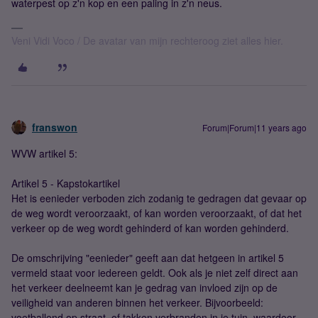
waterpest op z'n kop en een paling in z'n neus.
Veni Vidi Voco / De avatar van mijn rechteroog ziet alles hier.
franswon
Forum|Forum|11 years ago
WVW artikel 5:
Artikel 5 - Kapstokartikel
Het is eenieder verboden zich zodanig te gedragen dat gevaar op
de weg wordt veroorzaakt, of kan worden veroorzaakt, of dat het
verkeer op de weg wordt gehinderd of kan worden gehinderd.
De omschrijving "eenieder" geeft aan dat hetgeen in artikel 5
vermeld staat voor iedereen geldt. Ook als je niet zelf direct aan
het verkeer deelneemt kan je gedrag van invloed zijn op de
veiligheid van anderen binnen het verkeer. Bijvoorbeeld:
voetballend op straat, of takken verbranden in je tuin, waardoor