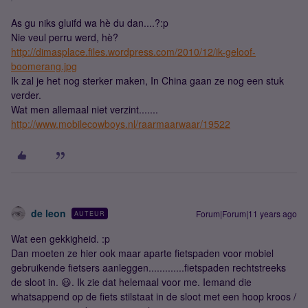
As gu niks gluifd wa hè du dan....?:p
Nie veul perru werd, hè?
http://dimasplace.files.wordpress.com/2010/12/ik-geloof-
boomerang.jpg
Ik zal je het nog sterker maken, In China gaan ze nog een stuk
verder.
Wat men allemaal niet verzint.......
http://www.mobilecowboys.nl/raarmaarwaar/19522
de leon
Forum|Forum|11 years ago
AUTEUR
Wat een gekkigheid. :p
Dan moeten ze hier ook maar aparte fietspaden voor mobiel
gebruikende fietsers aanleggen.............fietspaden rechtstreeks
de sloot in. 😃. Ik zie dat helemaal voor me. Iemand die
whatsappend op de fiets stilstaat in de sloot met een hoop kroos /