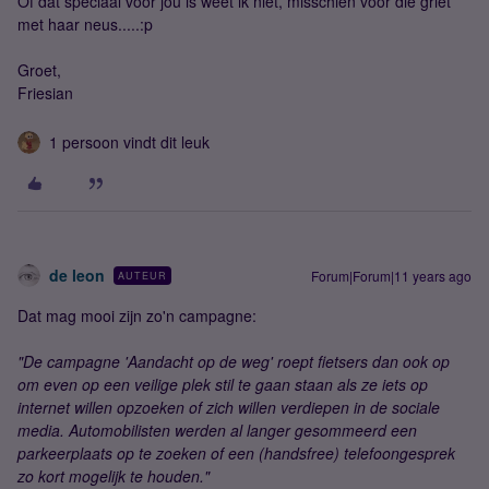
Of dat speciaal voor jou is weet ik niet, misschien voor die griet
met haar neus.....:p
Groet,
Friesian
1 persoon vindt dit leuk
de leon
Forum|Forum|11 years ago
AUTEUR
Dat mag mooi zijn zo'n campagne:
"De campagne 'Aandacht op de weg' roept fietsers dan ook op
om even op een veilige plek stil te gaan staan als ze iets op
internet willen opzoeken of zich willen verdiepen in de sociale
media. Automobilisten werden al langer gesommeerd een
parkeerplaats op te zoeken of een (handsfree) telefoongesprek
zo kort mogelijk te houden."