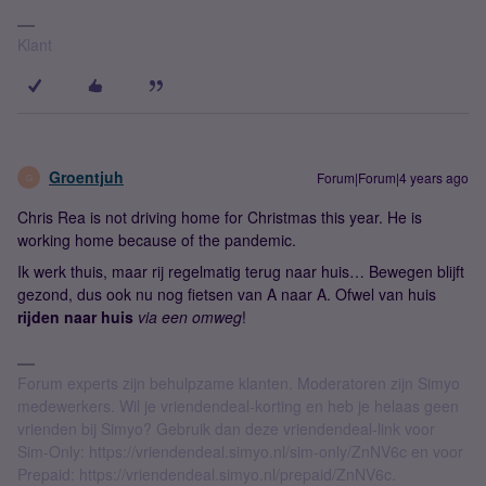
Klant
Groentjuh
Forum|Forum|4 years ago
G
Chris Rea is not driving home for Christmas this year. He is
working home because of the pandemic.
Ik werk thuis, maar rij regelmatig terug naar huis… Bewegen blijft
gezond, dus ook nu nog fietsen van A naar A. Ofwel van huis
rijden naar huis
via een omweg
!
Forum experts zijn behulpzame klanten. Moderatoren zijn Simyo
medewerkers. Wil je vriendendeal-korting en heb je helaas geen
vrienden bij Simyo? Gebruik dan deze vriendendeal-link voor
Sim-Only: https://vriendendeal.simyo.nl/sim-only/ZnNV6c en voor
Prepaid: https://vriendendeal.simyo.nl/prepaid/ZnNV6c.