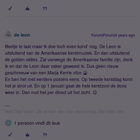
de leon
Forum|Forum|4 years ago
Beetje te laat maar ik doe toch even kond’ nog. De Leon is
uitsluitend van de Amerikaanse kerstmuziek. En dan uitsluitend
de golden oldies. Zal vanwege de Amerikaanse familie zijn, denk
ik en dat de Leon daar vaker geweest is. Dus geen nieuw
geschreeuw van een Marja Kerrie ofzo 🤮
En ben het met eerdere posters eens. Op tweede kerstdag komt
het je strot uit. En op 1 januari gaat de hele kerstzooi de doos
weer in. Dan mot het per direct uit het zicht. 😉
Veni Vidi Voco / De avatar van mijn rechteroog ziet alles hier.
1 persoon vindt dit leuk
R