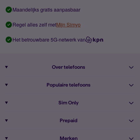
Maandelijks gratis aanpasbaar
Regel alles zelf met
Mijn Simyo
Het betrouwbare 5G-netwerk van
Over telefoons
Abonnement met telefoon
Populaire telefoons
Informatie over telefoons
Pixel 10
Sim Only
Alle telefoons
Pixel 9a
Sim Only
Prepaid
iPhone 16
Sim Only internet
Prepaid
iPhone 16e
Merken