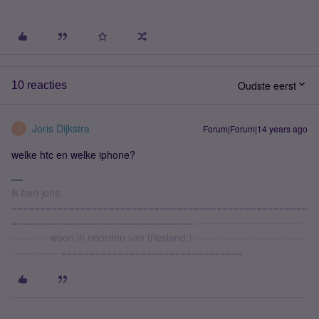
Oudste eerst
10 reacties
Joris Dijkstra
Forum|Forum|14 years ago
J
welke htc en welke iphone?
ik ben joris,
====================================================
================================ -------------------------------
---------- woon in noorden van friesland:) -------------------------------
------------- ================================