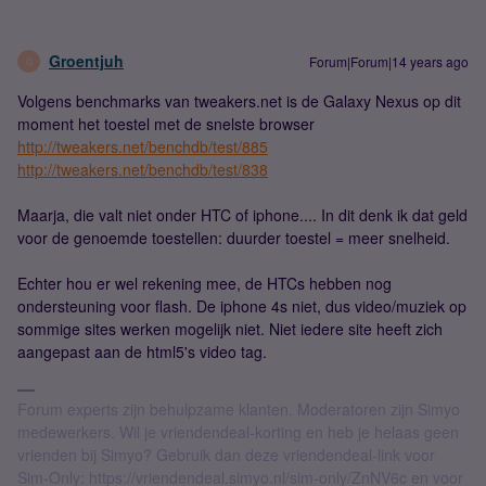
Groentjuh
Forum|Forum|14 years ago
G
Volgens benchmarks van tweakers.net is de Galaxy Nexus op dit
moment het toestel met de snelste browser
http://tweakers.net/benchdb/test/885
http://tweakers.net/benchdb/test/838
Maarja, die valt niet onder HTC of iphone.... In dit denk ik dat geld
voor de genoemde toestellen: duurder toestel = meer snelheid.
Echter hou er wel rekening mee, de HTCs hebben nog
ondersteuning voor flash. De iphone 4s niet, dus video/muziek op
sommige sites werken mogelijk niet. Niet iedere site heeft zich
aangepast aan de html5's video tag.
Forum experts zijn behulpzame klanten. Moderatoren zijn Simyo
medewerkers. Wil je vriendendeal-korting en heb je helaas geen
vrienden bij Simyo? Gebruik dan deze vriendendeal-link voor
Sim-Only: https://vriendendeal.simyo.nl/sim-only/ZnNV6c en voor