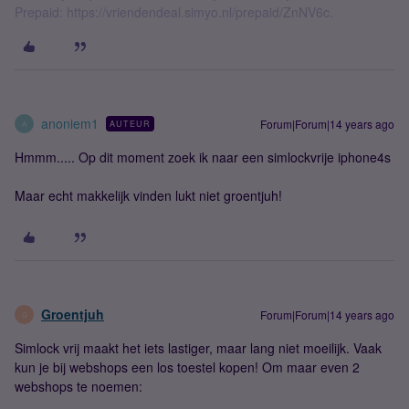
Prepaid: https://vriendendeal.simyo.nl/prepaid/ZnNV6c.
anoniem1
Forum|Forum|14 years ago
AUTEUR
A
Hmmm..... Op dit moment zoek ik naar een simlockvrije iphone4s
Maar echt makkelijk vinden lukt niet groentjuh!
Groentjuh
Forum|Forum|14 years ago
G
Simlock vrij maakt het iets lastiger, maar lang niet moeilijk. Vaak
kun je bij webshops een los toestel kopen! Om maar even 2
webshops te noemen: