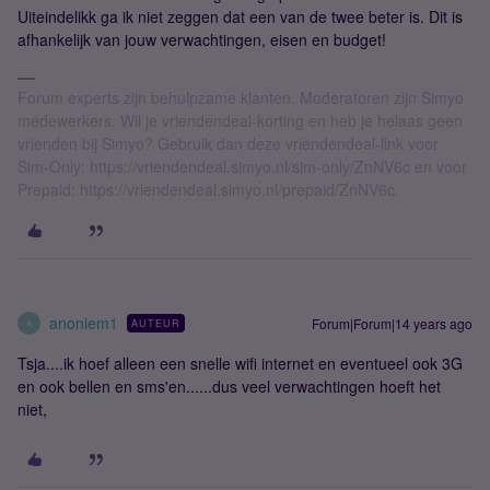
Uiteindelikk ga ik niet zeggen dat een van de twee beter is. Dit is
afhankelijk van jouw verwachtingen, eisen en budget!
Forum experts zijn behulpzame klanten. Moderatoren zijn Simyo
medewerkers. Wil je vriendendeal-korting en heb je helaas geen
vrienden bij Simyo? Gebruik dan deze vriendendeal-link voor
Sim-Only: https://vriendendeal.simyo.nl/sim-only/ZnNV6c en voor
Prepaid: https://vriendendeal.simyo.nl/prepaid/ZnNV6c.
anoniem1
Forum|Forum|14 years ago
AUTEUR
A
Tsja....ik hoef alleen een snelle wifi internet en eventueel ook 3G
en ook bellen en sms'en......dus veel verwachtingen hoeft het
niet,