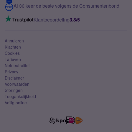
5G internet
Contact
Al 36 keer de beste volgens de Consumentenbond
Mobiel internet
VoLTE 4G bellen
Klantbeoordeling
3.8/5
Mobiel abonnement
Simkaart
Annuleren
Klachten
Cookies
Tarieven
Netneutraliteit
Privacy
Disclaimer
Voorwaarden
Storingen
Toegankelijkheid
Veilig online