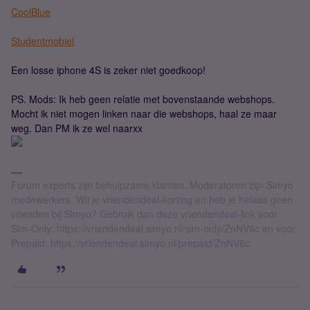
CoolBlue
Studentmobiel
Een losse iphone 4S is zeker niet goedkoop!
PS. Mods: Ik heb geen relatie met bovenstaande webshops.
Mocht ik niet mogen linken naar die webshops, haal ze maar
weg. Dan PM ik ze wel naarxx
Forum experts zijn behulpzame klanten. Moderatoren zijn Simyo
medewerkers. Wil je vriendendeal-korting en heb je helaas geen
vrienden bij Simyo? Gebruik dan deze vriendendeal-link voor
Sim-Only: https://vriendendeal.simyo.nl/sim-only/ZnNV6c en voor
Prepaid: https://vriendendeal.simyo.nl/prepaid/ZnNV6c.