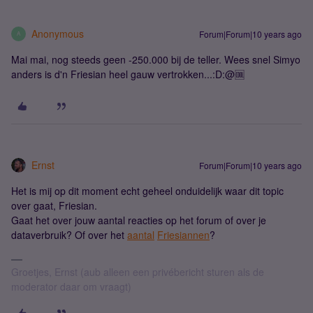
Anonymous
Forum|Forum|10 years ago
A
Mai mai, nog steeds geen -250.000 bij de teller. Wees snel Simyo
anders is d'n Friesian heel gauw vertrokken...:D:@🆒
Ernst
Forum|Forum|10 years ago
Het is mij op dit moment echt geheel onduidelijk waar dit topic
over gaat, Friesian.
Gaat het over jouw aantal reacties op het forum of over je
dataverbruik? Of over het
aantal
Friesiannen
?
Groetjes, Ernst (aub alleen een privébericht sturen als de
moderator daar om vraagt)