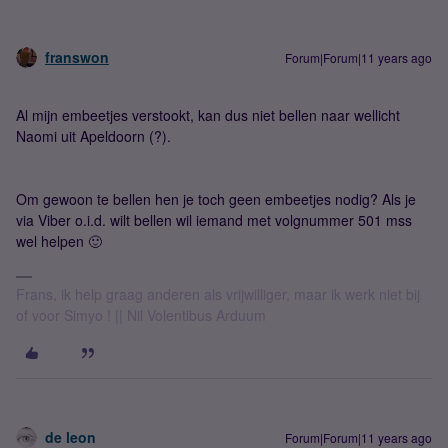
franswon
Forum|Forum|11 years ago
Al mijn embeetjes verstookt, kan dus niet bellen naar wellicht
Naomi uit Apeldoorn (?).
Om gewoon te bellen hen je toch geen embeetjes nodig? Als je
via Viber o.i.d. wilt bellen wil iemand met volgnummer 501 mss
wel helpen 🙂
Frans, ik help graag anderen als vrijwilliger, maar ik werk niet bij
of voor Simyo ! || Nil Volentibus Arduum
de leon
Forum|Forum|11 years ago