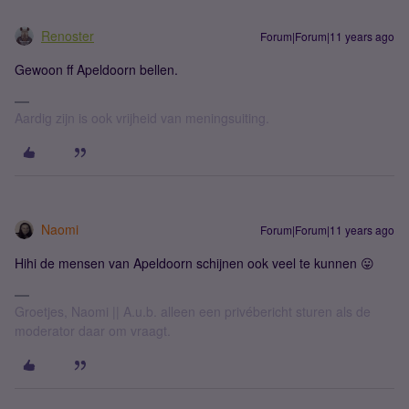
Renoster
Forum|Forum|11 years ago
Gewoon ff Apeldoorn bellen.
Aardig zijn is ook vrijheid van meningsuiting.
Naomi
Forum|Forum|11 years ago
Hihi de mensen van Apeldoorn schijnen ook veel te kunnen 😛
Groetjes, Naomi || A.u.b. alleen een privébericht sturen als de
moderator daar om vraagt.