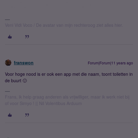
Veni Vidi Voco / De avatar van mijn rechteroog ziet alles hier.
franswon
Forum|Forum|11 years ago
Voor hoge nood is er ook een app met die naam, toont toiletten in
de buurt 🙂
Frans, ik help graag anderen als vrijwilliger, maar ik werk niet bij
of voor Simyo ! || Nil Volentibus Arduum