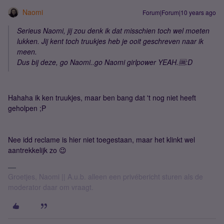
Naomi
Forum|Forum|10 years ago
Serieus Naomi, jij zou denk ik dat misschien toch wel moeten
lukken. Jij kent toch truukjes heb je ooit geschreven naar ik
meen.
Dus bij deze, go Naomi..go Naomi girlpower YEAH.🆒:D
Hahaha ik ken truukjes, maar ben bang dat 't nog niet heeft
geholpen ;P
Nee idd reclame is hier niet toegestaan, maar het klinkt wel
aantrekkelijk zo 😉
Groetjes, Naomi || A.u.b. alleen een privébericht sturen als de
moderator daar om vraagt.