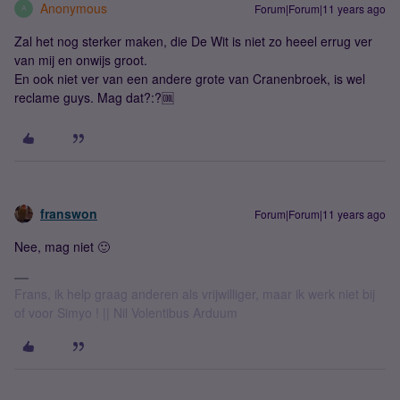
Anonymous
Forum|Forum|11 years ago
A
Zal het nog sterker maken, die De Wit is niet zo heeel errug ver
van mij en onwijs groot.
En ook niet ver van een andere grote van Cranenbroek, is wel
reclame guys. Mag dat?:?🆒
franswon
Forum|Forum|11 years ago
Nee, mag niet 🙂
Frans, ik help graag anderen als vrijwilliger, maar ik werk niet bij
of voor Simyo ! || Nil Volentibus Arduum