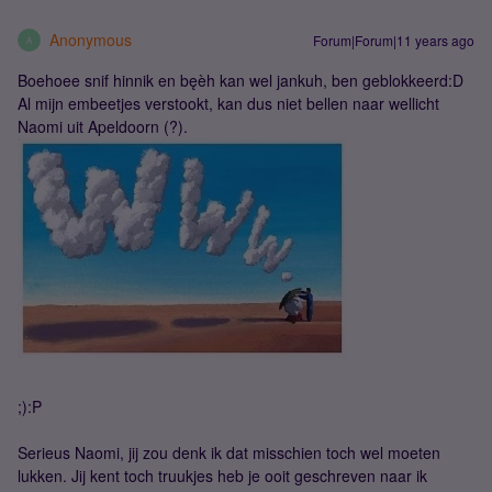
Anonymous
Forum|Forum|11 years ago
A
Boehoee snif hinnik en bęèh kan wel jankuh, ben geblokkeerd:D
Al mijn embeetjes verstookt, kan dus niet bellen naar wellicht
Naomi uit Apeldoorn (?).
;):P
Serieus Naomi, jij zou denk ik dat misschien toch wel moeten
lukken. Jij kent toch truukjes heb je ooit geschreven naar ik