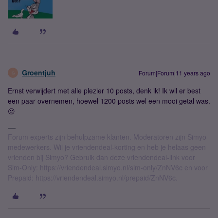
Groentjuh
Forum|Forum|11 years ago
G
Ernst verwijdert met alle plezier 10 posts, denk ik! Ik wil er best
een paar overnemen, hoewel 1200 posts wel een mooi getal was.
😛
Forum experts zijn behulpzame klanten. Moderatoren zijn Simyo
medewerkers. Wil je vriendendeal-korting en heb je helaas geen
vrienden bij Simyo? Gebruik dan deze vriendendeal-link voor
Sim-Only: https://vriendendeal.simyo.nl/sim-only/ZnNV6c en voor
Prepaid: https://vriendendeal.simyo.nl/prepaid/ZnNV6c.