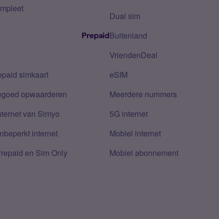
mpleet
Dual sim
Buitenland
Prepaid
VriendenDeal
epaid simkaart
eSIM
tegoed opwaarderen
Meerdere nummers
nternet van Simyo
5G internet
nbeperkt internet
Mobiel internet
Prepaid en Sim Only
Mobiel abonnement