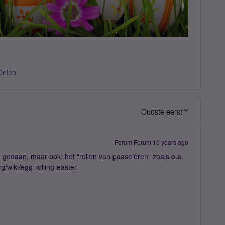
Delen
Oudste eerst
Forum|Forum|10 years ago
n gedaan, maar ook: het "rollen van paaseieren" zoals o.a.
rg/wiki/egg-rolling-easter