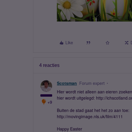
Like
4 reacties
Scotsman
Forum expert
Hier wordt niet alleen aan eieren zoeke
hier wordt uitgelegd: http://ichscotland.o
+9
Buiten de stad gaat het het zo aan toe:
http://movingimage.nls.uk/film/4111
Happy Easter