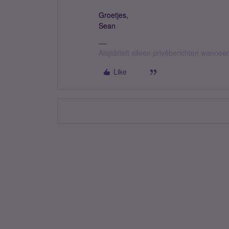
Groetjes,
Sean
Alsjeblieft alleen privéberichten wanne
Like