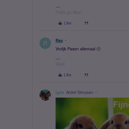
Fàilte gu Alba!
Like
Ray
R
Vrolijk Pasen allemaal 🙂
Klant
Like
Lynx
Actief Simyaan