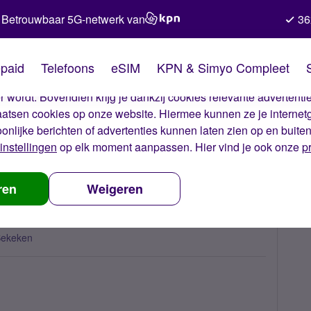
Betrouwbaar 5G-netwerk van
36
kies van Simyo
paid
Telefoons
eSIM
KPN & Simyo Compleet
okies op onze website. Met deze cookies zorgen wij ervoor dat j
 wordt. Bovendien krijg je dankzij cookies relevante advertentie
laatsen cookies op onze website. Hiermee kunnen ze je internet
oonlijke berichten of advertenties kunnen laten zien op en buite
instellingen
op elk moment aanpassen. Hier vind je ook onze
p
e pasen // Happy easter
ren
Weigeren
Bekeken