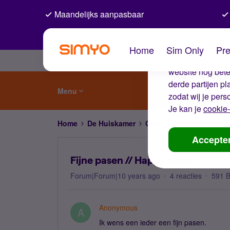
Maandelijks aanpasbaar
De coo
Home
Sim Only
Pre
Wij gebruiken co
website nog beter
derde partijen p
Menu
zodat wij je pers
Je kan je
cookie-
Home
De Huiskamer
Gewoon gezellig
Fijn
Accepte
Fijne pasen // Happy easter
Forum|Forum|10 years ago
4 reacties
591 
Anonymous
A
Ik wens een ieder een fijn pasen.