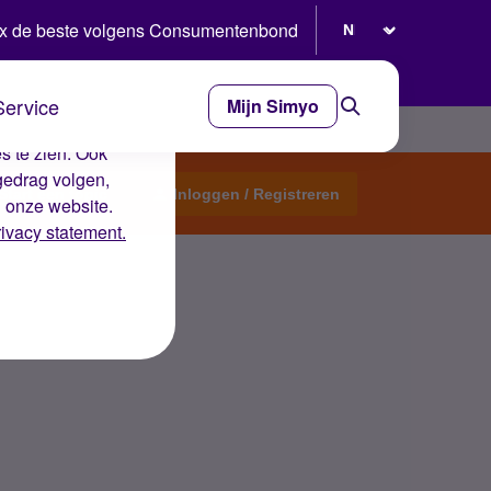
Selecteer taal
x de beste volgens Consumentenbond
Service
Mijn Simyo
e ervaring op de
s te zien. Ook
gedrag volgen,
Start een topic
Inloggen / Registreren
n onze website.
rivacy statement.