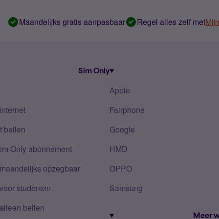
Maandelijks gratis aanpasbaar
Regel alles zelf met
Mij
Sim Only
Apple
internet
Fairphone
 bellen
Google
Sim Only abonnement
HMD
 maandelijks opzegbaar
OPPO
voor studenten
Samsung
alleen bellen
Meer w