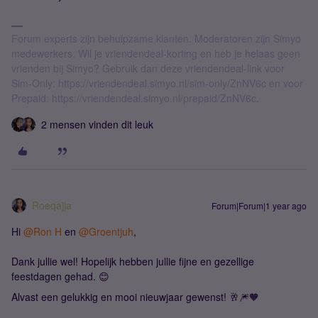
Forum experts zijn behulpzame klanten. Moderatoren zijn Simyo
medewerkers. Wil je vriendendeal-korting en heb je helaas geen
vrienden bij Simyo? Gebruik dan deze vriendendeal-link voor
Sim-Only: https://vriendendeal.simyo.nl/sim-only/ZnNV6c en voor
Prepaid: https://vriendendeal.simyo.nl/prepaid/ZnNV6c.
2 mensen vinden dit leuk
Roeqajja
Forum|Forum|1 year ago
Hi ​
@Ron H
en ​
@Groentjuh
,
Dank jullie wel! Hopelijk hebben jullie fijne en gezellige
feestdagen gehad. 😊
Alvast een gelukkig en mooi nieuwjaar gewenst! 🥂🎆🧡