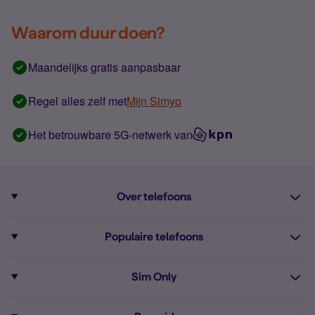
Waarom duur doen?
Maandelijks gratis aanpasbaar
Regel alles zelf met
Mijn Simyo
Het betrouwbare 5G-netwerk van
Over telefoons
Abonnement met telefoon
Populaire telefoons
Informatie over telefoons
Pixel 10
Sim Only
Alle telefoons
Pixel 9a
Sim Only