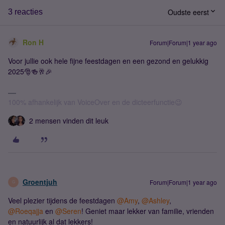
Oudste eerst
3 reacties
Ron H
Forum|Forum|1 year ago
Voor jullie ook hele fijne feestdagen en een gezond en gelukkig
2025🎅🍻🥂🎉
100% afhankelijk van VoiceOver en de dicteerfunctie😉
2 mensen vinden dit leuk
Groentjuh
Forum|Forum|1 year ago
G
Veel plezier tijdens de feestdagen ​
@Amy
, ​
@Ashley
, ​
@Roeqajja
en ​
@Seren
! Geniet maar lekker van familie, vrienden
en natuurlijk al dat lekkers!