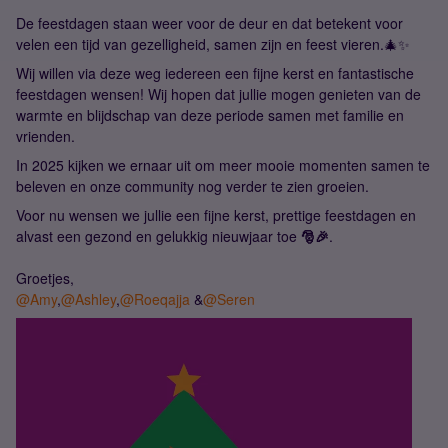
De feestdagen staan weer voor de deur en dat betekent voor
velen een tijd van gezelligheid, samen zijn en feest vieren.🎄✨
Wij willen via deze weg iedereen een fijne kerst en fantastische
feestdagen wensen! Wij hopen dat jullie mogen genieten van de
warmte en blijdschap van deze periode samen met familie en
vrienden.
In 2025 kijken we ernaar uit om meer mooie momenten samen te
beleven en onze community nog verder te zien groeien.
Voor nu wensen we jullie een fijne kerst, prettige feestdagen en
alvast een gezond en gelukkig nieuwjaar toe
🎅🎉
.
Groetjes,
@Amy
,
@Ashley
,
@Roeqajja
&
@Seren