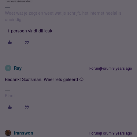
Weet wat je zegt en weet wat je schrijft, het internet heelal is
oneindig
1 persoon vindt dit leuk
Ray
Forum|Forum|9 years ago
R
Bedankt Scotsman. Weer iets geleerd 😊
Klant
franswon
Forum|Forum|9 years ago