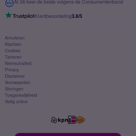
Contact
Al 36 keer de beste volgens de Consumentenbond
Mobiel internet
VoLTE 4G bellen
Klantbeoordeling
3.8/5
Mobiel abonnement
Simkaart
Annuleren
Klachten
Cookies
Tarieven
Netneutraliteit
Privacy
Disclaimer
Voorwaarden
Storingen
Toegankelijkheid
Veilig online