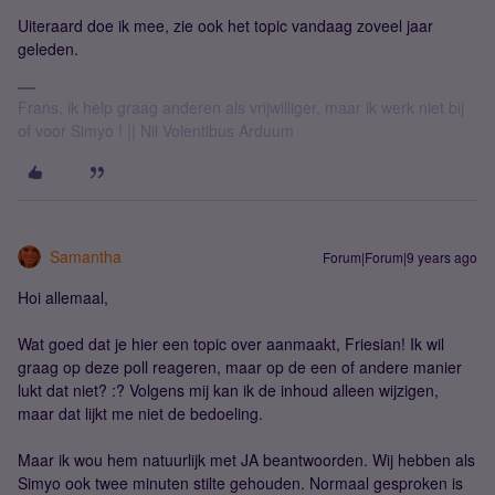
Uiteraard doe ik mee, zie ook het topic vandaag zoveel jaar
geleden.
Frans, ik help graag anderen als vrijwilliger, maar ik werk niet bij
of voor Simyo ! || Nil Volentibus Arduum
Samantha
Forum|Forum|9 years ago
Hoi allemaal,
Wat goed dat je hier een topic over aanmaakt, Friesian! Ik wil
graag op deze poll reageren, maar op de een of andere manier
lukt dat niet? :? Volgens mij kan ik de inhoud alleen wijzigen,
maar dat lijkt me niet de bedoeling.
Maar ik wou hem natuurlijk met JA beantwoorden. Wij hebben als
Simyo ook twee minuten stilte gehouden. Normaal gesproken is