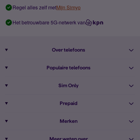
Regel alles zelf met
Mijn Simyo
Het betrouwbare 5G-netwerk van
Over telefoons
Abonnement met telefoon
Populaire telefoons
Informatie over telefoons
Pixel 10
Sim Only
Alle telefoons
Pixel 9a
Sim Only
Prepaid
iPhone 16
Sim Only internet
Prepaid
iPhone 16e
Merken
Onbeperkt bellen
Bestel Prepaid simkaart
iPhone 15
Apple
Zakelijk Sim Only abonnement
Meer weten over