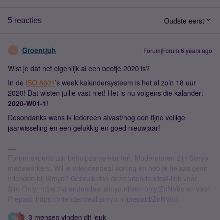
Oudste eerst
5 reacties
Groentjuh
Forum|Forum|6 years ago
G
Wist je dat het eigenlijk al een beetje 2020 is?
In de
ISO 8601
’s week kalendersysteem is het al zo’n 18 uur
2020! Dat wisten jullie vast niet! Het is nu volgens die kalander:
2020-W01-1
!
Desondanks wens ik iedereen alvast/nog een fijne veilige
jaarwisseling en een gelukkig en goed nieuwjaar!
Forum experts zijn behulpzame klanten. Moderatoren zijn Simyo
medewerkers. Wil je vriendendeal-korting en heb je helaas geen
vrienden bij Simyo? Gebruik dan deze vriendendeal-link voor
Sim-Only: https://vriendendeal.simyo.nl/sim-only/ZnNV6c en voor
Prepaid: https://vriendendeal.simyo.nl/prepaid/ZnNV6c.
3 mensen vinden dit leuk
R