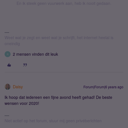
En ik steek geen vuurwerk aan, heb ik nooit gedaan.
Weet wat je zegt en weet wat je schrijft, het internet heelal is
oneindig
2 mensen vinden dit leuk
R
Daisy
Forum|Forum|6 years ago
Ik hoop dat iedereen een fijne avond heeft gehad! De beste
wensen voor 2020!
Niet actief op het forum, stuur mij geen privéberichten