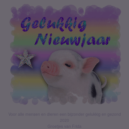
Voor alle mensen en dieren een bijzonder gelukkig en gezond
2020
Groetjes van Frida