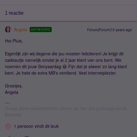
1 reactie
Angela
Forum|Forum|10 years ago
ANTWOORD
Hoi Pluis,
Eigenlijk zijn wij degene die jou moeten feliciteren! Je krijgt dit
cadeautje namelijk omdat je al 2 jaar klant van ons bent. We
noemen dit jouw Simyaardag 😃 Fijn dat je alweer zo lang klant
bent. Je hebt de extra MB's verdiend. Veel internetplezier.
Groetjes,
Angela
Graag alleen privéberichten sturen als hier om gevraagd wordt.
Bedankt!
1 persoon vindt dit leuk
P