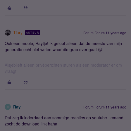
Tiury
Forum|Forum|11 years ago
AUTEUR
Ook een mooie, Raytje! Ik geloof alleen dat de meeste van mijn
generatie echt niet weten waar die grap over gaat 😛!
Alsjeblieft alleen privéberichten sturen als een moderator er om
vraagt.
Ray
Forum|Forum|11 years ago
R
Dat zag ik inderdaad aan sommige reacties op youtube. Iemand
zocht de download link haha