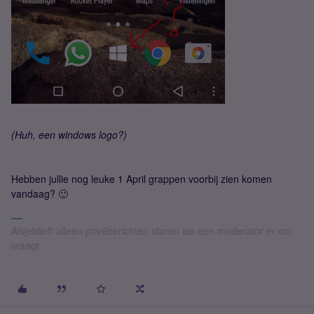
(Huh, een windows logo?)
Hebben jullie nog leuke 1 April grappen voorbij zien komen
vandaag? 🙂
Alsjeblieft alleen privéberichten sturen als een moderator er om
vraagt.