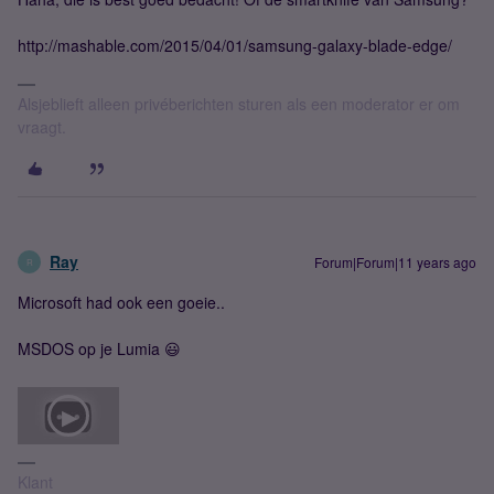
http://mashable.com/2015/04/01/samsung-galaxy-blade-edge/
Alsjeblieft alleen privéberichten sturen als een moderator er om
vraagt.
Ray
Forum|Forum|11 years ago
R
Microsoft had ook een goeie..
MSDOS op je Lumia 😃
Klant