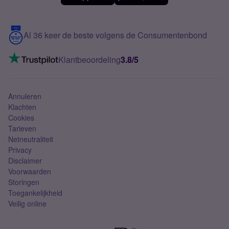
Meerdere nummers
Samsung S25 FE
Blog
5G internet
Contact
Al 36 keer de beste volgens de Consumentenbond
Mobiel internet
VoLTE 4G bellen
Klantbeoordeling
3.8/5
Mobiel abonnement
Simkaart
Annuleren
Klachten
Cookies
Tarieven
Netneutraliteit
Privacy
Disclaimer
Voorwaarden
Storingen
Toegankelijkheid
Veilig online