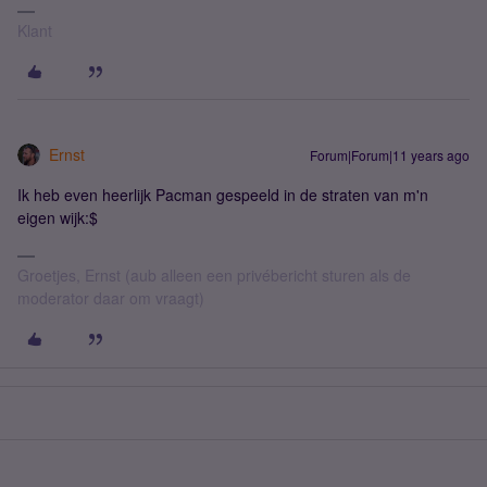
Klant
Ernst
Forum|Forum|11 years ago
Ik heb even heerlijk Pacman gespeeld in de straten van m'n
eigen wijk:$
Groetjes, Ernst (aub alleen een privébericht sturen als de
moderator daar om vraagt)