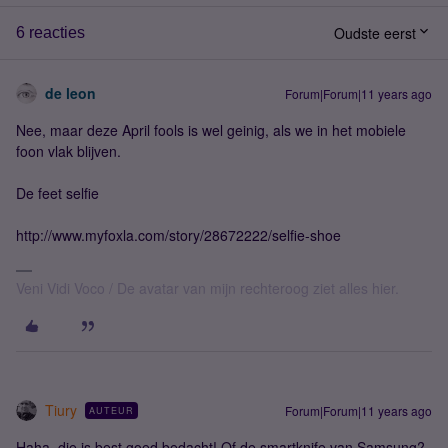
Oudste eerst
6 reacties
de leon
Forum|Forum|11 years ago
Nee, maar deze April fools is wel geinig, als we in het mobiele
foon vlak blijven.
De feet selfie
http://www.myfoxla.com/story/28672222/selfie-shoe
Veni Vidi Voco / De avatar van mijn rechteroog ziet alles hier.
Tiury
Forum|Forum|11 years ago
AUTEUR
Haha, die is best goed bedacht! Of de smartknife van Samsung?