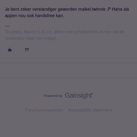
Je bent zeker verstandiger geworden maikel.twinnie ;P Haha als
appen nou ook handsfree kan.
Groetjes, Naomi || A.u.b. alleen een privébericht sturen als de
moderator daar om vraagt.
Forumvoorwaarden
Accessibility statement