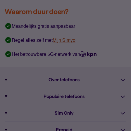
Waarom duur doen?
Maandelijks gratis aanpasbaar
Regel alles zelf met
Mijn Simyo
Het betrouwbare 5G-netwerk van
Over telefoons
Abonnement met telefoon
Populaire telefoons
Informatie over telefoons
Pixel 10
Sim Only
Alle telefoons
Pixel 9a
Sim Only
Prepaid