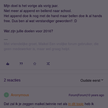
Mijn doel is het vorige als vorig jaar.
Niet meer al append en bellend naar school.
Het append doe ik nog met de hand maar bellen doe ik al hands
free. Dus ben al wat verstandiger geworden!! :D
Wat zijn jullie doelen voor 2016?
Met vriendelijke groet, Maikel Een vrolijke forum gebruiker, die
geen medewerker is, maar wel graag helpt.
Oudste eerst
2 reacties
Anonymous
Forum|Forum|10 years ago
A
Dat zal ik je zeggen maikel.twinnie net als
in dit topic
heb ik