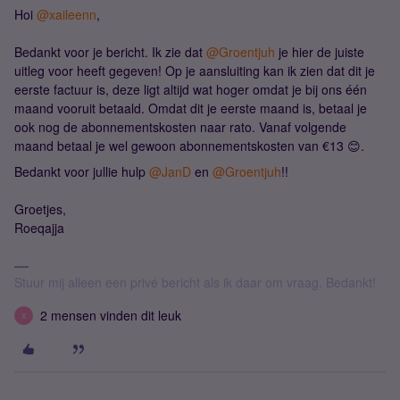
Hoi
@xaileenn
,
Bedankt voor je bericht. Ik zie dat
@Groentjuh
je hier de juiste
uitleg voor heeft gegeven! Op je aansluiting kan ik zien dat dit je
eerste factuur is, deze ligt altijd wat hoger omdat je bij ons één
maand vooruit betaald. Omdat dit je eerste maand is, betaal je
ook nog de abonnementskosten naar rato. Vanaf volgende
maand betaal je wel gewoon abonnementskosten van €13 😊.
Bedankt voor jullie hulp
@JanD
en
@Groentjuh
!!
Groetjes,
Roeqajja
Stuur mij alleen een privé bericht als ik daar om vraag. Bedankt!
2 mensen vinden dit leuk
X