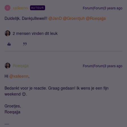
xaileenn
Forum|Forum|3 years ago
AUTEUR
X
Duidelijk. Dankjulliewel!!
@JanD
@Groentjuh
@Roeqajja
2 mensen vinden dit leuk
Roeqajja
Forum|Forum|3 years ago
Hi
@xaileenn
,
Bedankt voor je reactie. Graag gedaan! Ik wens je een fijn
weekend 😊.
Groetjes,
Roeqajja