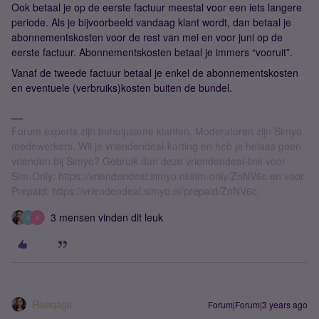
Ook betaal je op de eerste factuur meestal voor een iets langere
periode. Als je bijvoorbeeld vandaag klant wordt, dan betaal je
abonnementskosten voor de rest van mei en voor juni op de
eerste factuur. Abonnementskosten betaal je immers “vooruit”.
Vanaf de tweede factuur betaal je enkel de abonnementskosten
en eventuele (verbruiks)kosten buiten de bundel.
Forum experts zijn behulpzame klanten. Moderatoren zijn Simyo
medewerkers. Wil je vriendendeal-korting en heb je helaas geen
vrienden bij Simyo? Gebruik dan deze vriendendeal-link voor
Sim-Only: https://vriendendeal.simyo.nl/sim-only/ZnNV6c en voor
Prepaid: https://vriendendeal.simyo.nl/prepaid/ZnNV6c.
3 mensen vinden dit leuk
A
X
Roeqajja
Forum|Forum|3 years ago