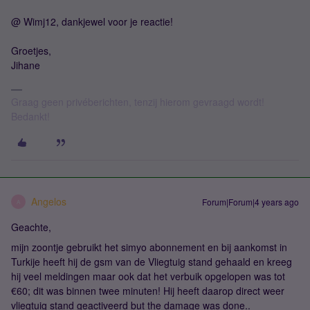
@ Wimj12, dankjewel voor je reactie!
Groetjes,
Jihane
Graag geen privéberichten, tenzij hierom gevraagd wordt!
Bedankt!
Angelos
Forum|Forum|4 years ago
A
Geachte,
mijn zoontje gebruikt het simyo abonnement en bij aankomst in
Turkije heeft hij de gsm van de Vliegtuig stand gehaald en kreeg
hij veel meldingen maar ook dat het verbuik opgelopen was tot
€60; dit was binnen twee minuten! Hij heeft daarop direct weer
vliegtuig stand geactiveerd but the damage was done..