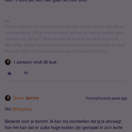
Forum experts zijn behulpzame klanten. Moderatoren zijn Simyo
medewerkers. Wil je vriendendeal-korting en heb je helaas geen
vrienden bij Simyo? Gebruik dan deze vriendendeal-link voor
Sim-Only: https://vriendendeal.simyo.nl/sim-only/ZnNV6c en voor
Prepaid: https://vriendendeal.simyo.nl/prepaid/ZnNV6c.
1 persoon vindt dit leuk
Seren
Forum|Forum|4 years ago
Hoi
@Angelos
,
Bedankt voor je bericht. Ik kan mij voorstellen dat jij je afvraagt
hoe het kan dat er zulke hoge kosten zijn gemaakt in zo'n korte