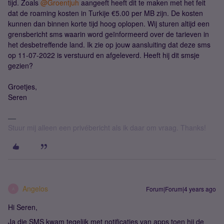
tijd. Zoals
@Groentjuh
aangeeft heeft dit te maken met het feit
dat de roaming kosten in Turkije €5.00 per MB zijn. De kosten
kunnen dan binnen korte tijd hoog oplopen. Wij sturen altijd een
grensbericht sms waarin word geïnformeerd over de tarieven in
het desbetreffende land. Ik zie op jouw aansluiting dat deze sms
op 11-07-2022 is verstuurd en afgeleverd. Heeft hij dit smsje
gezien?
Groetjes,
Seren
Stuur mij alleen een privébericht als ik daar om vraag. Thanks!
Angelos
Forum|Forum|4 years ago
A
Hi Seren,
Ja die SMS kwam tegelijk met notificaties van apps toen hij de