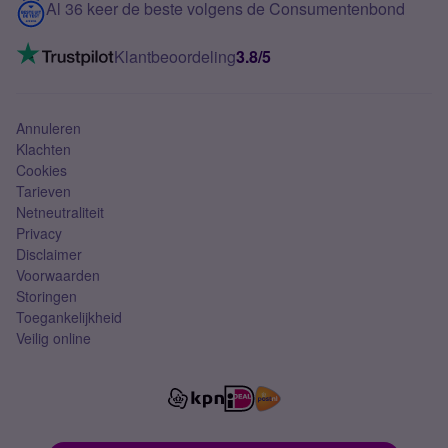
Contact
Al 36 keer de beste volgens de Consumentenbond
Mobiel internet
VoLTE 4G bellen
Klantbeoordeling
3.8/5
Mobiel abonnement
Simkaart
Annuleren
Klachten
Cookies
Tarieven
Netneutraliteit
Privacy
Disclaimer
Voorwaarden
Storingen
Toegankelijkheid
Veilig online