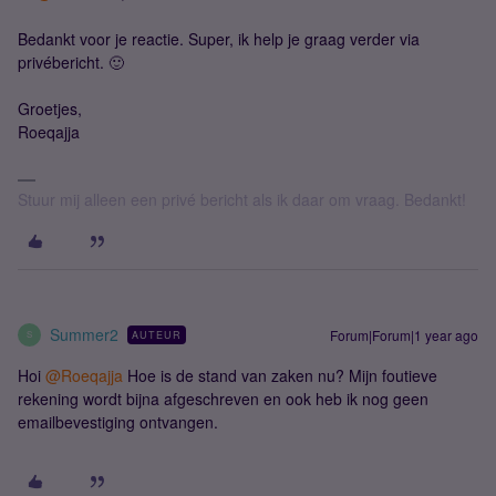
Bedankt voor je reactie. Super, ik help je graag verder via
privébericht. 🙂
Groetjes,
Roeqajja
Stuur mij alleen een privé bericht als ik daar om vraag. Bedankt!
Summer2
Forum|Forum|1 year ago
AUTEUR
S
Hoi
@Roeqajja
Hoe is de stand van zaken nu? Mijn foutieve
rekening wordt bijna afgeschreven en ook heb ik nog geen
emailbevestiging ontvangen.