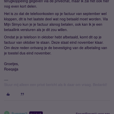
terugkoppeling gegeven via de privéchat, maar ik zal het ook hier
nog even kort delen.
Het is zo dat de telefoonkosten op je factuur van september wel
kloppen, dit is het laatste deel wat nog betaald moet worden. Via
Mijn Simyo kun je je factuur alsnog betalen, ook kan ik je een
betaallink versturen als je dit zou willen.
Omdat je je telefoon in oktober hebt afbetaald, komt dit op je
factuur van oktober te staan. Deze staat eind november klaar.
Om deze reden ontvang je de bevestiging van de afbetaling van
je toestel dus eind november.
Groetjes,
Roeqajja
Stuur mij alleen een privé bericht als ik daar om vraag. Bedankt!
Summer2
Forum|Forum|1 year ago
AUTEUR
S