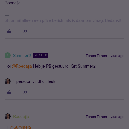
Roeqajja
Stuur mij alleen een privé bericht als ik daar om vraag. Bedankt!
Summer2
Forum|Forum|1 year ago
AUTEUR
S
Hoi
@Roeqajja
Heb je PB gestuurd. Grt Summer2.
1 persoon vindt dit leuk
Roeqajja
Forum|Forum|1 year ago
Hi
@Summer2
,