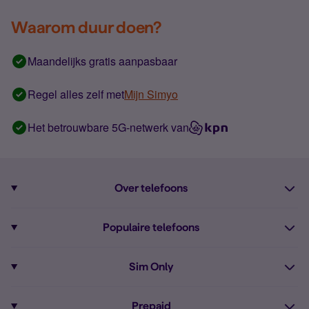
Waarom duur doen?
Maandelijks gratis aanpasbaar
Regel alles zelf met
Mijn Simyo
Het betrouwbare 5G-netwerk van
Over telefoons
Abonnement met telefoon
Populaire telefoons
Informatie over telefoons
Pixel 10
Sim Only
Alle telefoons
Pixel 9a
Sim Only
Prepaid