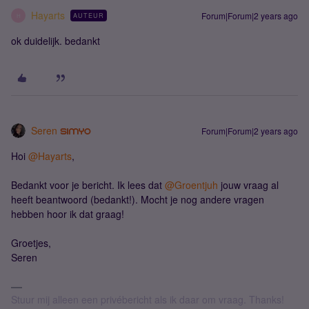
Hayarts
Forum|Forum|2 years ago
AUTEUR
H
ok duidelijk. bedankt
Seren
Forum|Forum|2 years ago
Hoi
@Hayarts
,
Bedankt voor je bericht. Ik lees dat
@Groentjuh
jouw vraag al
heeft beantwoord (bedankt!). Mocht je nog andere vragen
hebben hoor ik dat graag!
Groetjes,
Seren
Stuur mij alleen een privébericht als ik daar om vraag. Thanks!