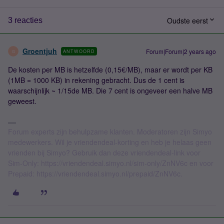
Oudste eerst
3 reacties
Groentjuh
Forum|Forum|2 years ago
ANTWOORD
G
De kosten per MB is hetzelfde (0,15€/MB), maar er wordt per KB
(1MB = 1000 KB) in rekening gebracht. Dus de 1 cent is
waarschijnlijk ~ 1/15de MB. Die 7 cent is ongeveer een halve MB
geweest.
Forum experts zijn behulpzame klanten. Moderatoren zijn Simyo
medewerkers. Wil je vriendendeal-korting en heb je helaas geen
vrienden bij Simyo? Gebruik dan deze vriendendeal-link voor
Sim-Only: https://vriendendeal.simyo.nl/sim-only/ZnNV6c en voor
Prepaid: https://vriendendeal.simyo.nl/prepaid/ZnNV6c.