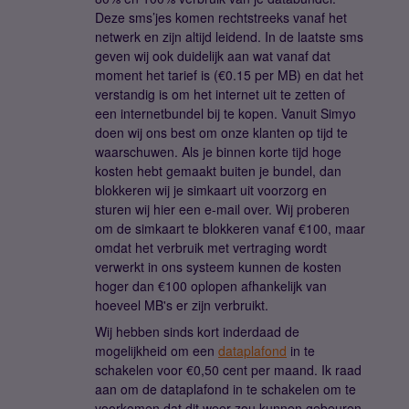
Deze sms’jes komen rechtstreeks vanaf het
netwerk en zijn altijd leidend. In de laatste sms
geven wij ook duidelijk aan wat vanaf dat
moment het tarief is (€0.15 per MB) en dat het
verstandig is om het internet uit te zetten of
een internetbundel bij te kopen. Vanuit Simyo
doen wij ons best om onze klanten op tijd te
waarschuwen. Als je binnen korte tijd hoge
kosten hebt gemaakt buiten je bundel, dan
blokkeren wij je simkaart uit voorzorg en
sturen wij hier een e-mail over. Wij proberen
om de simkaart te blokkeren vanaf €100, maar
omdat het verbruik met vertraging wordt
verwerkt in ons systeem kunnen de kosten
hoger dan €100 oplopen afhankelijk van
hoeveel MB's er zijn verbruikt.
Wij hebben sinds kort inderdaad de
mogelijkheid om een
dataplafond
in te
schakelen voor €0,50 cent per maand. Ik raad
aan om de dataplafond in te schakelen om te
voorkomen dat dit weer zou kunnen gebeuren.