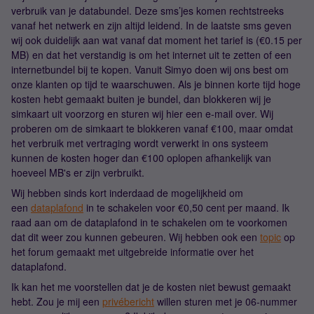
verbruik van je databundel. Deze sms’jes komen rechtstreeks
vanaf het netwerk en zijn altijd leidend. In de laatste sms geven
wij ook duidelijk aan wat vanaf dat moment het tarief is (€0.15 per
MB) en dat het verstandig is om het internet uit te zetten of een
internetbundel bij te kopen. Vanuit Simyo doen wij ons best om
onze klanten op tijd te waarschuwen. Als je binnen korte tijd hoge
kosten hebt gemaakt buiten je bundel, dan blokkeren wij je
simkaart uit voorzorg en sturen wij hier een e-mail over. Wij
proberen om de simkaart te blokkeren vanaf €100, maar omdat
het verbruik met vertraging wordt verwerkt in ons systeem
kunnen de kosten hoger dan €100 oplopen afhankelijk van
hoeveel MB's er zijn verbruikt.
Wij hebben sinds kort inderdaad de mogelijkheid om
een
dataplafond
in te schakelen voor €0,50 cent per maand. Ik
raad aan om de dataplafond in te schakelen om te voorkomen
dat dit weer zou kunnen gebeuren. Wij hebben ook een
topic
op
het forum gemaakt met uitgebreide informatie over het
dataplafond.
Ik kan het me voorstellen dat je de kosten niet bewust gemaakt
hebt. Zou je mij een
privébericht
willen sturen met je 06-nummer