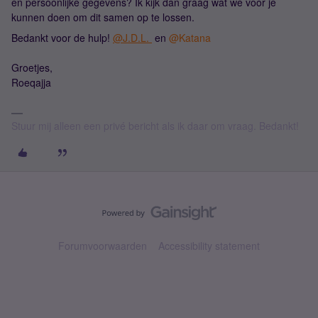
en persoonlijke gegevens? Ik kijk dan graag wat we voor je
kunnen doen om dit samen op te lossen.
Bedankt voor de hulp!
@J.D.L.
en
@Katana
Groetjes,
Roeqajja
Stuur mij alleen een privé bericht als ik daar om vraag. Bedankt!
Forumvoorwaarden
Accessibility statement