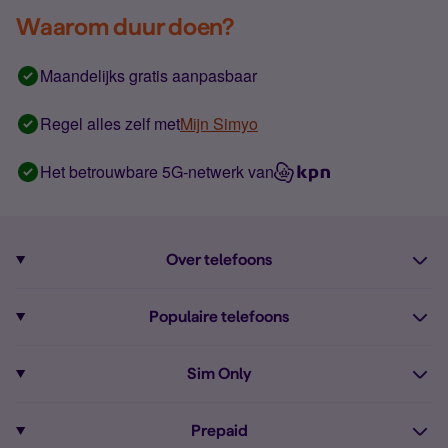
Waarom duur doen?
Maandelijks gratis aanpasbaar
Regel alles zelf met
Mijn Simyo
Het betrouwbare 5G-netwerk van
Over telefoons
Abonnement met telefoon
Populaire telefoons
Informatie over telefoons
Pixel 10
Sim Only
Alle telefoons
Pixel 9a
Sim Only
Prepaid
iPhone 16