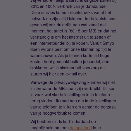
Wij versturen altijd waarschuwingsberichten bij
80% en 100% verbruik van je databundel.
Deze sms’jes komen rechtstreeks vanaf het
netwerk en zijn altijd leidend. In de laatste sms
geven wij ook duidelijk aan wat vanaf dat
moment het tarief is (€0.15 per MB) en dat het
verstandig is om het internet uit te zetten of
een internetbundel bij te kopen. Vanuit Simyo
doen wij ons best om onze klanten op tijd te
waarschuwen. Als je binnen korte tijd hoge
kosten hebt gemaakt buiten je bundel, dan
blokkeren wij je simkaart uit voorzorg en
sturen wij hier een e-mail over.
Vanwege de privacywetgeving kunnen wij niet
inzien waar de MB's aan zijn verbruikt. Dit kun
je vaak wel via de instellingen in je telefoon
terug vinden. Ik raad aan om in de instellingen
van je telefoon te kijken om achter de oorzaak
van je hoogverbruik te komen.
Wij hebben sinds kort inderdaad de
mogelijkheid om een
dataplafond
in te