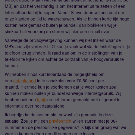
MB) en dat het verstandig is om het internet uit te zetten of een
internetbundel bij te kopen. Vanuit Simyo doen wij ons best om
onze klanten op tijd te waarschuwen. Als je binnen korte tijd hoge
kosten hebt gemaakt buiten je bundel, dan blokkeren wij je
simkaart uit voorzorg en sturen wij hier een e-mail over.
Vanwege de privacywetgeving kunnen wij niet inzien waar de
MB's aan zijn verbruikt. Dit kun je vaak wel via de instellingen in je
telefoon terug vinden. Ik raad aan om in de instellingen van je
telefoon te kijken om achter de oorzaak van je hoogverbruik te
komen.
Wij hebben sinds kort inderdaad de mogelijkheid om
een
dataplafond
in te schakelen voor €0,50 cent per
maand. Hiermee kun je voorkomen dat je weer kosten zou
kunnen maken buiten je bundel vanwege internetgebruik. Wij
hebben ook een
topic
op het forum gemaakt met uitgebreide
informatie over het dataplafond.
Ik begrijp dat de kosten niet bewust zijn gemaakt in deze
situatie. Zou je mij een
privébericht
willen sturen met je 06-
nummer en de persoonlijke gegevens? Ik kijk dan graag wat we
voor je kunnen doen om dit samen op te lossen.