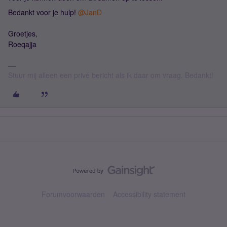
Bedankt voor je hulp!
@JanD
Groetjes,
Roeqajja
Stuur mij alleen een privé bericht als ik daar om vraag. Bedankt!
Forumvoorwaarden
Accessibility statement