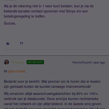
Als je de rekening niet in 1 keer kunt betalen, kun je via de
bekende kanalen contact opnemen met Simyo om een
betalingsregeling te treffen.
Succes.
Roeqajja
Forum|Forum|1 year ago
ANTWOORD
Hi ​
@AndrewK
,
Bedankt voor je bericht. Wat jammer om te horen dat er kosten
zijn gemaakt buiten de bundel vanwege internetverbruik!
Wij versturen altijd waarschuwingsberichten bij 80% en 100%
verbruik van je databundel. Deze sms’jes komen rechtstreeks
vanaf het netwerk en zijn altijd leidend. In de laatste sms geven
wij ook duidelijk aan wat vanaf dat moment het tarief is (€0.15 per