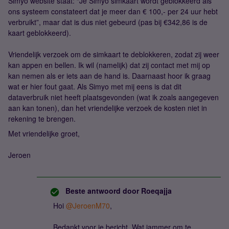
Simyo website staat: “Je Simyo simkaart wordt geblokkeerd als
ons systeem constateert dat je meer dan € 100,- per 24 uur hebt
verbruikt”, maar dat is dus niet gebeurd (pas bij €342,86 is de
kaart geblokkeerd).
Vriendelijk verzoek om de simkaart te deblokkeren, zodat zij weer
kan appen en bellen. Ik wil (namelijk) dat zij contact met mij op
kan nemen als er iets aan de hand is. Daarnaast hoor ik graag
wat er hier fout gaat. Als Simyo met mij eens is dat dit
dataverbruik niet heeft plaatsgevonden (wat ik zoals aangegeven
aan kan tonen), dan het vriendelijke verzoek de kosten niet in
rekening te brengen.
Met vriendelijke groet,
Jeroen
Beste antwoord door
Roeqajja
Hoi ​
@JeroenM70
,
Bedankt voor je bericht. Wat jammer om te