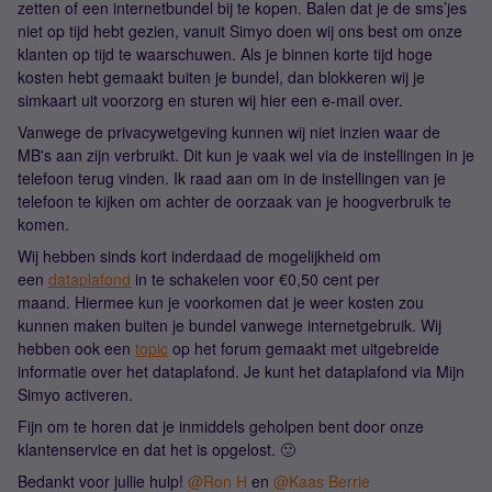
zetten of een internetbundel bij te kopen. Balen dat je de sms’jes
niet op tijd hebt gezien, vanuit Simyo doen wij ons best om onze
klanten op tijd te waarschuwen. Als je binnen korte tijd hoge
kosten hebt gemaakt buiten je bundel, dan blokkeren wij je
simkaart uit voorzorg en sturen wij hier een e-mail over.
Vanwege de privacywetgeving kunnen wij niet inzien waar de
MB's aan zijn verbruikt. Dit kun je vaak wel via de instellingen in je
telefoon terug vinden. Ik raad aan om in de instellingen van je
telefoon te kijken om achter de oorzaak van je hoogverbruik te
komen.
Wij hebben sinds kort inderdaad de mogelijkheid om
een
dataplafond
in te schakelen voor €0,50 cent per
maand. Hiermee kun je voorkomen dat je weer kosten zou
kunnen maken buiten je bundel vanwege internetgebruik. Wij
hebben ook een
topic
op het forum gemaakt met uitgebreide
informatie over het dataplafond. Je kunt het dataplafond via Mijn
Simyo activeren.
Fijn om te horen dat je inmiddels geholpen bent door onze
klantenservice en dat het is opgelost. 🙂
Bedankt voor jullie hulp! ​
@Ron H
en ​
@Kaas Berrie