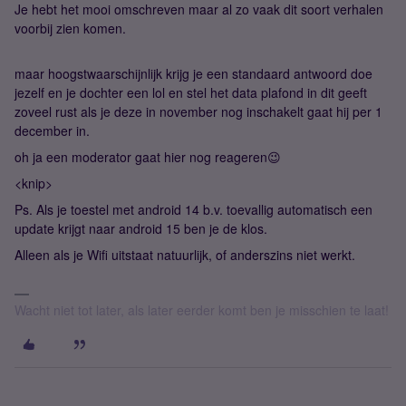
Je hebt het mooi omschreven maar al zo vaak dit soort verhalen
voorbij zien komen.
maar hoogstwaarschijnlijk krijg je een standaard antwoord doe
jezelf en je dochter een lol en stel het data plafond in dit geeft
zoveel rust als je deze in november nog inschakelt gaat hij per 1
december in.
oh ja een moderator gaat hier nog reageren😉
<knip>
Ps. Als je toestel met android 14 b.v. toevallig automatisch een
update krijgt naar android 15 ben je de klos.
Alleen als je Wifi uitstaat natuurlijk, of anderszins niet werkt.
Wacht niet tot later, als later eerder komt ben je misschien te laat!