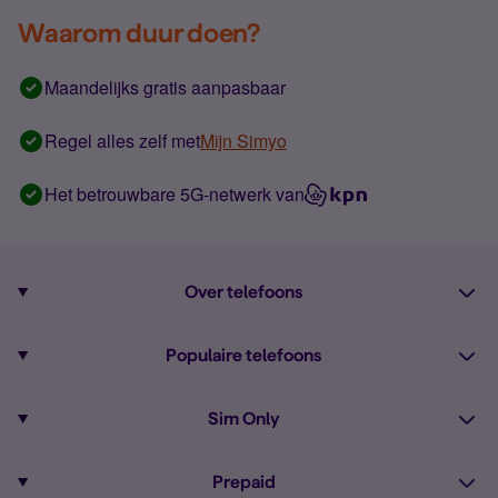
Waarom duur doen?
Maandelijks gratis aanpasbaar
Regel alles zelf met
Mijn Simyo
Het betrouwbare 5G-netwerk van
Over telefoons
Abonnement met telefoon
Populaire telefoons
Informatie over telefoons
Pixel 10
Sim Only
Alle telefoons
Pixel 9a
Sim Only
Prepaid
iPhone 16