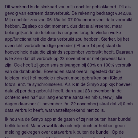
Dit weekend is de simkaart van mijn dochter geblokkeerd. Dit als
gevolg van extreem dataverbruik. De rekening bedraagt €342,86.
Mijn dochter zou van 06:15u tot 07:00u enorm veel data verbruikt
hebben. Zij sliep op dat moment, dus dat is al vreemd, maar
belangrijker: in de telefoon is nergens terug te vinden welke
app/functionaliteit die data verbruikt zou hebben. Sterker, bij het
overzicht ‘verbruik huidige periode’ (iPhone 14 pro) staat de
hoeveelheid data die zij sinds september verbruikt heeft. Daaraan
is te zien dat dit verbruik op 23 november er niet geweest kan
zijn. Ook heeft zij geen sms ontvangen bij 80% en 100% verbruik
van de databundel. Bovendien staat overal ingesteld dat de
telefoon niet het mobiele netwerk moet gebruiken om iCloud,
foto's, enz. te synchroniseren. Als ik in de Simyo app kijk hoeveel
data zij per dag gebruikt heeft, dan staat 23 november in de
ochtend een half uur lang enorme aantallen mb's, terwijl alle
dagen daarvoor (1 november t/m 22 november) staat dat zij 0 mb
data verbruikt heeft, wat vanzelfsprekend niet zo is.
Ik hou via de Simyo app in de gaten of zij niet buiten haar bundel
belt/internet. Maar zowel ik als ook mijn dochter hebben geen
melding gekregen over dataverbruik buiten de bundel. Op de