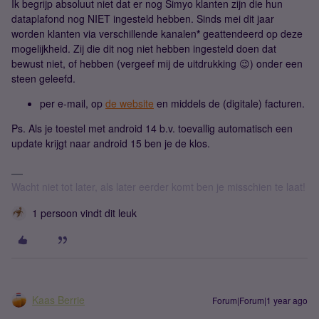
Ik begrijp absoluut niet dat er nog Simyo klanten zijn die hun
dataplafond nog NIET ingesteld hebben. Sinds mei dit jaar
worden klanten via verschillende kanalen
*
geattendeerd op deze
mogelijkheid. Zij die dit nog niet hebben ingesteld doen dat
bewust niet, of hebben (vergeef mij de uitdrukking 😉) onder een
steen geleefd.
per e-mail, op
de website
en middels de (digitale) facturen.
Ps. Als je toestel met android 14 b.v. toevallig automatisch een
update krijgt naar android 15 ben je de klos.
Wacht niet tot later, als later eerder komt ben je misschien te laat!
1 persoon vindt dit leuk
Kaas Berrie
Forum|Forum|1 year ago