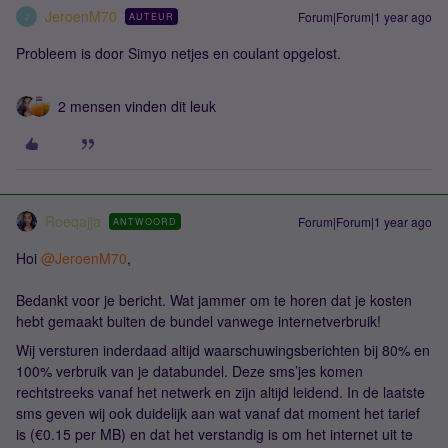
JeroenM70
Forum|Forum|1 year ago
AUTEUR
J
Probleem is door Simyo netjes en coulant opgelost.
2 mensen vinden dit leuk
Roeqajja
Forum|Forum|1 year ago
ANTWOORD
Hoi ​
@JeroenM70
,
Bedankt voor je bericht. Wat jammer om te horen dat je kosten
hebt gemaakt buiten de bundel vanwege internetverbruik!
Wij versturen inderdaad altijd waarschuwingsberichten bij 80% en
100% verbruik van je databundel. Deze sms’jes komen
rechtstreeks vanaf het netwerk en zijn altijd leidend. In de laatste
sms geven wij ook duidelijk aan wat vanaf dat moment het tarief
is (€0.15 per MB) en dat het verstandig is om het internet uit te