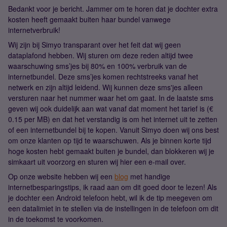
Bedankt voor je bericht. Jammer om te horen dat je dochter extra
kosten heeft gemaakt buiten haar bundel vanwege
internetverbruik!
Wij zijn bij Simyo transparant over het feit dat wij geen
dataplafond hebben. Wij sturen om deze reden altijd twee
waarschuwing sms’jes bij 80% en 100% verbruik van de
internetbundel. Deze sms’jes komen rechtstreeks vanaf het
netwerk en zijn altijd leidend. Wij kunnen deze sms'jes alleen
versturen naar het nummer waar het om gaat. In de laatste sms
geven wij ook duidelijk aan wat vanaf dat moment het tarief is (€
0.15 per MB) en dat het verstandig is om het internet uit te zetten
of een internetbundel bij te kopen. Vanuit Simyo doen wij ons best
om onze klanten op tijd te waarschuwen. Als je binnen korte tijd
hoge kosten hebt gemaakt buiten je bundel, dan blokkeren wij je
simkaart uit voorzorg en sturen wij hier een e-mail over.
Op onze website hebben wij een
blog
met handige
internetbesparingstips, ik raad aan om dit goed door te lezen! Als
je dochter een Android telefoon hebt, wil ik de tip meegeven om
een datalimiet in te stellen via de instellingen in de telefoon om dit
in de toekomst te voorkomen.