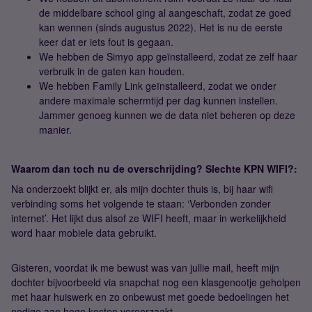
de middelbare school ging al aangeschaft, zodat ze goed
kan wennen (sinds augustus 2022). Het is nu de eerste
keer dat er iets fout is gegaan.
We hebben de Simyo app geïnstalleerd, zodat ze zelf haar
verbruik in de gaten kan houden.
We hebben Family Link geïnstalleerd, zodat we onder
andere maximale schermtijd per dag kunnen instellen.
Jammer genoeg kunnen we de data niet beheren op deze
manier.
Waarom dan toch nu de overschrijding? Slechte KPN WIFI?:
Na onderzoekt blijkt er, als mijn dochter thuis is, bij haar wifi
verbinding soms het volgende te staan: ‘Verbonden zonder
internet’. Het lijkt dus alsof ze WIFI heeft, maar in werkelijkheid
word haar mobiele data gebruikt.
Gisteren, voordat ik me bewust was van jullie mail, heeft mijn
dochter bijvoorbeeld via snapchat nog een klasgenootje geholpen
met haar huiswerk en zo onbewust met goede bedoelingen het
nodige aan hoge kosten veroorzaakt.