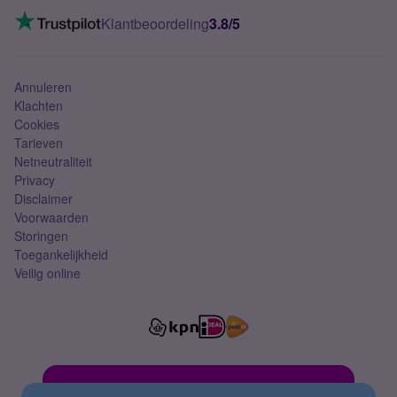
Mobiel internet
VoLTE 4G bellen
Klantbeoordeling
3.8/5
Mobiel abonnement
Simkaart
Annuleren
Klachten
Cookies
Tarieven
Netneutraliteit
Privacy
Disclaimer
Voorwaarden
Storingen
Toegankelijkheid
Veilig online