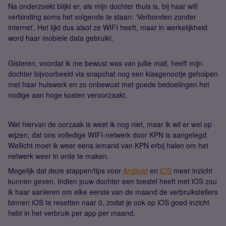
Na onderzoekt blijkt er, als mijn dochter thuis is, bij haar wifi
verbinding soms het volgende te staan: ‘Verbonden zonder
internet’. Het lijkt dus alsof ze WIFI heeft, maar in werkelijkheid
word haar mobiele data gebruikt.
Gisteren, voordat ik me bewust was van jullie mail, heeft mijn
dochter bijvoorbeeld via snapchat nog een klasgenootje geholpen
met haar huiswerk en zo onbewust met goede bedoelingen het
nodige aan hoge kosten veroorzaakt.
Wat hiervan de oorzaak is weet ik nog niet, maar ik wil er wel op
wijzen, dat ons volledige WIFI-netwerk door KPN is aangelegd.
Wellicht moet ik weer eens iemand van KPN erbij halen om het
netwerk weer in orde te maken.
Mogelijk dat deze stappen/tips voor
Android
en
iOS
meer inzicht
kunnen geven. Indien jouw dochter een toestel heeft met iOS zou
ik haar aanleren om elke eerste van de maand de verbruikstellers
binnen iOS te resetten naar 0, zodat je ook op iOS goed inzicht
hebt in het verbruik per app per maand.