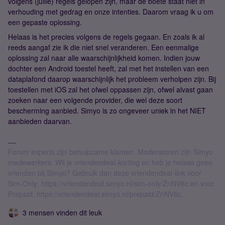
volgens (jullie) regels gelopen zijn, maar de boete staat niet in
verhouding met gedrag en onze intenties. Daarom vraag ik u om
een gepaste oplossing.
Helaas is het precies volgens de regels gegaan. En zoals ik al
reeds aangaf zie ik die niet snel veranderen. Een eenmalige
oplossing zal naar alle waarschijnlijkheid komen. Indien jouw
dochter een Android toestel heeft, zal met het instellen van een
dataplafond daarop waarschijnlijk het probleem verholpen zijn. Bij
toestellen met iOS zal het ofwel oppassen zijn, ofwel alvast gaan
zoeken naar een volgende provider, die wel deze soort
bescherming aanbied. Simyo is zo ongeveer uniek in het NIET
aanbieden daarvan.
Forum experts zijn behulpzame klanten. Moderatoren zijn Simyo
medewerkers. Wil je vriendendeal-korting en heb je helaas geen
vrienden bij Simyo? Gebruik dan deze vriendendeal-link voor
Sim-Only: https://vriendendeal.simyo.nl/sim-only/ZnNV6c en voor
Prepaid: https://vriendendeal.simyo.nl/prepaid/ZnNV6c.
3 mensen vinden dit leuk