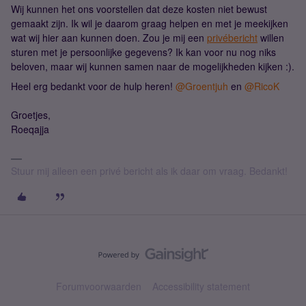
Wij kunnen het ons voorstellen dat deze kosten niet bewust
gemaakt zijn. Ik wil je daarom graag helpen en met je meekijken
wat wij hier aan kunnen doen. Zou je mij een
privébericht
willen
sturen met je persoonlijke gegevens? Ik kan voor nu nog niks
beloven, maar wij kunnen samen naar de mogelijkheden kijken :).
Heel erg bedankt voor de hulp heren!
@Groentjuh
en
@RicoK
Groetjes,
Roeqajja
Stuur mij alleen een privé bericht als ik daar om vraag. Bedankt!
Forumvoorwaarden
Accessibility statement