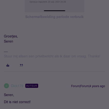
Schermafbeelding periode verbruik
Groetjes,
Seren
Stuur mij alleen een privébericht als ik daar om vraag. Thanks!
Dick179
Forum|Forum|4 years ago
AUTEUR
D
Seren,
Dit is niet correct!