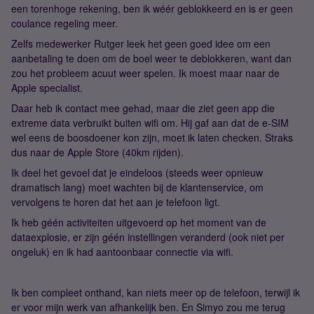
een torenhoge rekening, ben ik wéér geblokkeerd en is er geen
coulance regeling meer.
Zelfs medewerker Rutger leek het geen goed idee om een
aanbetaling te doen om de boel weer te deblokkeren, want dan
zou het probleem acuut weer spelen. Ik moest maar naar de
Apple specialist.
Daar heb ik contact mee gehad, maar die ziet geen app die
extreme data verbruikt buiten wifi om. Hij gaf aan dat de e-SIM
wel eens de boosdoener kon zijn, moet ik laten checken. Straks
dus naar de Apple Store (40km rijden).
Ik deel het gevoel dat je eindeloos (steeds weer opnieuw
dramatisch lang) moet wachten bij de klantenservice, om
vervolgens te horen dat het aan je telefoon ligt.
Ik heb géén activiteiten uitgevoerd op het moment van de
dataexplosie, er zijn géén instellingen veranderd (ook niet per
ongeluk) en ik had aantoonbaar connectie via wifi.
Ik ben compleet onthand, kan niets meer op de telefoon, terwijl ik
er voor mijn werk van afhankelijk ben. En Simyo zou me terug