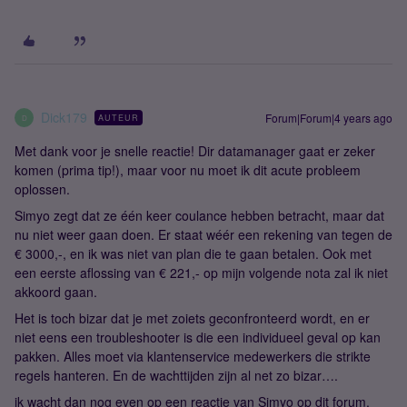
Dick179
Forum|Forum|4 years ago
AUTEUR
D
Met dank voor je snelle reactie! Dir datamanager gaat er zeker
komen (prima tip!), maar voor nu moet ik dit acute probleem
oplossen.
Simyo zegt dat ze één keer coulance hebben betracht, maar dat
nu niet weer gaan doen. Er staat wéér een rekening van tegen de
€ 3000,-, en ik was niet van plan die te gaan betalen. Ook met
een eerste aflossing van € 221,- op mijn volgende nota zal ik niet
akkoord gaan.
Het is toch bizar dat je met zoiets geconfronteerd wordt, en er
niet eens een troubleshooter is die een individueel geval op kan
pakken. Alles moet via klantenservice medewerkers die strikte
regels hanteren. En de wachttijden zijn al net zo bizar….
ik wacht dan nog even op een reactie van Simyo op dit forum.