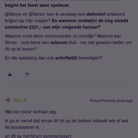
begint het feest weer opnieuw.
@Simyo en @Seren: kan ik vandaag een
definitief
antwoord
krijgen op mijn vragen?
En wanneer verdwijnt de nog steeds
onterechte €221,- van mijn volgende factuur?
Waarom moet deze communicatie zo moeilijk? Waarom kan
Simyo - nota bene een
telecom
club - me niet gewoon bellen om
dit op te lossen?
En die oplossing dan ook
schriftelijk
bevestigen?
Ron H
Forum|Forum|4 years ago
Wat een bizar verhaal zeg.
ik ga er vanuit dat simyo dit tot op de bodem uitzoekt wie of wat
de boosdoener is.
en dit op het forum communiceert.