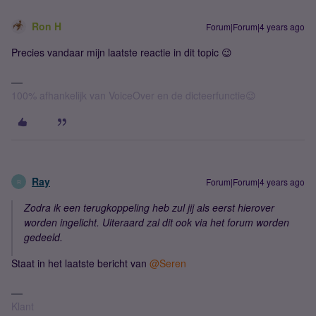
Ron H
Forum|Forum|4 years ago
Precies vandaar mijn laatste reactie in dit topic 😉
100% afhankelijk van VoiceOver en de dicteerfunctie😉
Ray
Forum|Forum|4 years ago
R
Zodra ik een terugkoppeling heb zul jij als eerst hierover
worden ingelicht. Uiteraard zal dit ook via het forum worden
gedeeld.
Staat in het laatste bericht van
@Seren
Klant