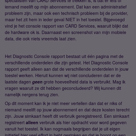
specialisten van CARD Services te trekken is, is dat er iets of
iemand meelift op mijn abonnement. Dat kan een administratief
probleem zijn, maar ook een technisch probleem bij de provider,
maar het zit hem in ieder geval NIET in het toestel. Bijgevoegd
vind je het console rapport van CARD Services, waaruit blijkt dat
de hardware ok is. Daarnaast een screenshot van mijn mobiele
data, die ook niets vreemds laat zien.
Het Diagnostic Console rapport bestaat uit één pagina met de
verschillende onderdelen die zijn getest. Het Diagnostic Console
rapport geeft alleen aan dat de verschillende onderdelen in jouw
toestel werken. Hieruit kunnen wij niet concluderen dat er de
laatste dagen
geen
grote hoeveelheid data is verbruikt. Mag ik
vragen waaruit ze dit hebben geconcludeerd? Wij kunnen dit
namelijk nergens terug zien.
Op dit moment kan ik je niet meer vertellen dan dat er niks of
niemand meelift op jouw abonnement en dat deze kosten terecht
zijn. Jouw simkaart heeft dit verbruik geregistreerd. Een simkaart
registreert
alleen
verbruik als hier opdracht voor word gegeven
vanuit het toestel. Ik kan nogmaals begrijpen dat je uit eigen
initiatief hier veel effort in hebt gestoken en dat je hoopt op een