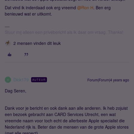
Dat vind ik inderdaad ook erg vreemd
@Ron H
. Ben erg
benieuwd wat er uitkomt.
Stuur mij alleen een privébericht als ik daar om vraag. Thanks!
2 mensen vinden dit leuk
Dick179
Forum|Forum|4 years ago
AUTEUR
D
Dag Seren,
Dank voor je bericht en ook dank aan alle anderen. Ik heb zojuist
een bezoek gebracht aan CARD Services Utrecht, een wat
vreemde naam voor toch echt de allerbeste Apple specialist die
Nederland rijk is. Beter dan de mensen van de grote Apple stores
(met alle respect).