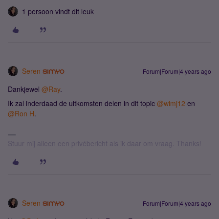
1 persoon vindt dit leuk
Seren
Forum|Forum|4 years ago
Dankjewel
@Ray
.
Ik zal inderdaad de uitkomsten delen in dit topic
@wimj12
en
@Ron H
.
Stuur mij alleen een privébericht als ik daar om vraag. Thanks!
Seren
Forum|Forum|4 years ago