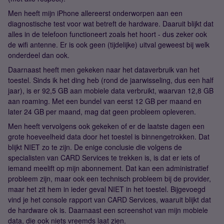
Men heeft mijn iPhone allereerst onderworpen aan een
diagnostische test voor wat betreft de hardware. Daaruit blijkt dat
alles in de telefoon functioneert zoals het hoort - dus zeker ook
de wifi antenne. Er is ook geen (tijdelijke) uitval geweest bij welk
onderdeel dan ook.
Daarnaast heeft men gekeken naar het dataverbruik van het
toestel. Sinds ik het ding heb (rond de jaarwisseling, dus een half
jaar), is er 92,5 GB aan mobiele data verbruikt, waarvan 12,8 GB
aan roaming. Met een bundel van eerst 12 GB per maand en
later 24 GB per maand, mag dat geen probleem opleveren.
Men heeft vervolgens ook gekeken of er de laatste dagen een
grote hoeveelheid data door het toestel is binnengetrokken. Dat
blijkt NIET zo te zijn. De enige conclusie die volgens de
specialisten van CARD Services te trekken is, is dat er iets of
iemand meelift op mijn abonnement. Dat kan een administratief
probleem zijn, maar ook een technisch probleem bij de provider,
maar het zit hem in ieder geval NIET in het toestel. Bijgevoegd
vind je het console rapport van CARD Services, waaruit blijkt dat
de hardware ok is. Daarnaast een screenshot van mijn mobiele
data, die ook niets vreemds laat zien.