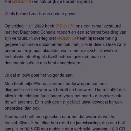
Hoi
@Dick179
(en natuurlijk de Forum Experts),
Zoals beloofd zou ik een update geven.
Op vrijdag 1 juli 2022 heeft
@Dick179
ons een e-mail gestuurd
met het Diagnostic Console rapport en een schermafbeelding van
zijn verbruik. In overleg met
@Dick179
heeft hij toestemming
gegeven om deze documenten ook met jullie te delen. Deze zal ik
onder aan mijn post plaatsten voor meer overzicht. Zowel de
technische afdeling als ikzelf hebben gekeken naar de
documenten die je ons hebt aangeleverd.
Je gaf in jouw post het volgende aan:
Men heeft mijn iPhone allereerst onderworpen aan een
diagnostische test voor wat betreft de hardware. Daaruit blijkt dat
alles in de telefoon functioneert zoals het hoort - dus zeker ook
de wifi antenne. Er is ook geen (tijdelijke) uitval geweest bij welk
onderdeel dan ook.
Daarnaast heeft men gekeken naar het dataverbruik van het
toestel. Sinds ik het ding heb (rond de jaarwisseling, dus een half
jaar), is er 92,5 GB aan mobiele data verbruikt, waarvan 12,8 GB