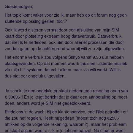
Goedemorgen,
Het topic komt vaker voor zie ik, maar heb op dit forum nog geen
sluitende oplossing gezien, toch?
Ook ik werd gisteren verrast door een afsluiting van mijn SIM
kaart door plotseling extreem hoog dataverbruik. Dataverbruik
dat niet is te herleiden, ook niet door allerlei processen die door
zouden gaan op de achtergrond waarbij wifi zou zijn uitgevallen.
Het enorme verbruik zou volgens Simyo vanaf 9.30 uur hebben
plaatsgevonden. Op dat moment was ik thuis en luisterde muziek
via mijn hifi systeem dat echt alleen maar via wifi werkt. Wifi is
dus niet per ongeluk uitgevallen.
Je schrikt je een ongeluk: er staat meteen een rekening open van
€ 3000,-!! En je krijgt bericht dat je daar een aanbetaling op moet
doen, anders word je SIM niet gedeblokkeerd.
Eindeloos in de wacht bij de klantenservice, ene Rick getroffen en
die zou het regelen. Heeft hij gedaan (moest toch nog €250,-
aftikken op de volgende rekening, waarom?), maar het probleem
ontstaat accuut weer als ik mijn iphone aanzet. Nu staat er wéér