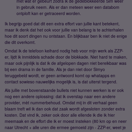
met wat er gebeurt zodra ik de gedeblokkeerde Sim weer
in gebruik neem. Als er dan meteen weer een databom
ontploft kan er getraceerd worden.
Ik begrijp goed dat dit een extra effort van jullie kant betekent,
maar ik denk dat het ook voor jullie van belang is te achterhalen
hoe dit soort dingen nu ontstaan. En blijkbaar ben ik niet de enige
die dit overkomt.
Omdat ik de telefoon keihard nodig heb voor mijn werk als ZZP-
er, lijdt ik inmiddels schade door de blokkade. Niet hard te maken,
maar ook pijnlijk is dat ik de afgelopen dagen niet bereikbaar was
bij een drama in de familie. Als je dan niet door Simyo
teruggebeld wordt, er geen antwoord komt op whatapps en
contact sowieso nauwelijks mogelijk is, is dat uiterst tergend.
Als jullie met bovenstaande bullets niet kunnen werken is er ook
nog een andere oplossing: dat ik overstap naar een andere
provider, mèt nummerbehoud. Omdat mij in dit verhaal geen
blaam treft wil ik dan ook dat zaak wordt afgesloten zonder extra
kosten. Dat vind ik, zeker ook door alle ellende ik die ik hier
meemaak en de effort die ik er moest insteken (80 km op en neer
naar Utrecht + alle uren die ermee gemoeid zijn - ZZP-er, weet je