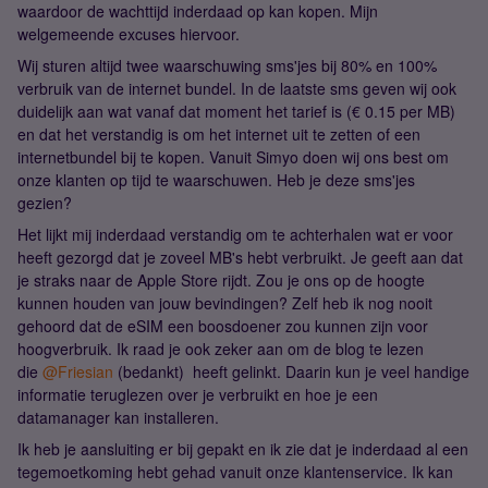
waardoor de wachttijd inderdaad op kan kopen. Mijn
welgemeende excuses hiervoor.
Wij sturen altijd twee waarschuwing sms'jes bij 80% en 100%
verbruik van de internet bundel. In de laatste sms geven wij ook
duidelijk aan wat vanaf dat moment het tarief is (€ 0.15 per MB)
en dat het verstandig is om het internet uit te zetten of een
internetbundel bij te kopen. Vanuit Simyo doen wij ons best om
onze klanten op tijd te waarschuwen. Heb je deze sms'jes
gezien?
Het lijkt mij inderdaad verstandig om te achterhalen wat er voor
heeft gezorgd dat je zoveel MB's hebt verbruikt. Je geeft aan dat
je straks naar de Apple Store rijdt. Zou je ons op de hoogte
kunnen houden van jouw bevindingen? Zelf heb ik nog nooit
gehoord dat de eSIM een boosdoener zou kunnen zijn voor
hoogverbruik. Ik raad je ook zeker aan om de blog te lezen
die
@Friesian
(bedankt) heeft gelinkt. Daarin kun je veel handige
informatie teruglezen over je verbruikt en hoe je een
datamanager kan installeren.
Ik heb je aansluiting er bij gepakt en ik zie dat je inderdaad al een
tegemoetkoming hebt gehad vanuit onze klantenservice. Ik kan