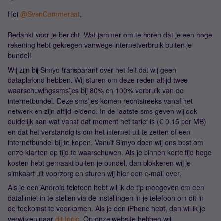
Hoi
@SvenCammeraat
,
Bedankt voor je bericht. Wat jammer om te horen dat je een hoge
rekening hebt gekregen vanwege internetverbruik buiten je
bundel!
Wij zijn bij Simyo transparant over het feit dat wij geen
dataplafond hebben. Wij sturen om deze reden altijd twee
waarschuwingssms’jes bij 80% en 100% verbruik van de
internetbundel. Deze sms’jes komen rechtstreeks vanaf het
netwerk en zijn altijd leidend. In de laatste sms geven wij ook
duidelijk aan wat vanaf dat moment het tarief is (€ 0.15 per MB)
en dat het verstandig is om het internet uit te zetten of een
internetbundel bij te kopen. Vanuit Simyo doen wij ons best om
onze klanten op tijd te waarschuwen. Als je binnen korte tijd hoge
kosten hebt gemaakt buiten je bundel, dan blokkeren wij je
simkaart uit voorzorg en sturen wij hier een e-mail over.
Als je een Android telefoon hebt wil ik de tip meegeven om een
datalimiet in te stellen via de instellingen in je telefoon om dit in
de toekomst te voorkomen. Als je een iPhone hebt, dan wil ik je
verwijzen naar
dit topic
. Op onze website hebben wij