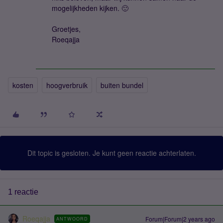
mogelijkheden kijken. 🙂
Groetjes,
Roeqajja
kosten
hoogverbruik
buiten bundel
Dit topic is gesloten. Je kunt geen reactie achterlaten.
1 reactie
Roeqajja
Forum|Forum|2 years ago
ANTWOORD