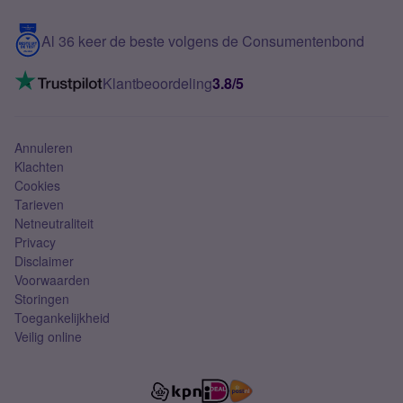
Blog
5G internet
Contact
Al 36 keer de beste volgens de Consumentenbond
Mobiel internet
VoLTE 4G bellen
Klantbeoordeling
3.8/5
Mobiel abonnement
Simkaart
Annuleren
Klachten
Cookies
Tarieven
Netneutraliteit
Privacy
Disclaimer
Voorwaarden
Storingen
Toegankelijkheid
Veilig online