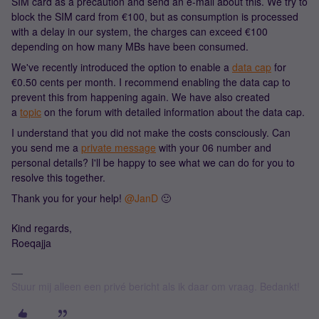
SIM card as a precaution and send an e-mail about this. We try to
block the SIM card from €100, but as consumption is processed
with a delay in our system, the charges can exceed €100
depending on how many MBs have been consumed.
We've recently introduced the option to enable a
data cap
for
€0.50 cents per month. I recommend enabling the data cap to
prevent this from happening again. We have also created
a
topic
on the forum with detailed information about the data cap.
I understand that you did not make the costs consciously. Can
you send me a
private message
with your 06 number and
personal details? I'll be happy to see what we can do for you to
resolve this together.
Thank you for your help! ​
@JanD
🙂
Kind regards,
Roeqajja
Stuur mij alleen een privé bericht als ik daar om vraag. Bedankt!