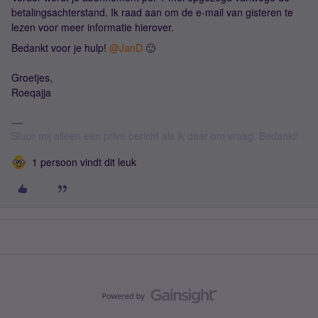
betalingsachterstand. Ik raad aan om de e-mail van gisteren te
lezen voor meer informatie hierover.
Bedankt voor je hulp! ​
@JanD
🙂
Groetjes,
Roeqajja
Stuur mij alleen een privé bericht als ik daar om vraag. Bedankt!
1 persoon vindt dit leuk