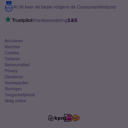
5G internet
Contact
Al 36 keer de beste volgens de Consumentenbond
Mobiel internet
VoLTE 4G bellen
Klantbeoordeling
3.8/5
Mobiel abonnement
Simkaart
Annuleren
Klachten
Cookies
Tarieven
Netneutraliteit
Privacy
Disclaimer
Voorwaarden
Storingen
Toegankelijkheid
Veilig online