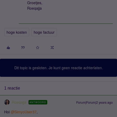
Groetjes,
Roeqajja
hoge kosten
hoge factuur
Dit topic is gesloten. Je kunt geen reactie achterlaten.
1 reactie
Roeqajja
Forum|Forum|2 years ago
ANTWOORD
Hoi
@SimyoUser37
,