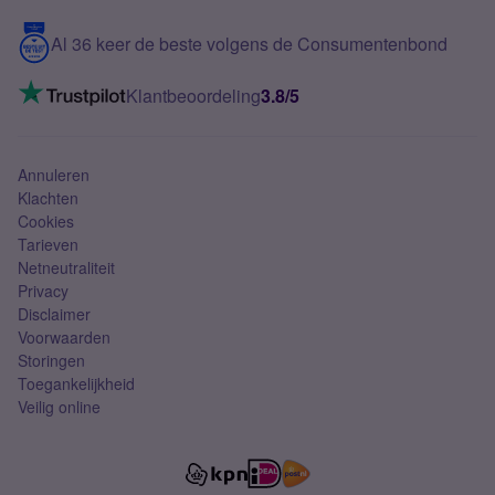
5G internet
Contact
Al 36 keer de beste volgens de Consumentenbond
Mobiel internet
VoLTE 4G bellen
Klantbeoordeling
3.8/5
Mobiel abonnement
Simkaart
Annuleren
Klachten
Cookies
Tarieven
Netneutraliteit
Privacy
Disclaimer
Voorwaarden
Storingen
Toegankelijkheid
Veilig online