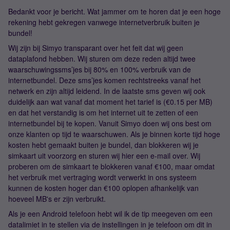
Bedankt voor je bericht. Wat jammer om te horen dat je een hoge
rekening hebt gekregen vanwege internetverbruik buiten je
bundel!
Wij zijn bij Simyo transparant over het feit dat wij geen
dataplafond hebben. Wij sturen om deze reden altijd twee
waarschuwingssms’jes bij 80% en 100% verbruik van de
internetbundel. Deze sms’jes komen rechtstreeks vanaf het
netwerk en zijn altijd leidend. In de laatste sms geven wij ook
duidelijk aan wat vanaf dat moment het tarief is (€0.15 per MB)
en dat het verstandig is om het internet uit te zetten of een
internetbundel bij te kopen. Vanuit Simyo doen wij ons best om
onze klanten op tijd te waarschuwen. Als je binnen korte tijd hoge
kosten hebt gemaakt buiten je bundel, dan blokkeren wij je
simkaart uit voorzorg en sturen wij hier een e-mail over. Wij
proberen om de simkaart te blokkeren vanaf €100, maar omdat
het verbruik met vertraging wordt verwerkt in ons systeem
kunnen de kosten hoger dan €100 oplopen afhankelijk van
hoeveel MB's er zijn verbruikt.
Als je een Android telefoon hebt wil ik de tip meegeven om een
datalimiet in te stellen via de instellingen in je telefoon om dit in