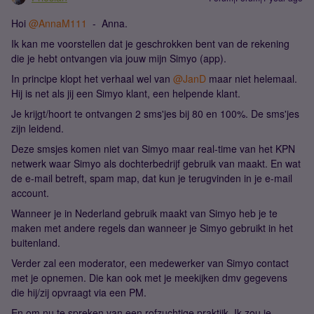
Hoi ​
@AnnaM111
- Anna.
Ik kan me voorstellen dat je geschrokken bent van de rekening
die je hebt ontvangen via jouw mijn Simyo (app).
In principe klopt het verhaal wel van ​
@JanD
maar niet helemaal.
Hij is net als jij een Simyo klant, een helpende klant.
Je krijgt/hoort te ontvangen 2 sms'jes bij 80 en 100%. De sms'jes
zijn leidend.
Deze smsjes komen niet van Simyo maar real-time van het KPN
netwerk waar Simyo als dochterbedrijf gebruik van maakt. En wat
de e-mail betreft, spam map, dat kun je terugvinden in je e-mail
account.
Wanneer je in Nederland gebruik maakt van Simyo heb je te
maken met andere regels dan wanneer je Simyo gebruikt in het
buitenland.
Verder zal een moderator, een medewerker van Simyo contact
met je opnemen. Die kan ook met je meekijken dmv gegevens
die hij/zij opvraagt via een PM.
En om nu te spreken van een rofzuchtige praktijk. Ik zou je