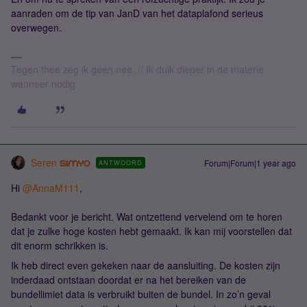
aanraden om de tip van JanD van het dataplafond serieus
overwegen.
Tegen thee zeg ik geen nee. // Ik duik dieper in de materie
wanneer nodig.
Seren
Forum|Forum|1 year ago
ANTWOORD
Hi ​
@AnnaM111
,
Bedankt voor je bericht. Wat ontzettend vervelend om te horen
dat je zulke hoge kosten hebt gemaakt. Ik kan mij voorstellen dat
dit enorm schrikken is.
Ik heb direct even gekeken naar de aansluiting. De kosten zijn
inderdaad ontstaan doordat er na het bereiken van de
bundellimiet data is verbruikt buiten de bundel. In zo’n geval