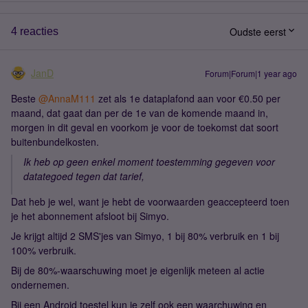
Oudste eerst
4 reacties
JanD
Forum|Forum|1 year ago
Beste ​
@AnnaM111
zet als 1e dataplafond aan voor €0.50 per
maand, dat gaat dan per de 1e van de komende maand in,
morgen in dit geval en voorkom je voor de toekomst dat soort
buitenbundelkosten.
Ik heb op geen enkel moment toestemming gegeven voor
datategoed tegen dat tarief,
Dat heb je wel, want je hebt de voorwaarden geaccepteerd toen
je het abonnement afsloot bij Simyo.
Je krijgt altijd 2 SMS'jes van Simyo, 1 bij 80% verbruik en 1 bij
100% verbruik.
Bij de 80%-waarschuwing moet je eigenlijk meteen al actie
ondernemen.
Bij een Android toestel kun je zelf ook een waarchuwing en