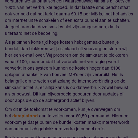
versturen we automatisch een waarschuwing via sms bij 80% en
100% van het verbruikte tegoed. In dat laatste sms-bericht staat
ook vermeld dat het tarief daarna €0,15 per MB is, met het advies
om internet uit te schakelen of een extra bundel aan te schaffen.
Je geeft aan dat deze sms'jes niet zijn aangekomen, dat is
uiteraard niet de bedoeling.
Als je binnen korte tijd hoge kosten hebt gemaakt buiten je
bundel, dan blokkeren wij je simkaart uit voorzorg en sturen wij
hier een e-mail over. Wij proberen om de simkaart te blokkeren
vanaf €100, maar omdat het verbruik met vertraging wordt
verwerkt in ons systeem kunnen de kosten hoger dan €100
oplopen afhankelijk van hoeveel MB's er zijn verbruikt. Het is
belangrijk om te weten dat zolang de internetverbinding op de
simkaart actief is, er altijd kans is op dataverbruik zowel bewust
als onbewust. Dit kan bijvoorbeeld gebeuren door updates of
door apps die op de achtergrond actief blijven.
Om dit in de toekomst te voorkomen, kun je overwegen om
het
dataplafond
aan te zetten voor €0,50 per maand. Hiermee
voorkom je dat je buiten de bundel kosten maakt; internet wordt
dan automatisch geblokkeerd zodra je bundel op is.
Ik kijk graag met je mee naar een oplossing, hiervoor kun je mij