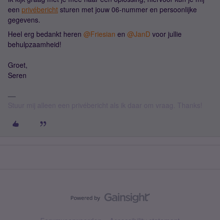
een
privébericht
sturen met jouw 06-nummer en persoonlijke
gegevens.
Heel erg bedankt heren ​
@Friesian
en ​
@JanD
voor jullie
behulpzaamheid!
Groet,
Seren
Stuur mij alleen een privébericht als ik daar om vraag. Thanks!