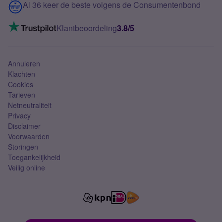
Contact
Al 36 keer de beste volgens de Consumentenbond
Mobiel internet
VoLTE 4G bellen
Klantbeoordeling
3.8/5
Mobiel abonnement
Simkaart
Annuleren
Klachten
Cookies
Tarieven
Netneutraliteit
Privacy
Disclaimer
Voorwaarden
Storingen
Toegankelijkheid
Veilig online