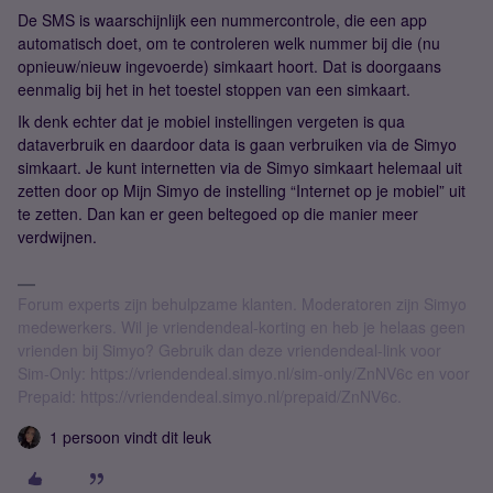
De SMS is waarschijnlijk een nummercontrole, die een app
automatisch doet, om te controleren welk nummer bij die (nu
opnieuw/nieuw ingevoerde) simkaart hoort. Dat is doorgaans
eenmalig bij het in het toestel stoppen van een simkaart.
Ik denk echter dat je mobiel instellingen vergeten is qua
dataverbruik en daardoor data is gaan verbruiken via de Simyo
simkaart. Je kunt internetten via de Simyo simkaart helemaal uit
zetten door op Mijn Simyo de instelling “Internet op je mobiel” uit
te zetten. Dan kan er geen beltegoed op die manier meer
verdwijnen.
Forum experts zijn behulpzame klanten. Moderatoren zijn Simyo
medewerkers. Wil je vriendendeal-korting en heb je helaas geen
vrienden bij Simyo? Gebruik dan deze vriendendeal-link voor
Sim-Only: https://vriendendeal.simyo.nl/sim-only/ZnNV6c en voor
Prepaid: https://vriendendeal.simyo.nl/prepaid/ZnNV6c.
1 persoon vindt dit leuk