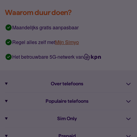
Waarom duur doen?
Maandelijks gratis aanpasbaar
Regel alles zelf met
Mijn Simyo
Het betrouwbare 5G-netwerk van
Over telefoons
Abonnement met telefoon
Populaire telefoons
Informatie over telefoons
Pixel 10
Sim Only
Alle telefoons
Pixel 9a
Sim Only
Prepaid