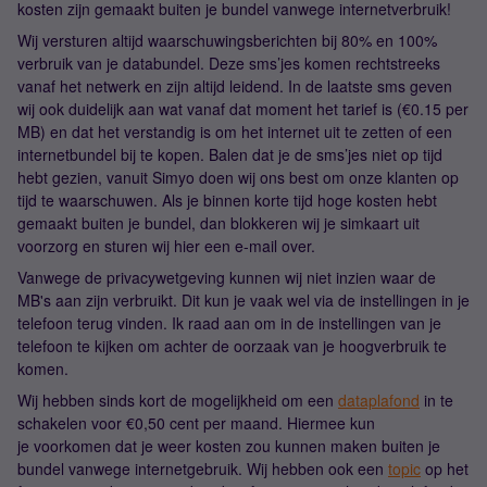
kosten zijn gemaakt buiten je bundel vanwege internetverbruik!
Wij versturen altijd waarschuwingsberichten bij 80% en 100%
verbruik van je databundel. Deze sms’jes komen rechtstreeks
vanaf het netwerk en zijn altijd leidend. In de laatste sms geven
wij ook duidelijk aan wat vanaf dat moment het tarief is (€0.15 per
MB) en dat het verstandig is om het internet uit te zetten of een
internetbundel bij te kopen. Balen dat je de sms’jes niet op tijd
hebt gezien, vanuit Simyo doen wij ons best om onze klanten op
tijd te waarschuwen. Als je binnen korte tijd hoge kosten hebt
gemaakt buiten je bundel, dan blokkeren wij je simkaart uit
voorzorg en sturen wij hier een e-mail over.
Vanwege de privacywetgeving kunnen wij niet inzien waar de
MB's aan zijn verbruikt. Dit kun je vaak wel via de instellingen in je
telefoon terug vinden. Ik raad aan om in de instellingen van je
telefoon te kijken om achter de oorzaak van je hoogverbruik te
komen.
Wij hebben sinds kort de mogelijkheid om een
dataplafond
in te
schakelen voor €0,50 cent per maand. Hiermee kun
je voorkomen dat je weer kosten zou kunnen maken buiten je
bundel vanwege internetgebruik. Wij hebben ook een
topic
op het