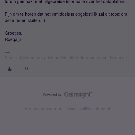
forum gemaakt met uitgebreide informatie over het dataplafond.
Fijn om te horen dat het inmiddels is opgelost! Ik zal dit topic om
deze reden sluiten. :)
Groetjes,
Roeqajja
Stuur mij alleen een privé bericht als ik daar om vraag. Bedankt!
Forumvoorwaarden
Accessibility statement