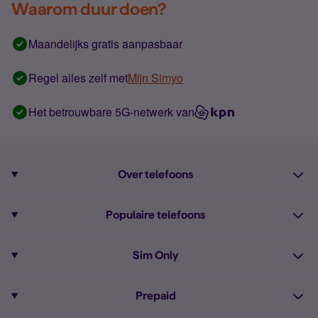
Waarom duur doen?
Maandelijks gratis aanpasbaar
Regel alles zelf met
Mijn Simyo
Het betrouwbare 5G-netwerk van
Over telefoons
Abonnement met telefoon
Populaire telefoons
Informatie over telefoons
Pixel 10
Sim Only
Alle telefoons
Pixel 9a
Sim Only
Prepaid
iPhone 16
Sim Only internet