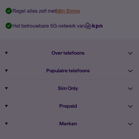
Regel alles zelf met
Mijn Simyo
Het betrouwbare 5G-netwerk van
Over telefoons
Abonnement met telefoon
Populaire telefoons
Informatie over telefoons
Pixel 10
Sim Only
Alle telefoons
Pixel 9a
Sim Only
Prepaid
iPhone 16
Sim Only internet
Prepaid
iPhone 16e
Merken
Onbeperkt bellen
Bestel Prepaid simkaart
iPhone 15
Apple
Zakelijk Sim Only abonnement