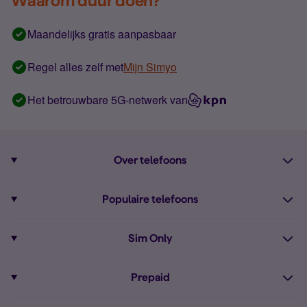
Waarom duur doen?
Maandelijks gratis aanpasbaar
Regel alles zelf met
Mijn Simyo
Het betrouwbare 5G-netwerk van
Over telefoons
Abonnement met telefoon
Populaire telefoons
Informatie over telefoons
Pixel 10
Sim Only
Alle telefoons
Pixel 9a
Sim Only
Prepaid
iPhone 16
Sim Only internet
Prepaid