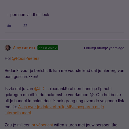
1 persoon vindt dit leuk
Amy
Forum|Forum|2 years ago
ANTWOORD
Hoi
@RoosPeeters
,
Bedankt voor je bericht. Ik kan me voorstellend dat je hier erg van
bent geschrokken!
Ik zie dat je van
@J.D.L.
(bedankt!) al een handige tip hebt
gekregen om dit in de toekomst te voorkomen 😊. Om het beste
uit je bundel te halen deel ik ook graag nog even de volgende link
met je:
Alles over je dataverbruik, MB’s besparen en je
internetbundel
.
Zou je mij een
privébericht
willen sturen met jouw persoonlijke