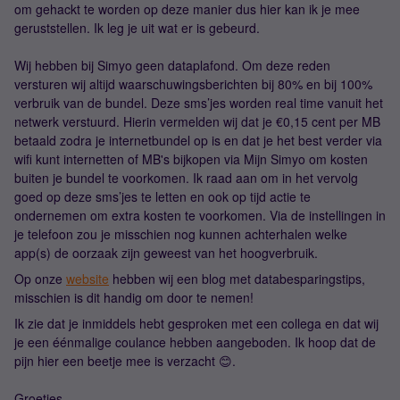
om gehackt te worden op deze manier dus hier kan ik je mee
geruststellen. Ik leg je uit wat er is gebeurd.
Wij hebben bij Simyo geen dataplafond. Om deze reden
versturen wij altijd waarschuwingsberichten bij 80% en bij 100%
verbruik van de bundel. Deze sms’jes worden real time vanuit het
netwerk verstuurd. Hierin vermelden wij dat je €0,15 cent per MB
betaald zodra je internetbundel op is en dat je het best verder via
wifi kunt internetten of MB's bijkopen via Mijn Simyo om kosten
buiten je bundel te voorkomen. Ik raad aan om in het vervolg
goed op deze sms’jes te letten en ook op tijd actie te
ondernemen om extra kosten te voorkomen. Via de instellingen in
je telefoon zou je misschien nog kunnen achterhalen welke
app(s) de oorzaak zijn geweest van het hoogverbruik.
Op onze
website
hebben wij een blog met databesparingstips,
misschien is dit handig om door te nemen!
Ik zie dat je inmiddels hebt gesproken met een collega en dat wij
je een éénmalige coulance hebben aangeboden. Ik hoop dat de
pijn hier een beetje mee is verzacht 😊.
Groetjes,