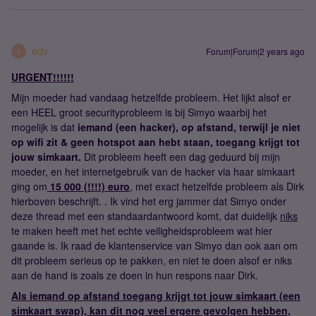
edv
Forum|Forum|2 years ago
E
URGENT!!!!!!
Mijn moeder had vandaag hetzelfde probleem. Het lijkt alsof er
een HEEL groot securityprobleem is bij Simyo waarbij het
mogelijk is dat
iemand (een hacker), op afstand, terwijl je niet
op wifi zit & geen hotspot aan hebt staan, toegang krijgt tot
jouw simkaart.
Dit probleem heeft een dag geduurd bij mijn
moeder, en het internetgebruik van de hacker via haar simkaart
ging om
15 000 (!!!!) euro
, met exact hetzelfde probleem als Dirk
hierboven beschrijft. . Ik vind het erg jammer dat Simyo onder
deze thread met een standaardantwoord komt, dat duidelijk
niks
te maken heeft met het echte veiligheidsprobleem wat hier
gaande is. Ik raad de klantenservice van Simyo dan ook aan om
dit probleem serieus op te pakken, en niet te doen alsof er niks
aan de hand is zoals ze doen in hun respons naar Dirk.
Als iemand op afstand toegang krijgt tot jouw simkaart (een
simkaart swap), kan dit nog veel ergere gevolgen hebben,