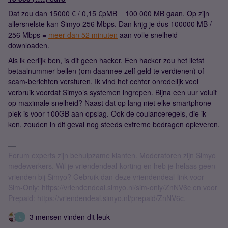
Dat zou dan 15000 € / 0,15 €pMB = 100 000 MB gaan. Op zijn
allersnelste kan Simyo 256 Mbps. Dan krijg je dus 100000 MB /
256 Mbps =
meer dan 52 minuten
aan volle snelheid
downloaden.
Als ik eerlijk ben, is dit geen hacker. Een hacker zou het liefst
betaalnummer bellen (om daarmee zelf geld te verdienen) of
scam-berichten versturen. Ik vind het echter onredelijk veel
verbruik voordat Simyo’s systemen ingrepen. Bijna een uur voluit
op maximale snelheid? Naast dat op lang niet elke smartphone
plek is voor 100GB aan opslag. Ook de coulanceregels, die ik
ken, zouden in dit geval nog steeds extreme bedragen opleveren.
Forum experts zijn behulpzame klanten. Moderatoren zijn Simyo
medewerkers. Wil je vriendendeal-korting en heb je helaas geen
vrienden bij Simyo? Gebruik dan deze vriendendeal-link voor
Sim-Only: https://vriendendeal.simyo.nl/sim-only/ZnNV6c en voor
Prepaid: https://vriendendeal.simyo.nl/prepaid/ZnNV6c.
3 mensen vinden dit leuk
L