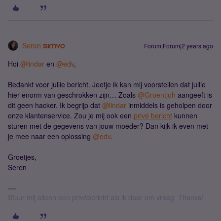
Seren
Forum|Forum|2 years ago
Hoi
@lindar
en
@edv
,
Bedankt voor jullie bericht. Jeetje ik kan mij voorstellen dat jullie
hier enorm van geschrokken zijn… Zoals
@Groentjuh
aangeeft is
dit geen hacker. Ik begrijp dat
@lindar
inmiddels is geholpen door
onze klantenservice. Zou je mij ook een
privé bericht
kunnen
sturen met de gegevens van jouw moeder? Dan kijk ik even met
je mee naar een oplossing
@edv
.
Groetjes,
Seren
Stuur mij alleen een privébericht als ik daar om vraag. Thanks!