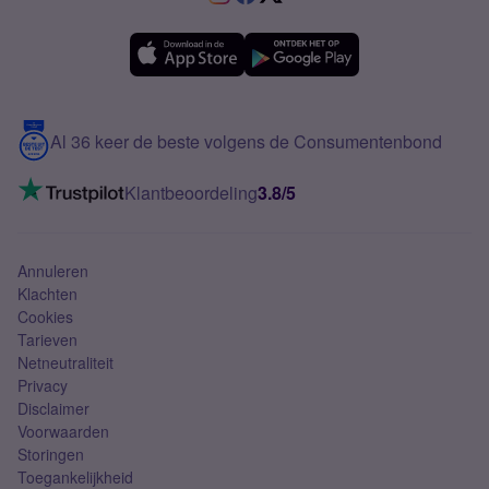
Samsung A36
Forum
OPPO
Simyo Compleet
eSIM
Samsung A56
Over Simyo
Samsung
Meerdere nummers
Samsung S25 FE
Blog
5G internet
Contact
Al 36 keer de beste volgens de Consumentenbond
Mobiel internet
VoLTE 4G bellen
Klantbeoordeling
3.8/5
Mobiel abonnement
Simkaart
Annuleren
Klachten
Cookies
Tarieven
Netneutraliteit
Privacy
Disclaimer
Voorwaarden
Storingen
Toegankelijkheid