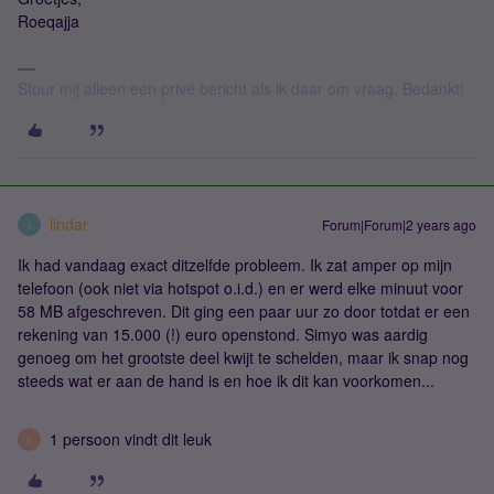
Roeqajja
Stuur mij alleen een privé bericht als ik daar om vraag. Bedankt!
lindar
Forum|Forum|2 years ago
L
Ik had vandaag exact ditzelfde probleem. Ik zat amper op mijn
telefoon (ook niet via hotspot o.i.d.) en er werd elke minuut voor
58 MB afgeschreven. Dit ging een paar uur zo door totdat er een
rekening van 15.000 (!) euro openstond. Simyo was aardig
genoeg om het grootste deel kwijt te schelden, maar ik snap nog
steeds wat er aan de hand is en hoe ik dit kan voorkomen...
1 persoon vindt dit leuk
E