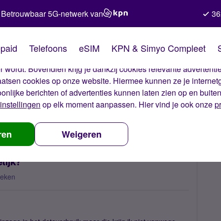
Betrouwbaar 5G-netwerk van
36
kies van Simyo
paid
Telefoons
eSIM
KPN & Simyo Compleet
okies op onze website. Met deze cookies zorgen wij ervoor dat j
 wordt. Bovendien krijg je dankzij cookies relevante advertentie
laatsen cookies op onze website. Hiermee kunnen ze je internet
oonlijke berichten of advertenties kunnen laten zien op en buite
instellingen
op elk moment aanpassen. Hier vind je ook onze
p
e in dataverbruik, is dit mogelijk?
ren
Weigeren
lijk?
keken