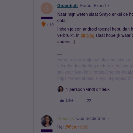
Groentjuh
Forum Expert
G
Naar mijn weten slaat Simyo enkel de hoe
data.
+10
Indien je een android toestel hebt, dan 
verbruikt. In
dit blog
staat hopelijk waar 
anders...)
Forum experts zijn behulpzame klanten.
vriendendeal-korting en heb je helaas 
link voor Sim-Only: https://vriendendea
https://vriendendeal.simyo.nl/prepaid/Z
1 persoon vindt dit leuk
Like
Roeqajja
Oud-moderator
Hoi
@Peter1959
,