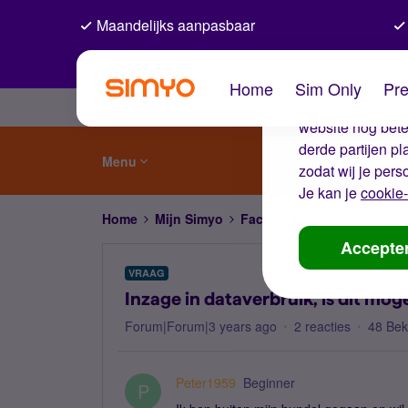
Maandelijks aanpasbaar
De coo
Home
Sim Only
Pre
Wij gebruiken co
website nog beter
derde partijen p
Menu
zodat wij je pers
Je kan je
cookie-
Home
Mijn Simyo
Factuur en betalen
Inzag
Accepte
VRAAG
Inzage in dataverbruik, is dit moge
Forum|Forum|3 years ago
2 reacties
48 Be
Peter1959
Beginner
P