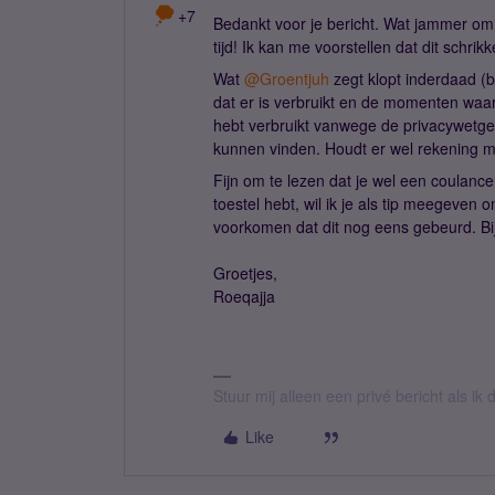
+7
Bedankt voor je bericht. Wat jammer om 
tijd! Ik kan me voorstellen dat dit schrik
Wat
@Groentjuh
zegt klopt inderdaad (b
dat er is verbruikt en de momenten waaro
hebt verbruikt vanwege de privacywetgevi
kunnen vinden. Houdt er wel rekening mee
Fijn om te lezen dat je wel een coulanc
toestel hebt, wil ik je als tip meegeven o
voorkomen dat dit nog eens gebeurd. Bij 
Groetjes,
Roeqajja
Stuur mij alleen een privé bericht als i
Like