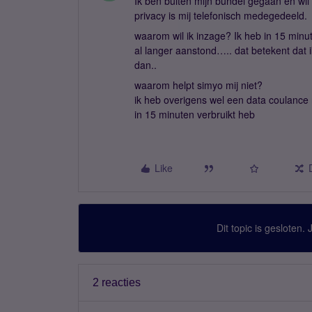
Ik ben buiten mijn bundel gegaan en wil 
privacy is mij telefonisch medegedeeld.
waarom wil ik inzage? Ik heb in 15 minute
al langer aanstond….. dat betekent dat 
dan..
waarom helpt simyo mij niet?
ik heb overigens wel een data coulance 
in 15 minuten verbruikt heb
Like
Dit topic is gesloten.
2 reacties