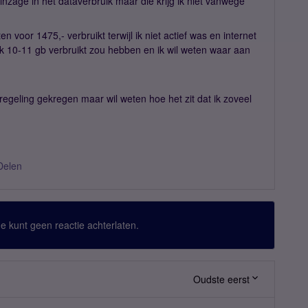
inzage in het dataverbruik maar die krijg ik niet vanwege
n voor 1475,- verbruikt terwijl ik niet actief was en internet
ik 10-11 gb verbruikt zou hebben en ik wil weten waar aan
regeling gekregen maar wil weten hoe het zit dat ik zoveel
Delen
 Je kunt geen reactie achterlaten.
Oudste eerst