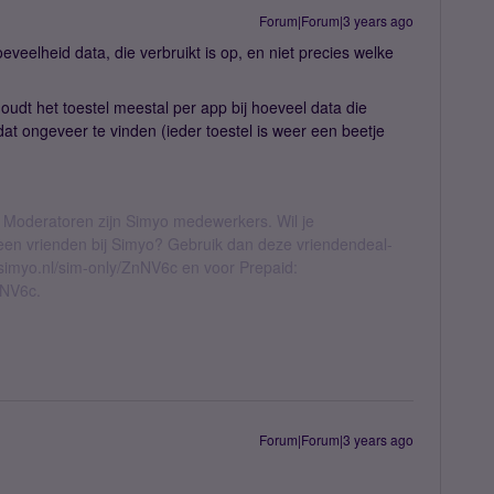
Forum|Forum|3 years ago
veelheid data, die verbruikt is op, en niet precies welke
houdt het toestel meestal per app bij hoeveel data die
dat ongeveer te vinden (ieder toestel is weer een beetje
 Moderatoren zijn Simyo medewerkers. Wil je
geen vrienden bij Simyo? Gebruik dan deze vriendendeal-
l.simyo.nl/sim-only/ZnNV6c en voor Prepaid:
nNV6c.
Forum|Forum|3 years ago