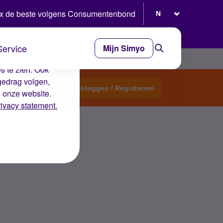
Selecteer taal
x de beste volgens Consumentenbond
Service
Mijn Simyo
e ervaring op de
s te zien. Ook
gedrag volgen,
Start een topic
Inloggen / Registreren
n onze website.
rivacy statement.