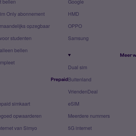
 bellen
Google
Sim Only abonnement
HMD
 maandelijks opzegbaar
OPPO
voor studenten
Samsung
alleen bellen
Meer w
mpleet
Dual sim
Buitenland
Prepaid
VriendenDeal
epaid simkaart
eSIM
tegoed opwaarderen
Meerdere nummers
nternet van Simyo
5G internet