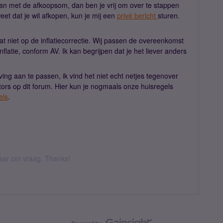
n met de afkoopsom, dan ben je vrij om over te stappen
eet dat je wil afkopen, kun je mij een
privé bericht
sturen.
t niet op de inflatiecorrectie. Wij passen de overeenkomst
nflatie, conform AV. Ik kan begrijpen dat je het liever anders
jving aan te passen, ik vind het niet echt netjes tegenover
tors op dit forum. Hier kun je nogmaals onze huisregels
els
.
 daar om vraag. Thanks!