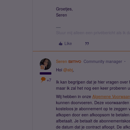
Groetjes,
Seren
Stuur mij alleen een privébericht als ik
Like
Seren
Community manager
Hoi
@abj
,
+7
Ik kan begrijpen dat je hier vragen over
maar ik zal het nog een keer proberen u
Wij hebben in onze
Algemene Voorwaar
kunnen doorvoeren. Deze voorwaarden h
kosteloos je abonnement op te zeggen vo
afkopen door een afkoopsom te betalen. 
afbetaalt. Je betaalt de abonnementskost
de datum dat je contract afloopt. De af