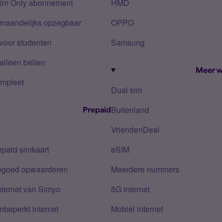
Sim Only abonnement
HMD
 maandelijks opzegbaar
OPPO
voor studenten
Samsung
alleen bellen
Meer w
mpleet
Dual sim
Buitenland
Prepaid
VriendenDeal
epaid simkaart
eSIM
tegoed opwaarderen
Meerdere nummers
nternet van Simyo
5G internet
nbeperkt internet
Mobiel internet