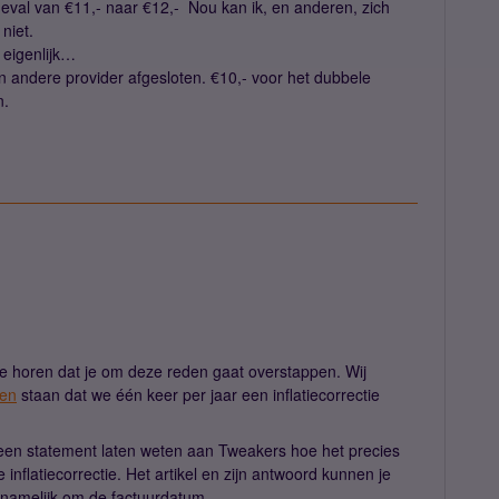
geval van €11,- naar €12,- Nou kan ik, en anderen, zich
niet.
 eigenlijk…
n andere provider afgesloten. €10,- voor het dubbele
n.
e horen dat je om deze reden gaat overstappen. Wij
en
staan dat we één keer per jaar een inflatiecorrectie
een statement laten weten aan Tweakers hoe het precies
 inflatiecorrectie. Het artikel en zijn antwoord kunnen je
 namelijk om de factuurdatum.