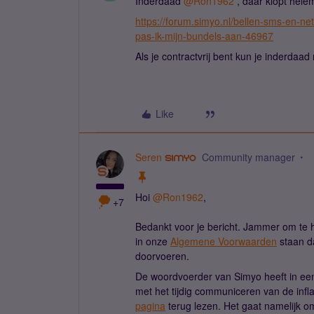
Inderdaad
@Ron1962
, daar klopt helem
https://forum.simyo.nl/bellen-sms-en-n
pas-ik-mijn-bundels-aan-46967
Als je contractvrij bent kun je inderda
Like
Seren
Community manager
Hoi
@Ron1962
,
+7
Bedankt voor je bericht. Jammer om te 
in onze
Algemene Voorwaarden
staan da
doorvoeren.
De woordvoerder van Simyo heeft in een
met het tijdig communiceren van de infla
pagina
terug lezen. Het gaat namelijk 