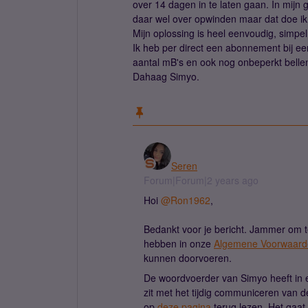
over 14 dagen in te laten gaan. In mijn 
daar wel over opwinden maar dat doe ik 
Mijn oplossing is heel eenvoudig, simpel
Ik heb per direct een abonnement bij ee
aantal mB's en ook nog onbeperkt belle
Dahaag Simyo.
Seren
Forum|Forum|2 years ago
Hoi
@Ron1962
,
Bedankt voor je bericht. Jammer om t
hebben in onze
Algemene Voorwaard
kunnen doorvoeren.
De woordvoerder van Simyo heeft in 
zit met het tijdig communiceren van de
op
deze pagina
terug lezen. Het gaat