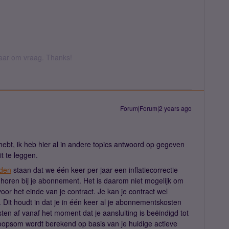
 daar om vraag. Thanks!
Forum|Forum|2 years ago
 hebt, ik heb hier al in andere topics antwoord op gegeven
it te leggen.
den
staan dat we één keer per jaar een inflatiecorrectie
oren bij je abonnement. Het is daarom niet mogelijk om
or het einde van je contract. Je kan je contract wel
Dit houdt in dat je in één keer al je abonnementskosten
en af vanaf het moment dat je aansluiting is beëindigd tot
koopsom wordt berekend op basis van je huidige actieve