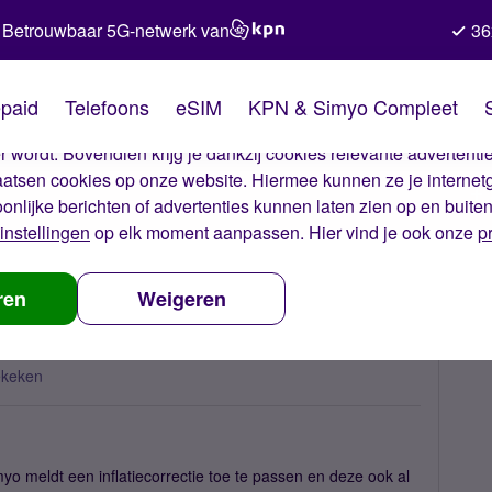
Betrouwbaar 5G-netwerk van
36
kies van Simyo
paid
Telefoons
eSIM
KPN & Simyo Compleet
okies op onze website. Met deze cookies zorgen wij ervoor dat j
 wordt. Bovendien krijg je dankzij cookies relevante advertentie
laatsen cookies op onze website. Hiermee kunnen ze je internet
oonlijke berichten of advertenties kunnen laten zien op en buite
instellingen
op elk moment aanpassen. Hier vind je ook onze
p
tiecorrectie nu opgezegd?
ren
Weigeren
ekeken
o meldt een inflatiecorrectie toe te passen en deze ook al