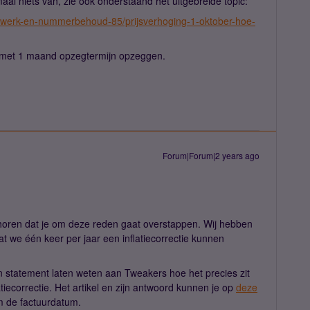
aal niets van, zie ook onderstaand het uitgebreide topic:
etwerk-en-nummerbehoud-85/prijsverhoging-1-oktober-hoe-
ad met 1 maand opzegtermijn opzeggen.
Forum|Forum|2 years ago
horen dat je om deze reden gaat overstappen. Wij hebben
t we één keer per jaar een inflatiecorrectie kunnen
 statement laten weten aan Tweakers hoe het precies zit
tiecorrectie. Het artikel en zijn antwoord kunnen je op
deze
om de factuurdatum.