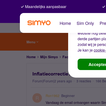
Maandelijks aanpasbaar
De coo
Home
Sim Only
Pre
Wij gebruiken co
website nog beter
derde partijen p
Menu
zodat wij je pers
Je kan je
cookie-
Home
Mijn Simyo
Factuur en betalen
Infla
Accepte
Inflatiecorrectie nu opgezegd?
Forum|Forum|2 years ago
3 reacties
166 B
Ron1962
Beginner
R
Vandaag de email ontvangen waarin Simy