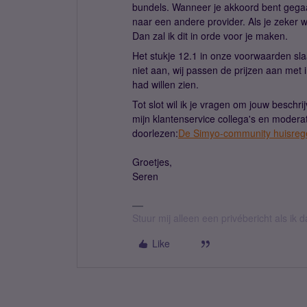
bundels. Wanneer je akkoord bent gegaa
naar een andere provider. Als je zeker w
Dan zal ik dit in orde voor je maken.
Het stukje 12.1 in onze voorwaarden slaa
niet aan, wij passen de prijzen aan met i
had willen zien.
Tot slot wil ik je vragen om jouw beschri
mijn klantenservice collega's en modera
doorlezen:
De Simyo-community huisreg
Groetjes,
Seren
Stuur mij alleen een privébericht als ik
Like