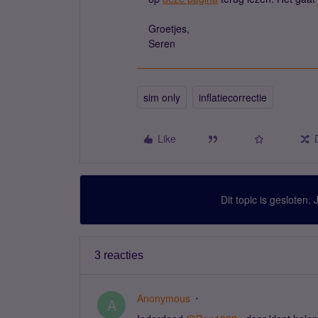
Groetjes,
Seren
sim only
inflatiecorrectie
Like
Dit topic is gesloten.
3 reacties
Anonymous
A