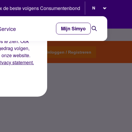
Selecteer taal
x de beste volgens Consumentenbond
Service
Mijn Simyo
e ervaring op de
s te zien. Ook
gedrag volgen,
Start een topic
Inloggen / Registreren
n onze website.
rivacy statement.