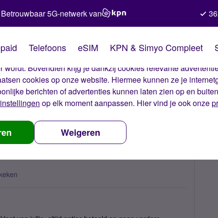
Betrouwbaar 5G-netwerk van
36
kies van Simyo
paid
Telefoons
eSIM
KPN & Simyo Compleet
okies op onze website. Met deze cookies zorgen wij ervoor dat j
 wordt. Bovendien krijg je dankzij cookies relevante advertentie
laatsen cookies op onze website. Hiermee kunnen ze je internet
oonlijke berichten of advertenties kunnen laten zien op en buite
instellingen
op elk moment aanpassen. Hier vind je ook onze
p
s extreem hoge kosten
ren
Weigeren
keken