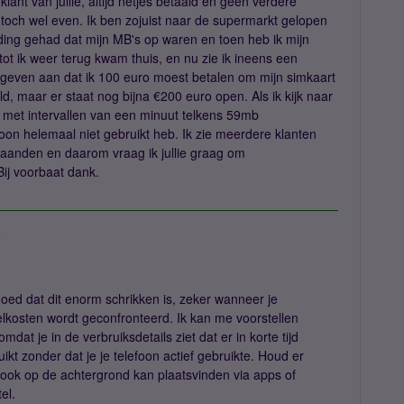
ant van jullie, altijd netjes betaald en geen verdere
toch wel even. Ik ben zojuist naar de supermarkt gelopen
ing gehad dat mijn MB's op waren en toen heb ik mijn
tot ik weer terug kwam thuis, en nu zie ik ineens een
ie geven aan dat ik 100 euro moest betalen om mijn simkaart
ld, maar er staat nog bijna €200 euro open. Als ik kijk naar
ng met intervallen van een minuut telkens 59mb
efoon helemaal niet gebruikt heb. Ik zie meerdere klanten
aanden en daarom vraag ik jullie graag om
Bij voorbaat dank.
a
 goed dat dit enorm schrikken is, zeker wanneer je
lkosten wordt geconfronteerd. Ik kan me voorstellen
mdat je in de verbruiksdetails ziet dat er in korte tijd
ikt zonder dat je je telefoon actief gebruikte. Houd er
 ook op de achtergrond kan plaatsvinden via apps of
el.