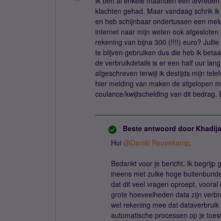
Ik ben al enkele maanden een tevreden kl
klachten gehad. Maar vandaag schrik ik 
en heb schijnbaar ondertussen een meld
internet naar mijn weten ook afgesloten 
rekening van bijna 300 (!!!!) euro? Jull
te blijven gebruiken dus die heb ik betaa
de verbruikdetails is er een half uur la
afgeschreven terwijl ik destijds mijn tel
hier melding van maken de afgelopen m
coulance/kwijtschelding van dit bedrag. 
Beste antwoord door
Khadij
Hoi ​
@Daniël Reuvekamp
,
Bedankt voor je bericht. Ik begrijp
ineens met zulke hoge buitenbunde
dat dit veel vragen oproept, vooral o
grote hoeveelheden data zijn verbru
wel rekening mee dat dataverbruik
automatische processen op je toest