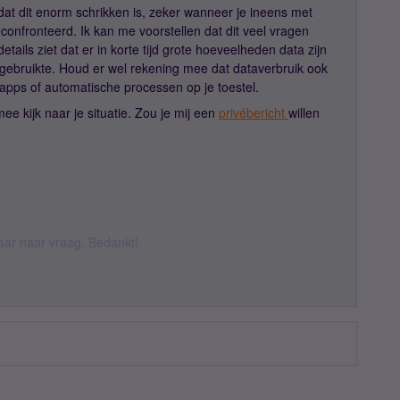
 dat dit enorm schrikken is, zeker wanneer je ineens met
onfronteerd. Ik kan me voorstellen dat dit veel vragen
etails ziet dat er in korte tijd grote hoeveelheden data zijn
ef gebruikte. Houd er wel rekening mee dat dataverbruik ook
apps of automatische processen op je toestel.
ee kijk naar je situatie. Zou je mij een
privébericht
willen
daar naar vraag. Bedankt!