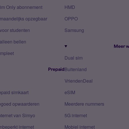
Sim Only abonnement
HMD
 maandelijks opzegbaar
OPPO
voor studenten
Samsung
alleen bellen
Meer w
mpleet
Dual sim
Buitenland
Prepaid
VriendenDeal
epaid simkaart
eSIM
tegoed opwaarderen
Meerdere nummers
nternet van Simyo
5G internet
nbeperkt internet
Mobiel internet