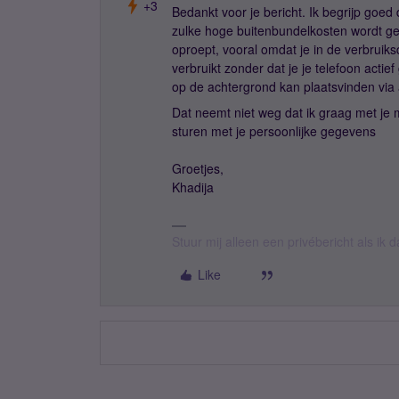
+3
Bedankt voor je bericht. Ik begrijp goed
zulke hoge buitenbundelkosten wordt gec
oproept, vooral omdat je in de verbruiksd
verbruikt zonder dat je je telefoon acti
op de achtergrond kan plaatsvinden via 
Dat neemt niet weg dat ik graag met je m
sturen met je persoonlijke gegevens
Groetjes,
Khadija
Stuur mij alleen een privébericht als ik 
Like