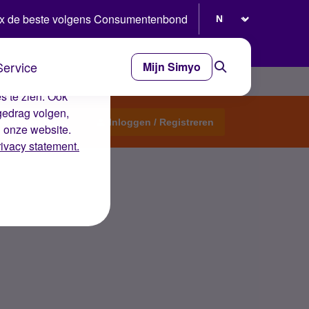
Selecteer taal
x de beste volgens Consumentenbond
Service
Mijn Simyo
e ervaring op de
s te zien. Ook
gedrag volgen,
Start een topic
Inloggen / Registreren
n onze website.
rivacy statement.