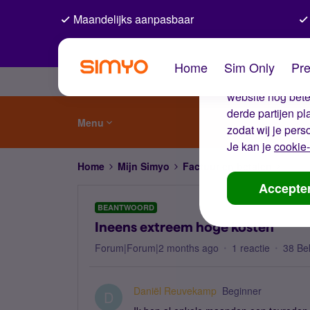
Maandelijks aanpasbaar
De coo
Home
Sim Only
Pre
Wij gebruiken co
website nog beter
derde partijen p
Menu
zodat wij je pers
Je kan je
cookie-
Home
Mijn Simyo
Factuur en betalen
Ineen
Accepte
BEANTWOORD
Ineens extreem hoge kosten
Forum|Forum|2 months ago
1 reactie
38 Be
Daniël Reuvekamp
Beginner
D