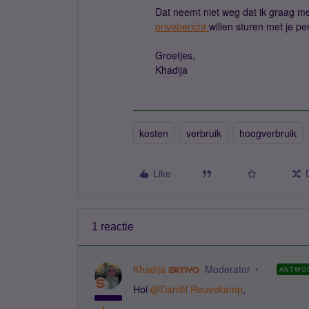
Dat neemt niet weg dat ik graag met
privébericht
willen sturen met je p
Groetjes,
Khadija
kosten
verbruik
hoogverbruik
Like
1 reactie
Khadija
Moderator
ANTWO
Hoi ​
@Daniël Reuvekamp
,