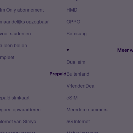
Sim Only abonnement
HMD
 maandelijks opzegbaar
OPPO
voor studenten
Samsung
alleen bellen
Meer w
mpleet
Dual sim
Buitenland
Prepaid
VriendenDeal
epaid simkaart
eSIM
tegoed opwaarderen
Meerdere nummers
nternet van Simyo
5G internet