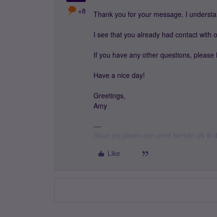
+8
Thank you for your message. I understan
I see that you already had contact with
If you have any other questions, please 
Have a nice day!
Greetings,
Amy
Stuur mij alleen een privé bericht als i
Like