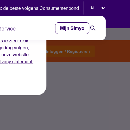
Selecteer taal
x de beste volgens Consumentenbond
Service
Mijn Simyo
e ervaring op de
s te zien. Ook
gedrag volgen,
Start een topic
Inloggen / Registreren
n onze website.
rivacy statement.