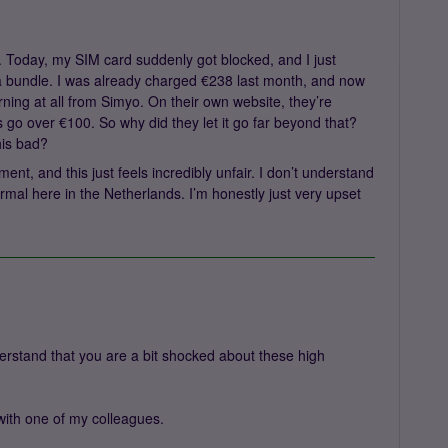
. Today, my SIM card suddenly got blocked, and I just
a bundle. I was already charged €238 last month, and now
ning at all from Simyo. On their own website, they’re
go over €100. So why did they let it go far beyond that?
his bad?
oment, and this just feels incredibly unfair. I don’t understand
rmal here in the Netherlands. I’m honestly just very upset
rstand that you are a bit shocked about these high
 with one of my colleagues.