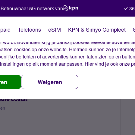
Betrouwbaar 5G-netwerk van
36
kies van Simyo
paid
Telefoons
eSIM
KPN & Simyo Compleet
okies op onze website. Met deze cookies zorgen wij ervoor dat j
 wordt. Bovendien krijg je dankzij cookies relevante advertentie
laatsen cookies op onze website. Hiermee kunnen ze je internet
oonlijke berichten of advertenties kunnen laten zien op en buite
instellingen
op elk moment aanpassen. Hier vind je ook onze
p
o i get these high out of bundle costs?
ren
Weigeren
ndle costs?
ken