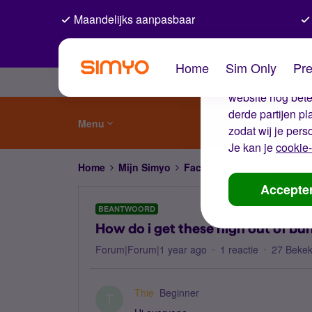
Maandelijks aanpasbaar
De coo
Home
Sim Only
Pre
Wij gebruiken co
website nog beter
derde partijen p
Menu
zodat wij je pers
Je kan je
cookie-
Home
Mijn Simyo
Factuur en betalen
How d
Accepte
BEANTWOORD
How do i get these high out of bu
Forum|Forum|1 year ago
1 reactie
27 Beke
Thie
Beginner
T