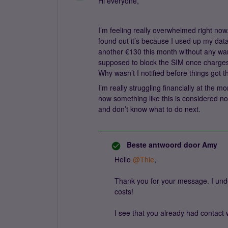
Hi everyone,
I’m feeling really overwhelmed right now
found out it’s because I used up my dat
another €130 this month without any war
supposed to block the SIM once charges 
Why wasn’t I notified before things got t
I’m really struggling financially at the m
how something like this is considered no
and don’t know what to do next.
Beste antwoord door
Amy
Hello ​
@Thie
,
Thank you for your message. I unde
costs!
I see that you already had contact