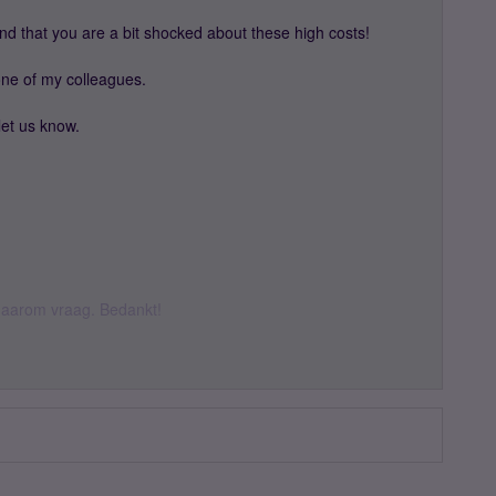
d that you are a bit shocked about these high costs!
 one of my colleagues.
let us know.
k daarom vraag. Bedankt!