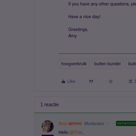
If you have any other questions, pl
Have a nice day!
Greetings,
Amy
hoogverbruik
buiten bundel
bui
Like
1 reactie
Amy
Moderator
ANTWOOR
Hello ​
@Thie
,