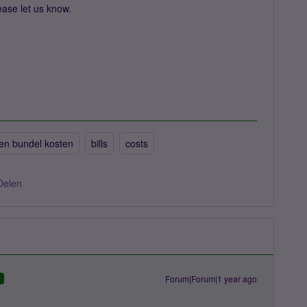
ease let us know.
ten bundel kosten
bills
costs
Delen
Forum|Forum|1 year ago
D