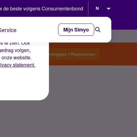
Selecteer taal
x de beste volgens Consumentenbond
Service
Mijn Simyo
e ervaring op de
s te zien. Ook
gedrag volgen,
Start een topic
Inloggen / Registreren
n onze website.
rivacy statement.