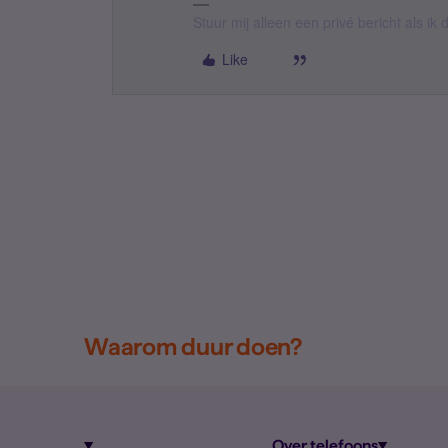
Stuur mij alleen een privé bericht als i
Like
Waarom duur doen?
Over telefoons