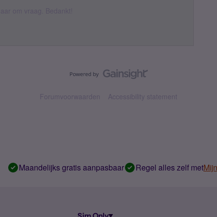
k daar om vraag. Bedankt!
Forumvoorwaarden
Accessibility statement
Maandelijks gratis aanpasbaar
Regel alles zelf met
Mij
Sim Only