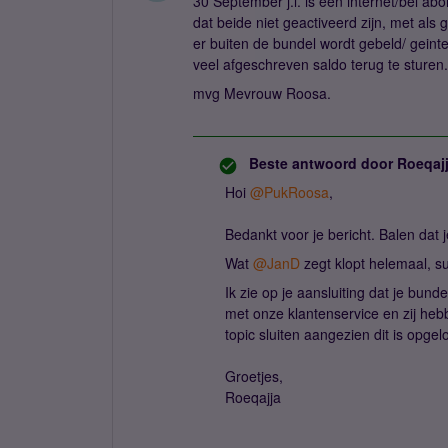
30 September j.l. is een internet/bel 
dat beide niet geactiveerd zijn, met als
er buiten de bundel wordt gebeld/ geinter
veel afgeschreven saldo terug te sturen.
mvg Mevrouw Roosa.
Beste antwoord door
Roeqaj
Hoi ​
@PukRoosa
,
Bedankt voor je bericht. Balen dat 
Wat ​
@JanD
zegt klopt helemaal, su
Ik zie op je aansluiting dat je bund
met onze klantenservice en zij hebb
topic sluiten aangezien dit is opgelo
Groetjes,
Roeqajja