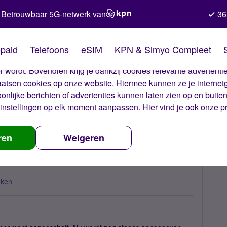
Betrouwbaar 5G-netwerk van
36
kies van Simyo
paid
Telefoons
eSIM
KPN & Simyo Compleet
okies op onze website. Met deze cookies zorgen wij ervoor dat j
 wordt. Bovendien krijg je dankzij cookies relevante advertentie
laatsen cookies op onze website. Hiermee kunnen ze je internet
oonlijke berichten of advertenties kunnen laten zien op en buite
instellingen
op elk moment aanpassen. Hier vind je ook onze
p
factuur bedrag
ren
Weigeren
eken