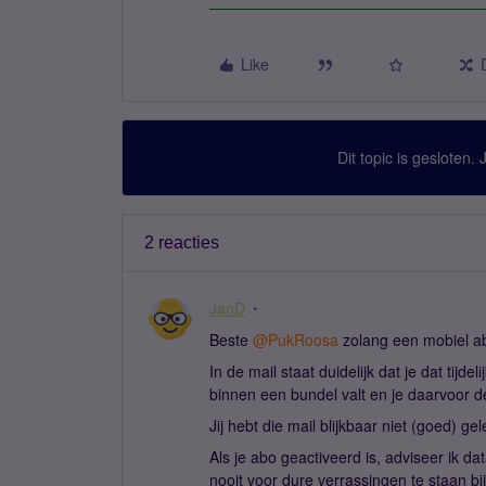
Like
Dit topic is gesloten.
2 reacties
JanD
Beste ​
@PukRoosa
zolang een mobiel abo
In de mail staat duidelijk dat je dat tij
binnen een bundel valt en je daarvoor d
Jij hebt die mail blijkbaar niet (goed) g
Als je abo geactiveerd is, adviseer ik d
nooit voor dure verrassingen te staan bij