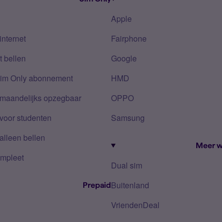
Apple
internet
Fairphone
 bellen
Google
Sim Only abonnement
HMD
 maandelijks opzegbaar
OPPO
voor studenten
Samsung
alleen bellen
Meer w
mpleet
Dual sim
Buitenland
Prepaid
VriendenDeal