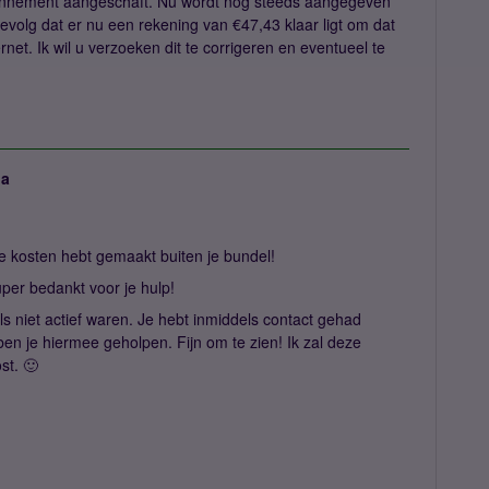
abonnement aangeschaft. Nu wordt nog steeds aangegeven
 gevolg dat er nu een rekening van €47,43 klaar ligt om dat
net. Ik wil u verzoeken dit te corrigeren en eventueel te
ja
je kosten hebt gemaakt buiten je bundel!
per bedankt voor je hulp!
els niet actief waren. Je hebt inmiddels contact gehad
en je hiermee geholpen. Fijn om te zien! Ik zal deze
st. 🙂