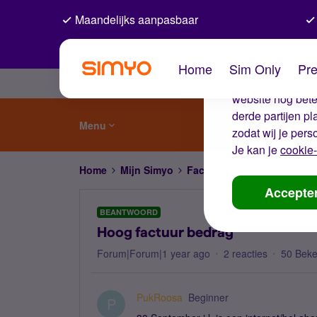
Maandelijks aanpasbaar
De coo
Home
Sim Only
Pre
Wij gebruiken co
website nog beter
derde partijen p
Menu
zodat wij je pers
Je kan je
cookie-
Home
Mijn Simyo
Factuur en betalen
Hoog 
Accepte
BEANTWOORD
Hoog factuur bedrag
Forum|Forum|1 year ago
2 reacties
50 Bek
PukRoosa
Beginner
P