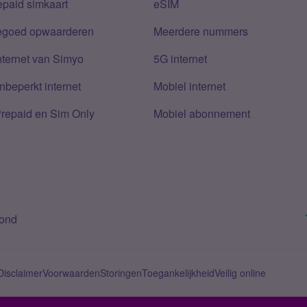
epaid simkaart
eSIM
tegoed opwaarderen
Meerdere nummers
nternet van Simyo
5G internet
nbeperkt internet
Mobiel internet
Prepaid en Sim Only
Mobiel abonnement
bond
Disclaimer
Voorwaarden
Storingen
Toegankelijkheid
Veilig online