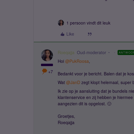
1 persoon vindt dit leuk
Like
Roeqajja
Oud-moderator
ANTWOO
Hoi ​
@PukRoosa
,
+7
Bedankt voor je bericht. Balen dat je ko
Wat ​
@JanD
zegt klopt helemaal, super b
Ik zie op je aansluiting dat je bundels 
klantenservice en zij hebben je hiermee g
aangezien dit is opgelost. 🙂
Groetjes,
Roeqajja