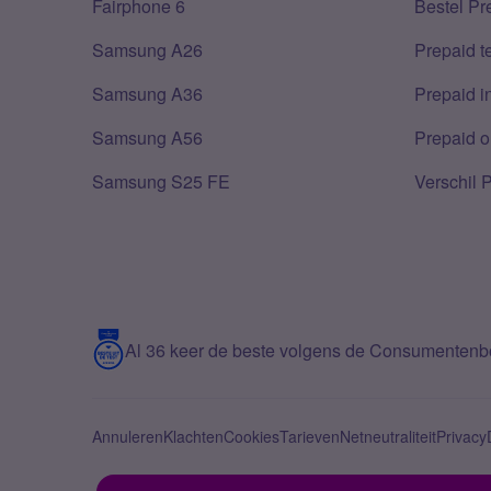
Fairphone 6
Bestel Pr
Samsung A26
Prepaid 
Samsung A36
Prepaid i
Samsung A56
Prepaid o
Samsung S25 FE
Verschil 
Al 36 keer de beste volgens de Consumenten
Annuleren
Klachten
Cookies
Tarieven
Netneutraliteit
Privacy