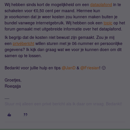
Wij hebben sinds kort de mogelijkheid om een
dataplafond
in te
schakelen voor €0,50 cent per maand. Hiermee kun
je voorkomen dat je weer kosten zou kunnen maken buiten je
bundel vanwege internetgebruik. Wij hebben ook een
topic
op het
forum gemaakt met uitgebreide informatie over het dataplafond.
Ik begrijp dat de kosten niet bewust zijn gemaakt. Zou je mij
een
privébericht
willen sturen met je 06-nummer en persoonlijke
gegevens? Ik kijk dan graag wat we voor je kunnen doen om dit
samen op te lossen.
Bedankt voor jullie hulp en tips ​
@JanD
& ​
@Friesian
! 🙂
Groetjes,
Roeqajja
Stuur mij alleen een privé bericht als ik daar om vraag. Bedankt!