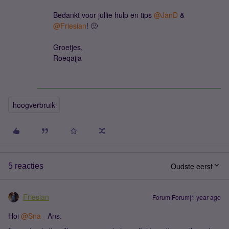
Bedankt voor jullie hulp en tips ​
@JanD
& ​
@Friesian
! 🙂
Groetjes,
Roeqajja
hoogverbruik
Oudste eerst
5 reacties
Friesian
Forum|Forum|1 year ago
Hoi ​
@Sna
- Ans.