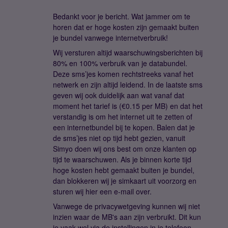
Bedankt voor je bericht. Wat jammer om te
horen dat er hoge kosten zijn gemaakt buiten
je bundel vanwege internetverbruik!
Wij versturen altijd waarschuwingsberichten bij
80% en 100% verbruik van je databundel.
Deze sms’jes komen rechtstreeks vanaf het
netwerk en zijn altijd leidend. In de laatste sms
geven wij ook duidelijk aan wat vanaf dat
moment het tarief is (€0.15 per MB) en dat het
verstandig is om het internet uit te zetten of
een internetbundel bij te kopen. Balen dat je
de sms’jes niet op tijd hebt gezien, vanuit
Simyo doen wij ons best om onze klanten op
tijd te waarschuwen. Als je binnen korte tijd
hoge kosten hebt gemaakt buiten je bundel,
dan blokkeren wij je simkaart uit voorzorg en
sturen wij hier een e-mail over.
Vanwege de privacywetgeving kunnen wij niet
inzien waar de MB's aan zijn verbruikt. Dit kun
je vaak wel via de instellingen in je telefoon