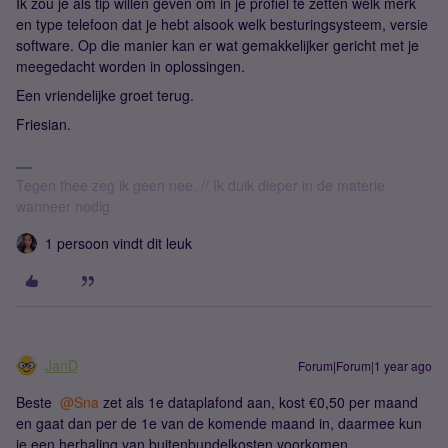
Ik zou je als tip willen geven om in je profiel te zetten welk merk
en type telefoon dat je hebt alsook welk besturingsysteem, versie
software. Op die manier kan er wat gemakkelijker gericht met je
meegedacht worden in oplossingen.
Een vriendelijke groet terug.
Friesian.
Tegen thee zeg ik geen nee. // Ik duik dieper in de materie
wanneer nodig.
1 persoon vindt dit leuk
JanD
Forum|Forum|1 year ago
Beste ​ ​
@Sna
zet als 1e dataplafond aan, kost €0,50 per maand
en gaat dan per de 1e van de komende maand in, daarmee kun
je een herhaling van buitenbundelkosten voorkomen.