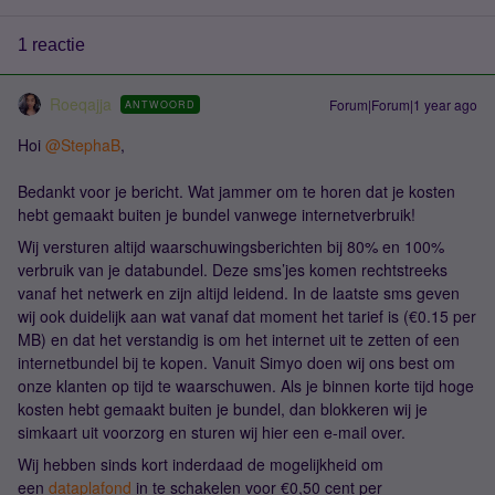
1 reactie
Roeqajja
Forum|Forum|1 year ago
ANTWOORD
Hoi
@StephaB
,
Bedankt voor je bericht. Wat jammer om te horen dat je kosten
hebt gemaakt buiten je bundel vanwege internetverbruik!
Wij versturen altijd waarschuwingsberichten bij 80% en 100%
verbruik van je databundel. Deze sms’jes komen rechtstreeks
vanaf het netwerk en zijn altijd leidend. In de laatste sms geven
wij ook duidelijk aan wat vanaf dat moment het tarief is (€0.15 per
MB) en dat het verstandig is om het internet uit te zetten of een
internetbundel bij te kopen. Vanuit Simyo doen wij ons best om
onze klanten op tijd te waarschuwen. Als je binnen korte tijd hoge
kosten hebt gemaakt buiten je bundel, dan blokkeren wij je
simkaart uit voorzorg en sturen wij hier een e-mail over.
Wij hebben sinds kort inderdaad de mogelijkheid om
een
dataplafond
in te schakelen voor €0,50 cent per