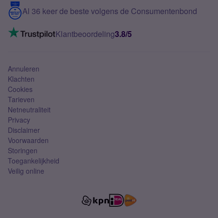
5G internet
Contact
Al 36 keer de beste volgens de Consumentenbond
Mobiel internet
VoLTE 4G bellen
Klantbeoordeling
3.8/5
Mobiel abonnement
Simkaart
Annuleren
Klachten
Cookies
Tarieven
Netneutraliteit
Privacy
Disclaimer
Voorwaarden
Storingen
Toegankelijkheid
Veilig online