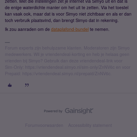
zetten. Met die instellingen zet je internet via Simyo uit en dat is
de enige waterdichte manier om het uit te zetten. Via het toestel
kan vaak ook, maar dat is voor Simyo niet zichtbaar en als er dan
toch verbruik plaatsvind, dan brengt Simyo dat in rekening.
Ik zou aanraden om de
dataplafond-bundel
te nemen.
Forum experts zijn behulpzame klanten. Moderatoren zijn Simyo
medewerkers. Wil je vriendendeal-korting en heb je helaas geen
vrienden bij Simyo? Gebruik dan deze vriendendeal-link voor
Sim-Only: https://vriendendeal.simyo.nl/sim-only/ZnNV6c en voor
Prepaid: https://vriendendeal.simyo.nl/prepaid/ZnNV6c.
Forumvoorwaarden
Accessibility statement