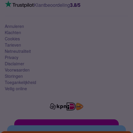
VoLTE 4G bellen
Klantbeoordeling
3.8/5
Mobiel abonnement
Simkaart
Annuleren
Klachten
Cookies
Tarieven
Netneutraliteit
Privacy
Disclaimer
Voorwaarden
Storingen
Toegankelijkheid
Veilig online